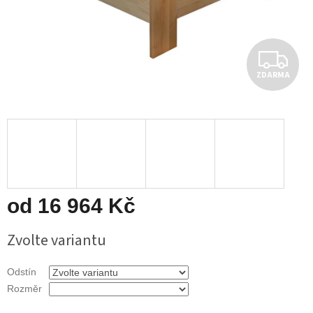
Z
ZDARMA
D
A
R
M
A
od
16 964 Kč
Měrná
Zvolte variantu
cena:
Odstín
Rozměr