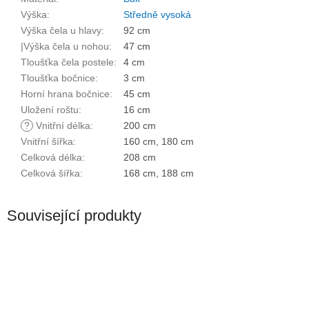
Výška
:
Středně vysoká
Výška čela u hlavy
:
92 cm
|Výška čela u nohou
:
47 cm
Tloušťka čela postele
:
4 cm
Tloušťka bočnice
:
3 cm
Horní hrana bočnice
:
45 cm
Uložení roštu
:
16 cm
?
Vnitřní délka
:
200 cm
Vnitřní šířka
:
160 cm, 180 cm
Celková délka
:
208 cm
Celková šířka
:
168 cm, 188 cm
Související produkty