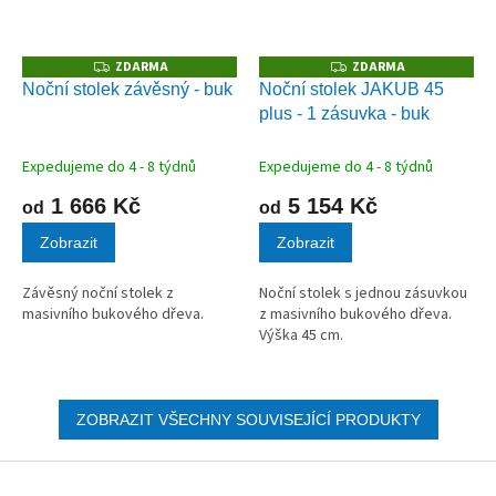
ZDARMA
ZDARMA
Z
Z
D
D
Noční stolek závěsný - buk
Noční stolek JAKUB 45
A
A
plus - 1 zásuvka - buk
R
R
M
M
A
A
Expedujeme do 4 - 8 týdnů
Expedujeme do 4 - 8 týdnů
1 666 Kč
5 154 Kč
od
od
Zobrazit
Zobrazit
Závěsný noční stolek z
Noční stolek s jednou zásuvkou
masivního bukového dřeva.
z masivního bukového dřeva.
Výška 45 cm.
ZOBRAZIT VŠECHNY SOUVISEJÍCÍ PRODUKTY
Z