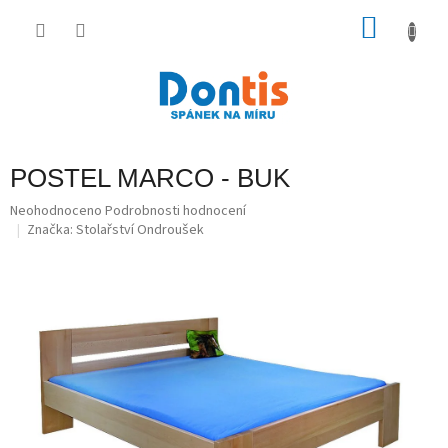
Přejít
na
NÁKU
obsah
KOŠÍK
POSTEL MARCO - BUK
Průměrné
Neohodnoceno
Podrobnosti hodnocení
hodnocení
Značka:
Stolařství Ondroušek
produktu
je
0,0
z
5
hvězdiček.