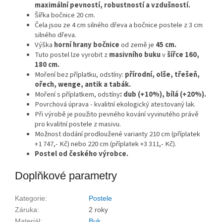
maximální pevností, robustností a vzdušností.
Šířka bočnice 20 cm.
Čela jsou ze 4 cm silného dřeva a bočnice postele z 3 cm
silného dřeva.
Výška
horní hrany bočnice
od země je
45 cm.
Tuto postel lze vyrobit z
masivního buku
v
šířce 160,
180 cm.
Moření bez příplatku, odstíny:
přírodní, olše, třešeň,
ořech, wenge, antik a tabák.
Moření s příplatkem, odstíny
: dub (+10%), bílá (+20%).
Povrchová úprava - kvalitní ekologický atestovaný lak.
Při výrobě je použito pevného kování vyvinutého právě
pro kvalitní postele z masivu.
Možnost dodání prodloužené varianty 210 cm (příplatek
+1 747,- Kč) nebo 220 cm (příplatek +3 311,- Kč).
Postel od českého výrobce.
Doplňkové parametry
Kategorie
:
Postele
Záruka
:
2 roky
Materiál
:
Buk