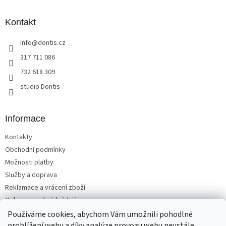
á
p
a
Kontakt
t
info
@
dontis.cz
í
317 711 086
732 618 309
studio Dontis
Informace
Kontakty
Obchodní podmínky
Možnosti platby
Služby a doprava
Reklamace a vrácení zboží
Ochrana osobních údajů
Používáme cookies, abychom Vám umožnili pohodlné
prohlížení webu a díky analýze provozu webu neustále