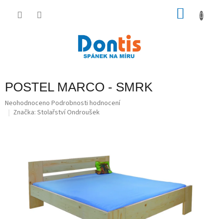
Přejít
na
NÁKU
obsah
KOŠÍK
POSTEL MARCO - SMRK
Průměrné
Neohodnoceno
Podrobnosti hodnocení
hodnocení
Značka:
Stolařství Ondroušek
produktu
je
0,0
z
5
hvězdiček.