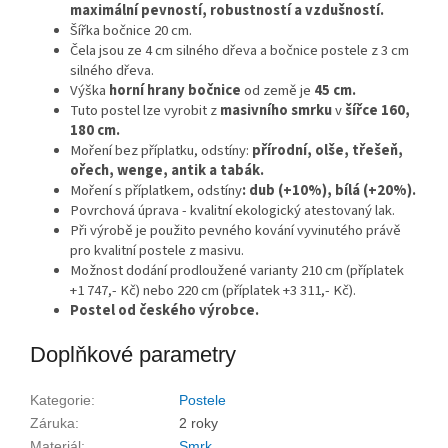
maximální pevností, robustností a vzdušností.
Šířka bočnice 20 cm.
Čela jsou ze 4 cm silného dřeva a bočnice postele z 3 cm
silného dřeva.
Výška
horní hrany bočnice
od země je
45 cm.
Tuto postel lze vyrobit z
masivního smrku
v
šířce 160,
180 cm.
Moření bez příplatku, odstíny:
přírodní, olše, třešeň,
ořech, wenge, antik a tabák.
Moření s příplatkem, odstíny
: dub (+10%), bílá (+20%).
Povrchová úprava - kvalitní ekologický atestovaný lak.
Při výrobě je použito pevného kování vyvinutého právě
pro kvalitní postele z masivu.
Možnost dodání prodloužené varianty 210 cm (příplatek
+1 747,- Kč) nebo 220 cm (příplatek +3 311,- Kč).
Postel od českého výrobce.
Doplňkové parametry
Kategorie
:
Postele
Záruka
:
2 roky
Materiál
:
Smrk