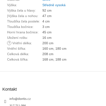
Výška
:
Středně vysoká
Výška čela u hlavy
:
92 cm
|Výška čela u nohou
:
47 cm
Tloušťka čela postele
:
4 cm
Tloušťka bočnice
:
3 cm
Horní hrana bočnice
:
45 cm
Uložení roštu
:
16 cm
?
Vnitřní délka
:
200 cm
Vnitřní šířka
:
160 cm, 180 cm
Celková délka
:
208 cm
Celková šířka
:
168 cm, 188 cm
Z
á
p
a
Kontakt
t
info
@
dontis.cz
í
317 711 086