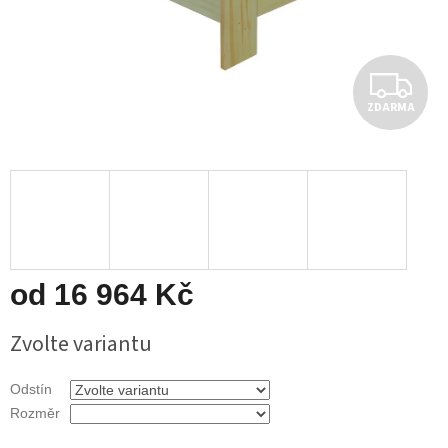
Z
ZDARMA
D
A
R
M
A
od
16 964 Kč
Měrná
Zvolte variantu
cena:
Odstín
Rozměr