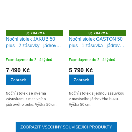
ZDARMA
ZDARMA
Z
Z
D
D
Noční stolek JAKUB 50
Noční stolek GASTON 50
A
A
plus - 2 zásuvky - jádrový
plus - 1 zásuvka - jádrový
R
R
M
M
buk
buk
A
A
Expedujeme do 2 - 4 týdnů
Expedujeme do 2 - 4 týdnů
7 490 Kč
5 790 Kč
Zobrazit
Zobrazit
Noční stolek se dvěma
Noční stolek s jednou zásuvkou
zásuvkami z masivního
z masivního jádrového buku.
jádrového buku. Výška 50 cm.
Výška 50 cm.
ZOBRAZIT VŠECHNY SOUVISEJÍCÍ PRODUKTY