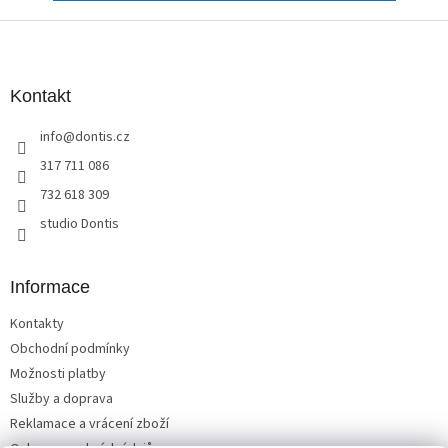
Z
á
p
a
Kontakt
t
info
@
dontis.cz
í
317 711 086
732 618 309
studio Dontis
Informace
Kontakty
Obchodní podmínky
Možnosti platby
Služby a doprava
Reklamace a vrácení zboží