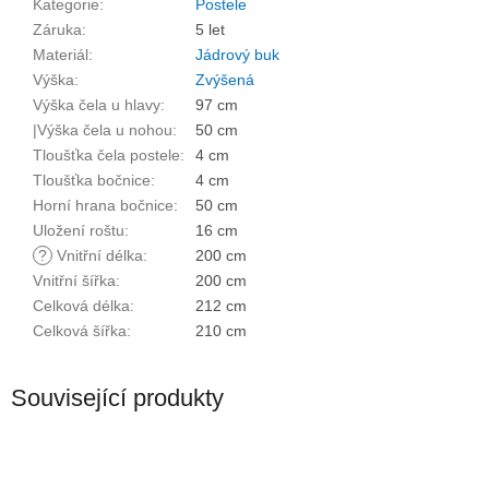
Kategorie
:
Postele
Záruka
:
5 let
Materiál
:
Jádrový buk
Výška
:
Zvýšená
Výška čela u hlavy
:
97 cm
|Výška čela u nohou
:
50 cm
Tloušťka čela postele
:
4 cm
Tloušťka bočnice
:
4 cm
Horní hrana bočnice
:
50 cm
Uložení roštu
:
16 cm
?
Vnitřní délka
:
200 cm
Vnitřní šířka
:
200 cm
Celková délka
:
212 cm
Celková šířka
:
210 cm
Související produkty