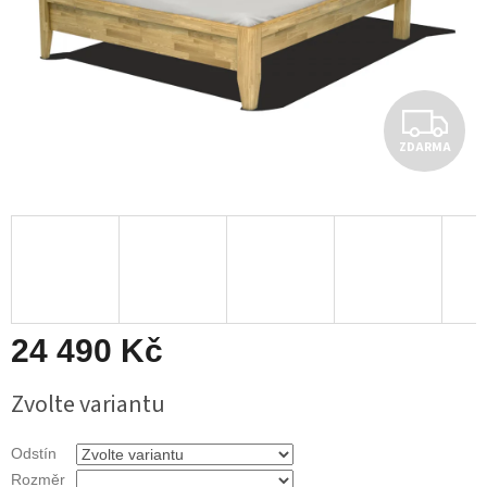
Z
ZDARMA
D
A
R
M
A
24 490 Kč
Měrná
Zvolte variantu
cena:
Odstín
Rozměr