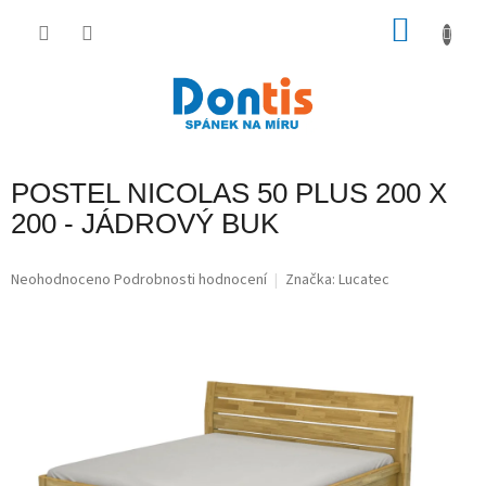
Přejít
na
NÁKU
obsah
KOŠÍK
POSTEL NICOLAS 50 PLUS 200 X
200 - JÁDROVÝ BUK
Průměrné
Neohodnoceno
Podrobnosti hodnocení
Značka:
Lucatec
hodnocení
produktu
je
0,0
z
5
hvězdiček.