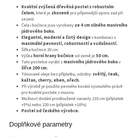
Kvalitní zvýšená dřevěná postel s robustním
čelem
, které je
zkosené
pro příjemnější oporu zad při
sezení.
Čela i bočnice jsou vyrobeny
ze 4 cm silného masivního
jádrového buku.
Elegantní, moderní a čistý design
v kombinaci s
maximální pevností, robustností a vzdušností.
Šířka bočnice 20 cm.
Výška
horní hrany bočnice
od země je
50 cm.
Tato postelse vyrábí z
masivního jádrového buku
v
šířce 200 cm.
Tónované oleje bez příplatku, odstíny:
světlý, teak,
kaštan, cherry, eben, ořech.
Při výrobě je použito pevného kování vyvinutého právě
pro kvalitní postele z masivu.
Možnost dodání prodloužené varianty 210 cm (příplatek
+5%) nebo 220 cm (příplatek +10%).
Postel od českého výrobce.
Doplňkové parametry