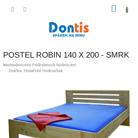
Přejít
na
NÁKU
obsah
KOŠÍK
POSTEL ROBIN 140 X 200 - SMRK
Průměrné
Neohodnoceno
Podrobnosti hodnocení
hodnocení
Značka:
Stolařství Ondroušek
produktu
je
0,0
z
5
hvězdiček.