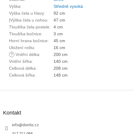
Výška
:
Středně vysoká
Výška čela u hlavy
:
92 cm
|Výška čela u nohou
:
47 cm
Tloušťka čela postele
:
4 cm
Tloušťka bočnice
:
3 cm
Horní hrana bočnice
:
45 cm
Uložení roštu
:
16 cm
?
Vnitřní délka
:
200 cm
Vnitřní šířka
:
140 cm
Celková délka
:
208 cm
Celková šířka
:
148 cm
Z
á
p
a
Kontakt
t
info
@
dontis.cz
í
317 711 086