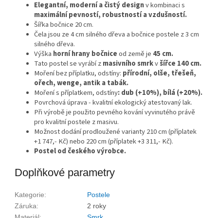
Elegantní, moderní a čistý design
v kombinaci s
maximální pevností, robustností a vzdušností.
Šířka bočnice 20 cm.
Čela jsou ze 4 cm silného dřeva a bočnice postele z 3 cm
silného dřeva.
Výška
horní hrany bočnice
od země je
45 cm.
Tato postel se vyrábí z
masivního smrk
v
šířce 140 cm.
Moření bez příplatku, odstíny:
přírodní, olše, třešeň,
ořech, wenge, antik a tabák.
Moření s příplatkem, odstíny
: dub (+10%), bílá (+20%).
Povrchová úprava - kvalitní ekologický atestovaný lak.
Při výrobě je použito pevného kování vyvinutého právě
pro kvalitní postele z masivu.
Možnost dodání prodloužené varianty 210 cm (příplatek
+1 747,- Kč) nebo 220 cm (příplatek +3 311,- Kč).
Postel od českého výrobce.
Doplňkové parametry
Kategorie
:
Postele
Záruka
:
2 roky
Materiál
:
Smrk