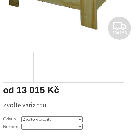
Z
ZDARMA
D
A
R
M
A
od
13 015 Kč
Měrná
Zvolte variantu
cena:
Odstín
Rozměr