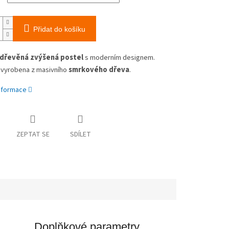
Přidat do košíku
í dřevěná zvýšená postel
s moderním designem.
e vyrobena z masivního
smrkového dřeva
.
informace
ZEPTAT SE
SDÍLET
Doplňkové parametry