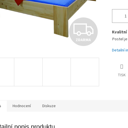
Z
Kvalitn
Postel j
ZDARMA
D
Detailní 
A
TISK
R
M
s
Hodnocení
Diskuze
ailní popis produktu