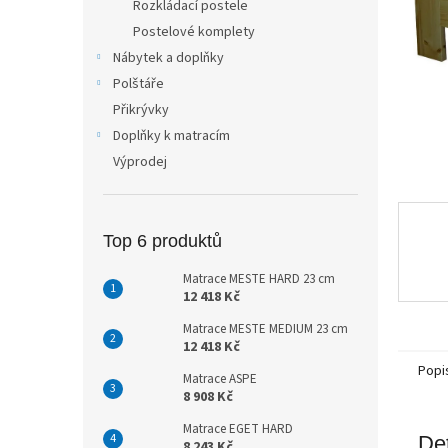
Rozkládací postele
n
Postelové komplety
e
Nábytek a doplňky
l
Polštáře
Přikrývky
Doplňky k matracím
Výprodej
Top 6 produktů
Matrace MESTE HARD 23 cm
12 418 Kč
Matrace MESTE MEDIUM 23 cm
12 418 Kč
Popi
Matrace ASPE
8 908 Kč
Matrace EGET HARD
Det
8 243 Kč