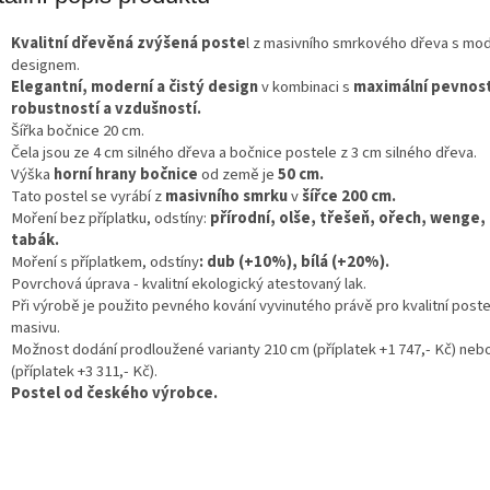
A
Kvalitní dřevěná zvýšená poste
l z masivního smrkového dřeva s mo
designem.
Elegantní, moderní a čistý design
v kombinaci s
maximální pevnost
robustností a vzdušností.
Šířka bočnice 20 cm.
Čela jsou ze 4 cm silného dřeva a bočnice postele z 3 cm silného dřeva.
Výška
horní hrany bočnice
od země je
50 cm.
Tato postel se vyrábí z
masivního smrku
v
šířce 200 cm.
Moření bez příplatku, odstíny:
přírodní, olše, třešeň, ořech, wenge, 
tabák.
Moření s příplatkem, odstíny
: dub (+10%), bílá (+20%).
Povrchová úprava - kvalitní ekologický atestovaný lak.
Při výrobě je použito pevného kování vyvinutého právě pro kvalitní poste
masivu.
Možnost dodání prodloužené varianty 210 cm (příplatek +1 747,- Kč) neb
(příplatek +3 311,- Kč).
Postel od českého výrobce.