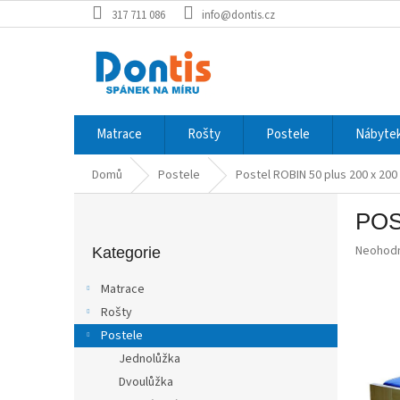
Přejít
317 711 086
info@dontis.cz
na
obsah
Matrace
Rošty
Postele
Nábytek
Domů
Postele
Postel ROBIN 50 plus 200 x 200
P
POS
o
Přeskočit
s
Průměr
Neohod
kategorie
Kategorie
t
hodnoce
r
produkt
Matrace
a
je
Rošty
0,0
n
z
Postele
n
5
í
Jednolůžka
hvězdič
p
Dvoulůžka
a