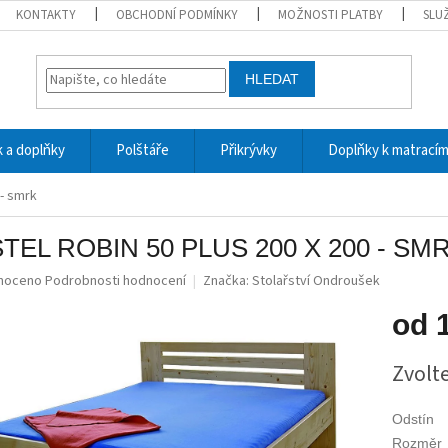
KONTAKTY
OBCHODNÍ PODMÍNKY
MOŽNOSTI PLATBY
SLU
HLEDAT
 a doplňky
Polštáře
Přikrývky
Doplňky k matrací
 - smrk
TEL ROBIN 50 PLUS 200 X 200 - SM
né
noceno
Podrobnosti hodnocení
Značka:
Stolařství Ondroušek
ní
u
od
Měrná
Zvolt
cena:
ek.
Odstín
Rozměr