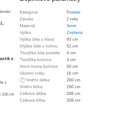
derním
Kategorie
:
Postele
Záruka
:
2 roky
í,
Materiál
:
Smrk
Výška
:
Zvýšená
Výška čela u hlavy
:
93 cm
|Výška čela u nohou
:
52 cm
Tloušťka čela postele
:
4 cm
antik a
Tloušťka bočnice
:
3 cm
Horní hrana bočnice
:
50 cm
Uložení roštu
:
16 cm
?
Vnitřní délka
:
200 cm
le z
Vnitřní šířka
:
200 cm
o 220 cm
Celková délka
:
208 cm
Celková šířka
:
208 cm