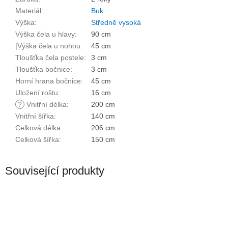
Materiál
:
Buk
Výška
:
Středně vysoká
Výška čela u hlavy
:
90 cm
|Výška čela u nohou
:
45 cm
Tloušťka čela postele
:
3 cm
Tloušťka bočnice
:
3 cm
Horní hrana bočnice
:
45 cm
Uložení roštu
:
16 cm
?
Vnitřní délka
:
200 cm
Vnitřní šířka
:
140 cm
Celková délka
:
206 cm
Celková šířka
:
150 cm
Související produkty