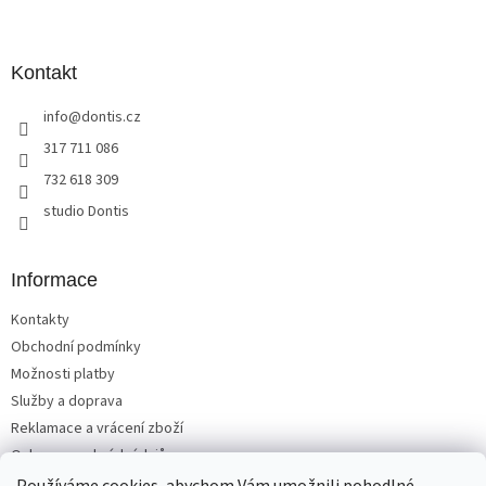
Z
á
p
a
Kontakt
t
info
@
dontis.cz
í
317 711 086
732 618 309
studio Dontis
Informace
Kontakty
Obchodní podmínky
Možnosti platby
Služby a doprava
Reklamace a vrácení zboží
Ochrana osobních údajů