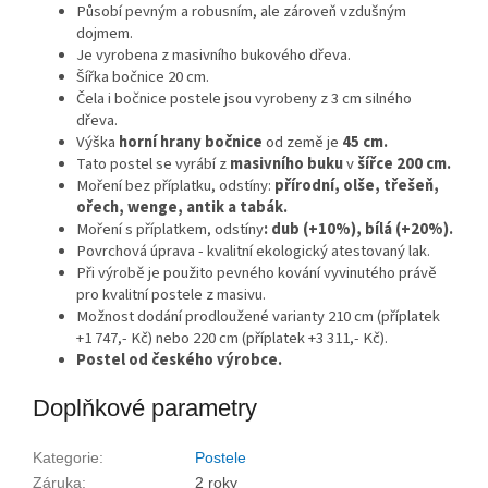
Působí pevným a robusním, ale zároveň vzdušným
dojmem.
Je vyrobena z masivního bukového dřeva.
Šířka bočnice 20 cm.
Čela i bočnice postele jsou vyrobeny z 3 cm silného
dřeva.
Výška
horní hrany bočnice
od země je
45 cm.
Tato postel se vyrábí z
masivního buku
v
šířce 200 cm.
Moření bez příplatku, odstíny:
přírodní, olše, třešeň,
ořech, wenge, antik a tabák.
Moření s příplatkem, odstíny
: dub (+10%), bílá (+20%).
Povrchová úprava - kvalitní ekologický atestovaný lak.
Při výrobě je použito pevného kování vyvinutého právě
pro kvalitní postele z masivu.
Možnost dodání prodloužené varianty 210 cm (příplatek
+1 747,- Kč) nebo 220 cm (příplatek +3 311,- Kč).
Postel od českého výrobce.
Doplňkové parametry
Kategorie
:
Postele
Záruka
:
2 roky