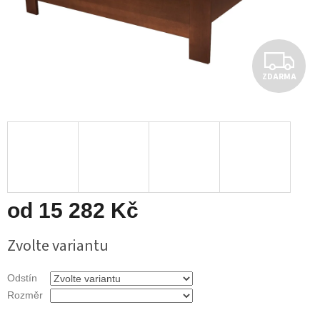
Z
ZDARMA
D
A
R
M
A
od
15 282 Kč
Měrná
Zvolte variantu
cena:
Odstín
Rozměr