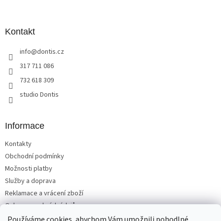
á
p
a
Kontakt
t
info
@
dontis.cz
í
317 711 086
732 618 309
studio Dontis
Informace
Kontakty
Obchodní podmínky
Možnosti platby
Služby a doprava
Reklamace a vrácení zboží
Ochrana osobních údajů
Používáme cookies, abychom Vám umožnili pohodlné