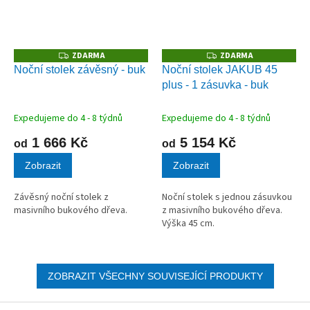
ZDARMA
ZDARMA
Z
Z
D
D
Noční stolek závěsný - buk
Noční stolek JAKUB 45
A
A
plus - 1 zásuvka - buk
R
R
M
M
A
A
Expedujeme do 4 - 8 týdnů
Expedujeme do 4 - 8 týdnů
1 666 Kč
5 154 Kč
od
od
Zobrazit
Zobrazit
Závěsný noční stolek z
Noční stolek s jednou zásuvkou
masivního bukového dřeva.
z masivního bukového dřeva.
Výška 45 cm.
ZOBRAZIT VŠECHNY SOUVISEJÍCÍ PRODUKTY
Z