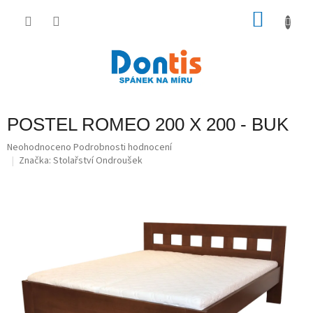
Přejít
na
NÁKU
obsah
KOŠÍK
POSTEL ROMEO 200 X 200 - BUK
Průměrné
Neohodnoceno
Podrobnosti hodnocení
hodnocení
Značka:
Stolařství Ondroušek
produktu
je
0,0
z
5
hvězdiček.