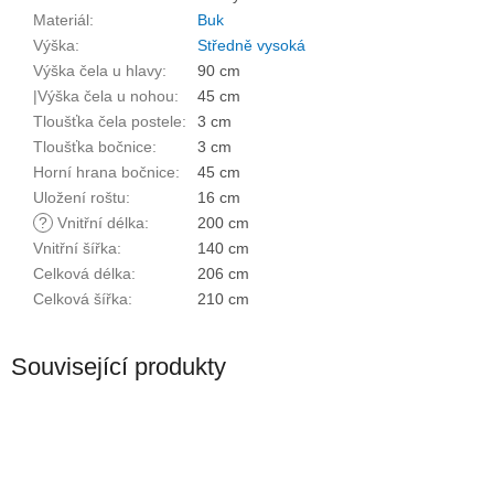
Materiál
:
Buk
Výška
:
Středně vysoká
Výška čela u hlavy
:
90 cm
|Výška čela u nohou
:
45 cm
Tloušťka čela postele
:
3 cm
Tloušťka bočnice
:
3 cm
Horní hrana bočnice
:
45 cm
Uložení roštu
:
16 cm
?
Vnitřní délka
:
200 cm
Vnitřní šířka
:
140 cm
Celková délka
:
206 cm
Celková šířka
:
210 cm
Související produkty