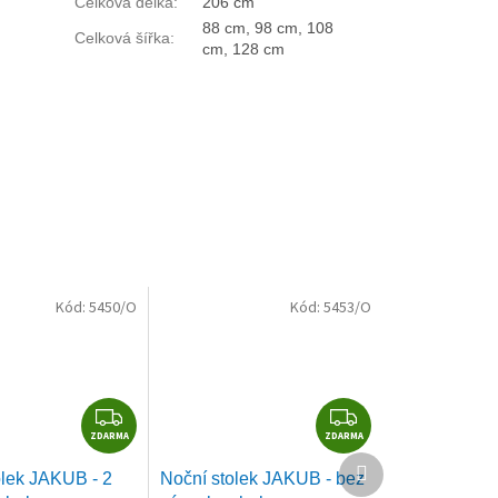
Celková délka
:
206 cm
88 cm, 98 cm, 108
Celková šířka
:
cm, 128 cm
Kód:
5450/O
Kód:
5453/O
Z
Z
ZDARMA
D
ZDARMA
D
Další
A
A
olek JAKUB - 2
Noční stolek JAKUB - bez
produkt
R
R