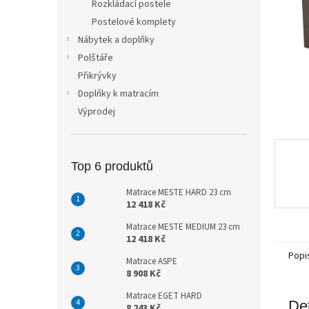
Rozkládací postele
n
Postelové komplety
e
Nábytek a doplňky
l
Polštáře
Přikrývky
Doplňky k matracím
Výprodej
Top 6 produktů
Matrace MESTE HARD 23 cm
12 418 Kč
Matrace MESTE MEDIUM 23 cm
12 418 Kč
Popi
Matrace ASPE
8 908 Kč
Matrace EGET HARD
Det
8 243 Kč