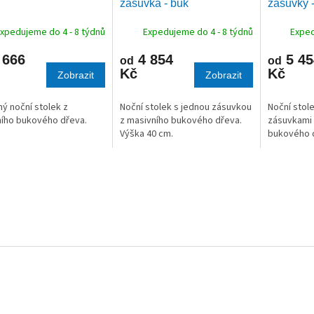
zásuvka - buk
zásuvky 
M
M
A
A
xpedujeme do 4 - 8 týdnů
Expedujeme do 4 - 8 týdnů
Exped
 666
4 854
5 45
od
od
Kč
Kč
Zobrazit
Zobrazit
ý noční stolek z
Noční stolek s jednou zásuvkou
Noční stol
ího bukového dřeva.
z masivního bukového dřeva.
zásuvkami 
Výška 40 cm.
bukového d