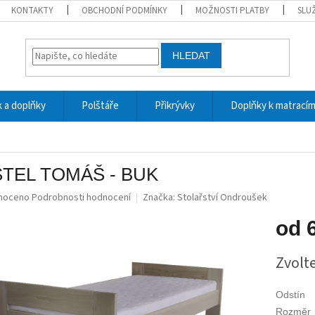
KONTAKTY
OBCHODNÍ PODMÍNKY
MOŽNOSTI PLATBY
SLU
HLEDAT
 a doplňky
Polštáře
Přikrývky
Doplňky k matrací
TEL TOMÁŠ - BUK
né
noceno
Podrobnosti hodnocení
Značka:
Stolařství Ondroušek
ní
u
od
Měrná
Zvolt
cena:
ek.
Odstín
Rozměr