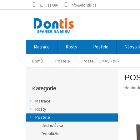
Přejít
317 711 086
info@dontis.cz
na
obsah
Matrace
Rošty
Postele
Nábytek
Domů
Postele
Postel TOMÁŠ - buk
P
POS
o
Přeskočit
s
Průměr
Neohod
kategorie
Kategorie
t
hodnoce
r
produkt
Matrace
a
je
Rošty
0,0
n
z
Postele
n
5
í
Jednolůžka
hvězdič
p
Dvoulůžka
a