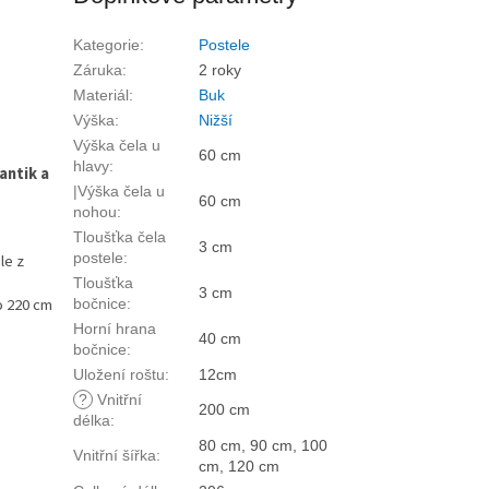
Kategorie
:
Postele
Záruka
:
2 roky
Materiál
:
Buk
Výška
:
Nižší
Výška čela u
60 cm
hlavy
:
antik a
|Výška čela u
60 cm
nohou
:
Tloušťka čela
3 cm
postele
:
le z
Tloušťka
3 cm
o 220 cm
bočnice
:
Horní hrana
40 cm
bočnice
:
Uložení roštu
:
12cm
?
Vnitřní
200 cm
délka
:
80 cm, 90 cm, 100
Vnitřní šířka
:
cm, 120 cm