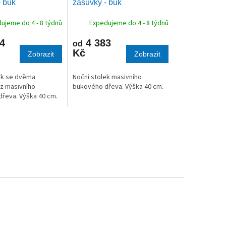
- buk
zásuvky - buk
M
M
A
A
ujeme do 4 - 8 týdnů
Expedujeme do 4 - 8 týdnů
4
4 383
od
Kč
Zobrazit
Zobrazit
ek se dvěma
Noční stolek masivního
z masivního
bukového dřeva. Výška 40 cm.
řeva. Výška 40 cm.