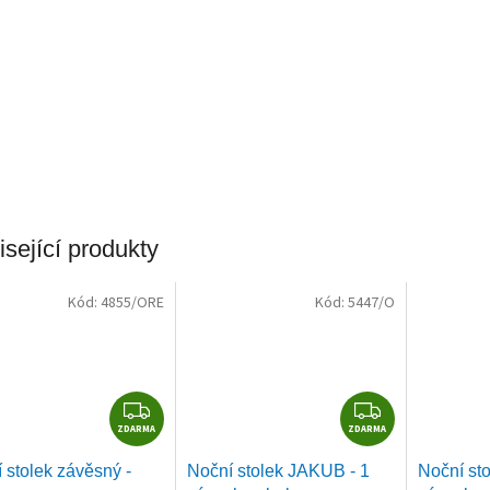
sející produkty
Kód:
4855/ORE
Kód:
5447/O
Z
Z
ZDARMA
D
ZDARMA
D
A
A
 stolek závěsný -
Noční stolek JAKUB - 1
Noční st
R
R