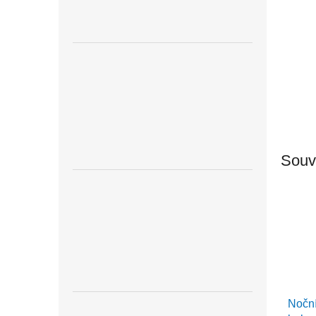
Souvi
Noční