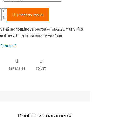
Přidat do košíku
věná jednolůžková postel
vyrobena z
masivního
o dřeva
. Horní hrana bočnice ve 40 cm.
informace
ZEPTAT SE
SDÍLET
Doplňkové parametry