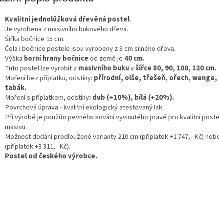
A
Kvalitní jednolůžková dřevěná postel
.
Je vyrobena z masivního bukového dřeva.
Šířka bočnice 15 cm.
Čela i bočnice postele jsou vyrobeny z 3 cm silného dřeva.
Výška
horní hrany bočnice
od země je
40 cm.
Tuto postel lze vyrobit z
masivního buku
v
šířce 80, 90, 100, 120 cm.
Moření bez příplatku, odstíny:
přírodní, olše, třešeň, ořech, wenge, 
tabák.
Moření s příplatkem, odstíny
: dub (+10%), bílá (+20%).
Povrchová úprava - kvalitní ekologický atestovaný lak.
Při výrobě je použito pevného kování vyvinutého právě pro kvalitní poste
masivu.
Možnost dodání prodloužené varianty 210 cm (příplatek +1 747,- Kč) neb
(příplatek +3 311,- Kč).
Postel od českého výrobce.