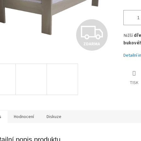
Z
Nižší
dře
bukovéh
ZDARMA
D
Detailní 
A
TISK
R
M
s
Hodnocení
Diskuze
ailní popis produktu