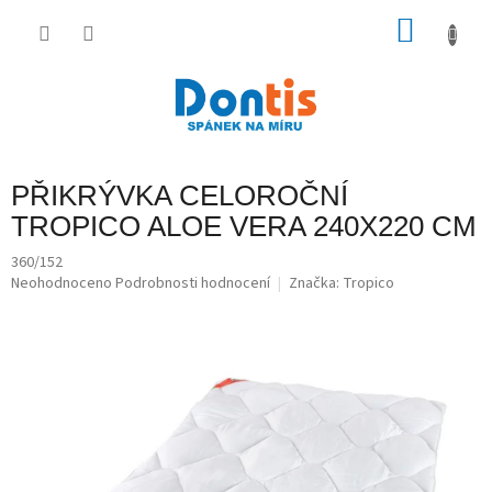
Přejít
na
NÁKU
obsah
KOŠÍK
PŘIKRÝVKA CELOROČNÍ
TROPICO ALOE VERA 240X220 CM
360/152
Průměrné
Neohodnoceno
Podrobnosti hodnocení
Značka:
Tropico
hodnocení
produktu
je
0,0
z
5
hvězdiček.