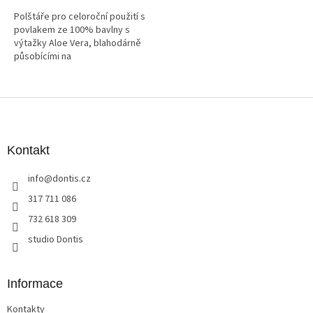
Polštáře pro celoroční použití s
povlakem ze 100% bavlny s
výtažky Aloe Vera, blahodárně
působícími na
pokožku.Rozměr: 70 x 90 cm
Z
á
p
a
Kontakt
t
info
@
dontis.cz
í
317 711 086
732 618 309
studio Dontis
Informace
Kontakty