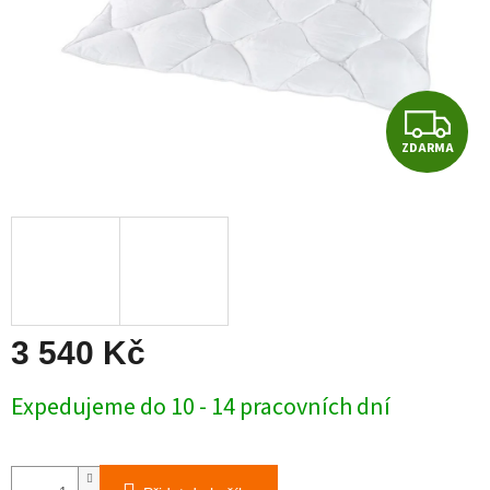
Z
ZDARMA
D
A
R
M
A
3 540 Kč
Měrná
Expedujeme do 10 - 14 pracovních dní
cena: