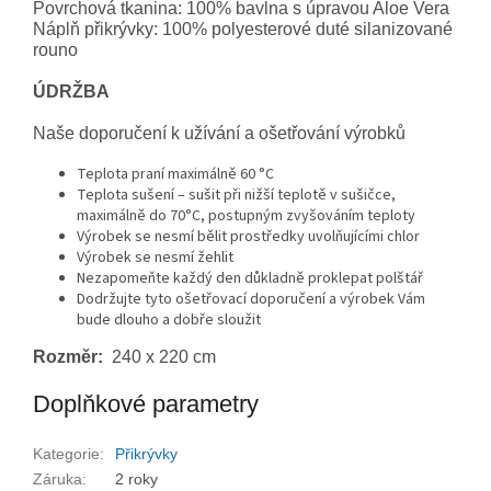
Povrchová tkanina: 100% bavlna s úpravou Aloe Vera
Náplň přikrývky: 100% polyesterové duté silanizované
rouno
ÚDRŽBA
Naše doporučení k užívání a ošetřování výrobků
Teplota praní maximálně 60 °C
Teplota sušení – sušit při nižší teplotě v sušičce,
maximálně do 70°C, postupným zvyšováním teploty
Výrobek se nesmí bělit prostředky uvolňujícími chlor
Výrobek se nesmí žehlit
Nezapomeňte každý den důkladně proklepat polštář
Dodržujte tyto ošetřovací doporučení a výrobek Vám
bude dlouho a dobře sloužit
Rozměr:
240 x 220 cm
Doplňkové parametry
Kategorie
:
Přikrývky
Záruka
:
2 roky