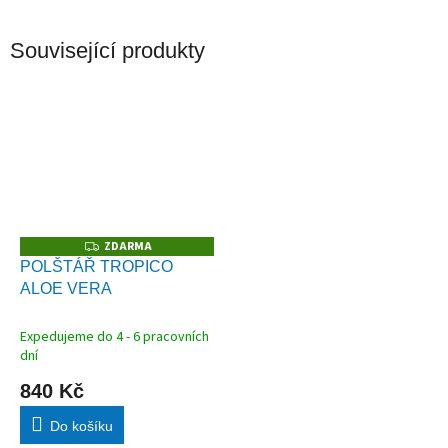
Související produkty
ZDARMA
Z
D
POLŠTÁŘ TROPICO
A
ALOE VERA
R
M
A
Expedujeme do 4 - 6 pracovních
dní
840 Kč
Do košíku