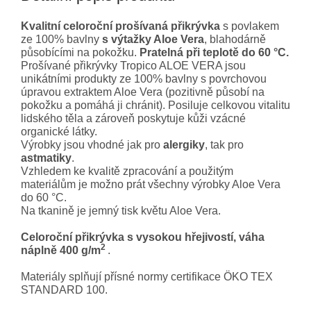
Kvalitní celoroční prošívaná přikrývka
s povlakem
ze 100% bavlny
s výtažky Aloe Vera
, blahodárně
působícími na pokožku.
Pratelná při teplotě do 60 °C.
Prošívané přikrývky Tropico ALOE VERA jsou
unikátními produkty ze 100% bavlny s povrchovou
úpravou extraktem Aloe Vera (pozitivně působí na
pokožku a pomáhá ji chránit). Posiluje celkovou vitalitu
lidského těla a zároveň poskytuje kůži vzácné
organické látky.
Výrobky jsou vhodné jak pro
alergiky
, tak pro
astmatiky
.
Vzhledem ke kvalitě zpracování a použitým
materiálům je možno prát všechny výrobky Aloe Vera
do 60 °C.
Na tkanině je jemný tisk květu Aloe Vera.
Celoroční přikrývka s vysokou hřejivostí, váha
2
náplně 400 g/m
.
Materiály splňují přísné normy certifikace ÖKO TEX
STANDARD 100.