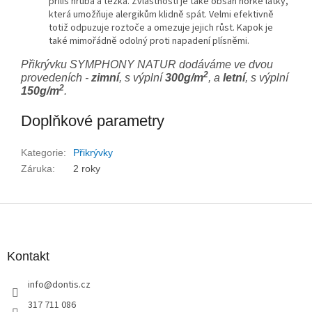
příliš hrubá a těžká. Zvláštností je také obsah hořké látky,
která umožňuje alergikům klidně spát. Velmi efektivně
totiž odpuzuje roztoče a omezuje jejich růst. Kapok je
také mimořádně odolný proti napadení plísněmi.
Přikrývku SYMPHONY NATUR dodáváme ve dvou
2
provedeních -
zimní
, s výplní
300g/m
, a
letní
, s výplní
2
150g/m
.
Doplňkové parametry
Kategorie
:
Přikrývky
Záruka
:
2 roky
Z
á
p
a
Kontakt
t
info
@
dontis.cz
í
317 711 086