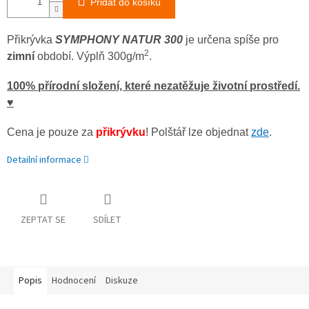
Přidat do košíku
Přikrývka
SYMPHONY NATUR 300
je určena spíše pro
2
zimní
období. Výplň 300g/m
.
100% přírodní složení, které nezatěžuje životní prostředí.
♥
Cena je pouze za
přikrývku
! Polštář lze objednat
zde
.
Detailní informace
ZEPTAT SE
SDÍLET
Popis
Hodnocení
Diskuze