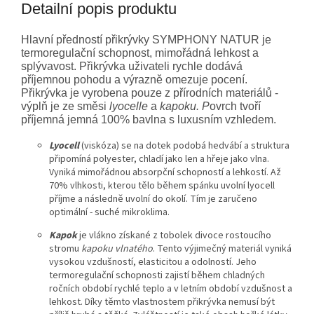
Detailní popis produktu
Hlavní předností přikrývky SYMPHONY NATUR je
termoregulační schopnost, mimořádná lehkost a
splývavost. Přikrývka uživateli rychle dodává
příjemnou pohodu a výrazně omezuje pocení.
Přikrývka je vyrobena pouze z přírodních materiálů -
výplň je ze směsi
lyocelle
a
kapoku. P
ovrch tvoří
příjemná jemná 100% bavlna s luxusním vzhledem.
Lyocell
(viskóza) se na dotek podobá hedvábí a struktura
připomíná polyester, chladí jako len a hřeje jako vlna.
Vyniká mimořádnou absorpční schopností a lehkostí. Až
70% vlhkosti, kterou tělo během spánku uvolní lyocell
příjme a následně uvolní do okolí. Tím je zaručeno
optimální - suché mikroklima.
Kapok
je vlákno získané z tobolek divoce rostoucího
stromu
kapoku vlnatého
. Tento výjimečný materiál vyniká
vysokou vzdušností, elasticitou a odolností. Jeho
termoregulační schopnosti zajistí během chladných
ročních období rychlé teplo a v letním období vzdušnost a
lehkost. Díky těmto vlastnostem přikrývka nemusí být