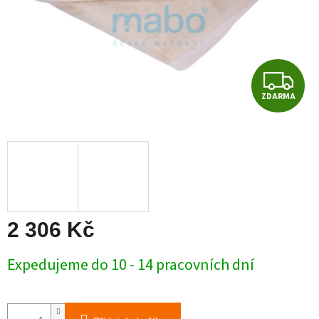
Z
ZDARMA
D
A
R
M
A
2 306 Kč
Měrná
Expedujeme do 10 - 14 pracovních dní
cena: