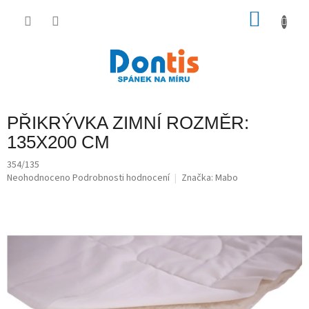
Přejít
na
NÁKU
obsah
KOŠÍK
PŘIKRÝVKA ZIMNÍ ROZMĚR:
135X200 CM
354/135
Průměrné
Neohodnoceno
Podrobnosti hodnocení
Značka:
Mabo
hodnocení
produktu
je
0,0
z
5
hvězdiček.