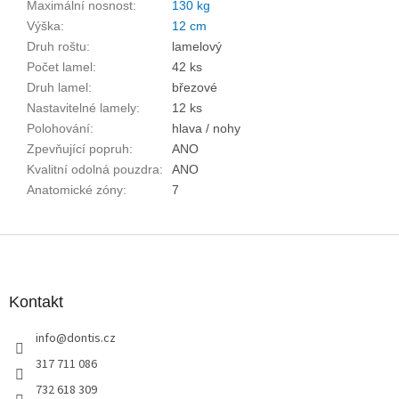
Maximální nosnost
:
130 kg
Výška
:
12 cm
Druh roštu
:
lamelový
Počet lamel
:
42 ks
Druh lamel
:
březové
Nastavitelné lamely
:
12 ks
Polohování
:
hlava / nohy
Zpevňující popruh
:
ANO
Kvalitní odolná pouzdra
:
ANO
Anatomické zóny
:
7
Z
á
p
a
Kontakt
t
info
@
dontis.cz
í
317 711 086
732 618 309