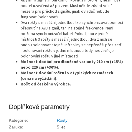
Aby infra signál mohl komunikovat s motorem, nesmí být
postel uzavřená až po zem.
Musí někde zůstat volná
mezera pro průchod signálu, jinak ovladač nebude
fungovat (polohovat).
Dva rošty s masážní jednotkou lze synchronizovat pomocí
přepnutí na A/B signál, tzn. na stejné frekvence. Není
potřeba synchronizační kabel. Pokud jsou v jedné
místnosti 3 rošty s masážní jednotkou, dva z nich se
budou polohovat stejně. Infra vlny se nepřenáší přes zeď
- polohování roštu v jedné místnosti tedy neovlivňuje
polohování roštu v jiné místnosti.
Možnost dodání prodloužené varianty 210 cm (+15%)
nebo 220 cm (+30%).
Možnost dodání roštu i v atypických rozměrech
(cena na vyžádání).
Rošt od českého výrobce.
Doplňkové parametry
Kategorie
:
Rošty
Záruka
:
5 let