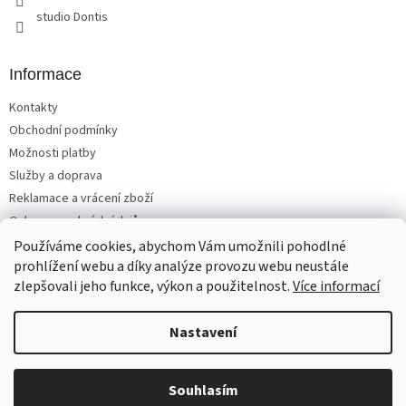
studio Dontis
Informace
Kontakty
Obchodní podmínky
Možnosti platby
Služby a doprava
Reklamace a vrácení zboží
Ochrana osobních údajů
Používáme cookies, abychom Vám umožnili pohodlné
prohlížení webu a díky analýze provozu webu neustále
zlepšovali jeho funkce, výkon a použitelnost.
Více informací
Vytvořil Shoptet
Nastavení
Copyright 2026
Matrace, postele, nábytek Benešov
. Všechna
Souhlasím
práva vyhrazena.
Upravit nastavení cookies