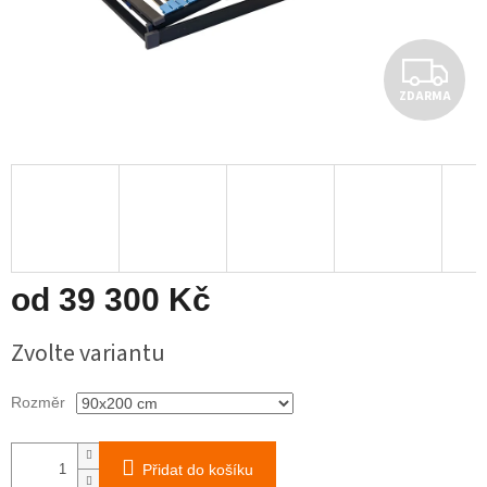
Z
ZDARMA
D
A
R
M
A
od
39 300 Kč
Měrná
Zvolte variantu
cena:
Rozměr
Přidat do košíku