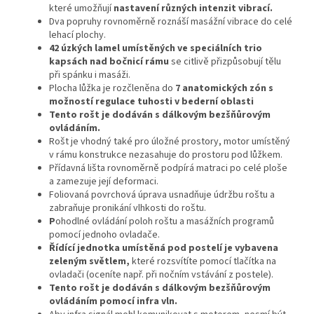
které umožňují
nastavení různých intenzit vibrací.
Dva popruhy rovnoměrně roznáší masážní vibrace do celé
lehací plochy.
42 úzkých lamel umístěných ve speciálních trio
kapsách nad bočnicí rámu
se citlivě přizpůsobují tělu
při spánku i masáži.
Plocha lůžka je rozčleněna do
7 anatomických zón s
možností regulace tuhosti v bederní oblasti
Tento rošt je dodáván s dálkovým bezšňůrovým
ovládáním.
Rošt je vhodný také pro úložné prostory, motor umístěný
v rámu konstrukce nezasahuje do prostoru pod lůžkem.
Přídavná lišta rovnoměrně podpírá matraci po celé ploše
a zamezuje její deformaci.
Foliovaná povrchová úprava usnadňuje údržbu roštu a
zabraňuje pronikání vlhkosti do roštu.
P
ohodlné ovládání poloh roštu a masážních programů
pomocí jednoho ovladače.
Řídící jednotka umístěná pod postelí je vybavena
zeleným světlem,
které rozsvítíte pomocí tlačítka na
ovladači (oceníte např. při nočním vstávání z postele).
Tento rošt je dodáván s dálkovým bezšňůrovým
ovládáním pomocí infra vln.