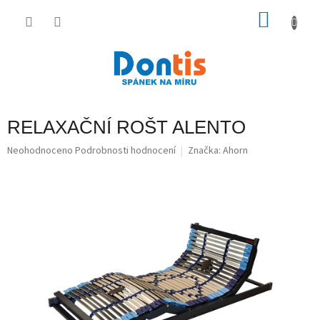
Přejít
na
NÁKU
obsah
KOŠÍK
RELAXAČNÍ ROŠT ALENTO
Průměrné
Neohodnoceno
Podrobnosti hodnocení
Značka:
Ahorn
hodnocení
produktu
je
0,0
z
5
hvězdiček.