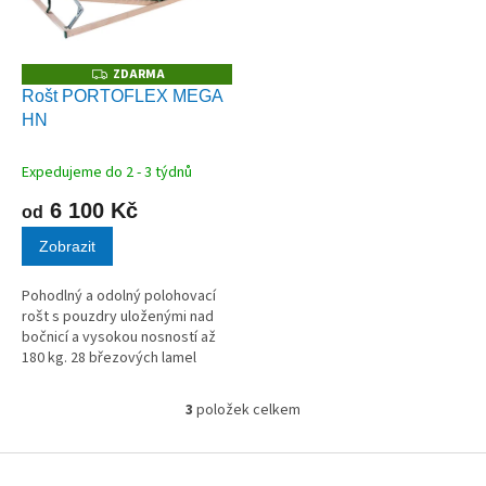
ZDARMA
Z
D
Rošt PORTOFLEX MEGA
A
HN
R
M
A
Expedujeme do 2 - 3 týdnů
6 100 Kč
od
Zobrazit
Pohodlný a odolný polohovací
rošt s pouzdry uloženými nad
bočnicí a vysokou nosností až
180 kg. 28 březových lamel
v kvalitních kaučukových
pouzdrech.
3
položek celkem
O
v
l
Z
á