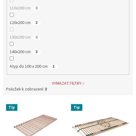
110x200 cm
0
120x200 cm
3
130x200 cm
0
140x200 cm
3
Atyp do 100 x 200 cm
1
VYMAZAT FILTRY
Položek k zobrazení:
3
V
Tip
Tip
ý
p
i
s