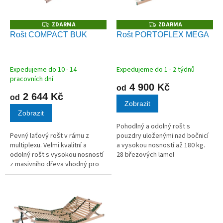
p
r
o
ZDARMA
ZDARMA
Z
Z
D
D
d
Rošt COMPACT BUK
Rošt PORTOFLEX MEGA
A
A
u
R
R
M
M
k
A
A
t
Expedujeme do 10 - 14
Expedujeme do 1 - 2 týdnů
ů
pracovních dní
4 900 Kč
od
2 644 Kč
od
Zobrazit
Zobrazit
Pohodlný a odolný rošt s
Pevný laťový rošt v rámu z
pouzdry uloženými nad bočnicí
multiplexu. Velmi kvalitní a
a vysokou nosností až 180 kg.
odolný rošt s vysokou nosností
28 březových lamel
z masivního dřeva vhodný pro
v kvalitních kaučukových
všechny typy matrací.
pouzdrech.