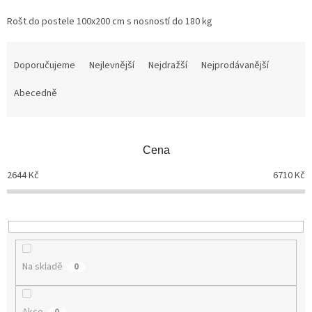
Rošt do postele 100x200 cm s nosností do 180 kg
Ř
a
Doporučujeme
Nejlevnější
Nejdražší
Nejprodávanější
z
Abecedně
e
n
í
p
Cena
r
o
2644
Kč
6710
Kč
d
u
k
t
ů
Na skladě
0