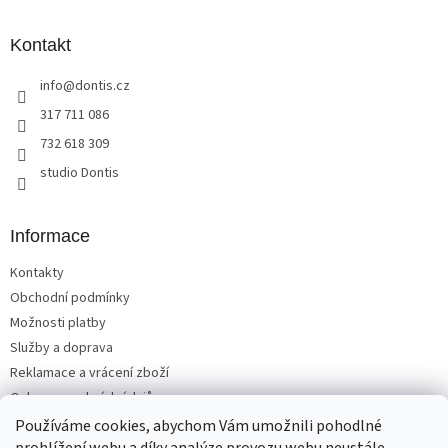
á
d
p
a
a
Kontakt
c
t
í
info
@
dontis.cz
í
p
r
317 711 086
v
732 618 309
k
y
studio Dontis
v
ý
p
Informace
i
s
Kontakty
u
Obchodní podmínky
Možnosti platby
Služby a doprava
Reklamace a vrácení zboží
Ochrana osobních údajů
Používáme cookies, abychom Vám umožnili pohodlné