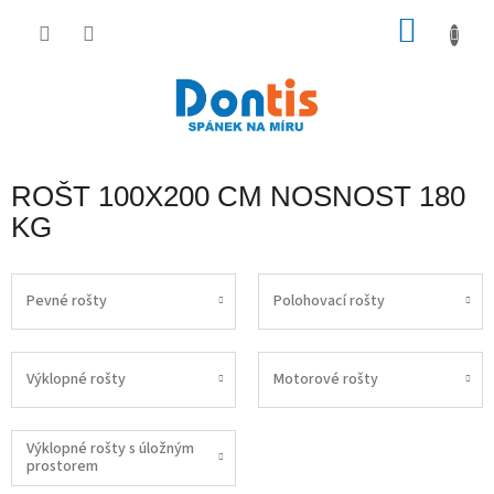
Přejít
na
NÁKU
obsah
KOŠÍK
ROŠT 100X200 CM NOSNOST 180
KG
Pevné rošty
Polohovací rošty
Výklopné rošty
Motorové rošty
Výklopné rošty s úložným
prostorem