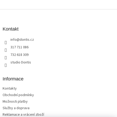
Z
á
p
a
Kontakt
t
info
@
dontis.cz
í
317 711 086
732 618 309
studio Dontis
Informace
Kontakty
Obchodní podmínky
Možnosti platby
Služby a doprava
Reklamace a vrácení zboží