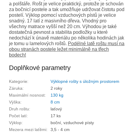
a polštáře. Rošt je velice praktický, protože je schován
za bočnicí postele a tak umožňuje udržovat čistotu pod
postelí. Výklop pomocí vzduchových pístů je velice
snadný. 17 latí z masivního dřeva. Vhodný pro
všechny matrace vyšší než 20 cm. Výhodou je také
dostatečná pevnost a stabilita podložky u které
nedochází k únavě materiálu po několika hodinách jak
je tomu u lamelových roštů.
Podélné latě roštu musí na
obou stranách postele ležet minimálně na třech
bodech!
Doplňkové parametry
Kategorie
:
Výklopné rošty s úložným prostorem
Záruka
:
2 roky
Maximální nosnost
:
130 kg
Výška
:
8 cm
Druh roštu
:
laťový
Počet latí
:
17 ks
Výklop
:
boční, vzduchové písty
Mezera mezi laťěmi
:
3,5 - 4 cm