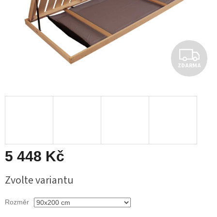
Z
ZDARMA
D
A
R
M
A
5 448 Kč
Měrná
Zvolte variantu
cena:
Rozměr