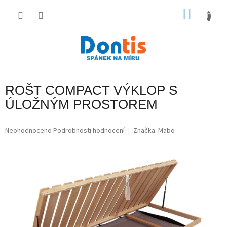
Přejít
na
NÁKU
obsah
KOŠÍK
ROŠT COMPACT VÝKLOP S
ÚLOŽNÝM PROSTOREM
Průměrné
Neohodnoceno
Podrobnosti hodnocení
Značka:
Mabo
hodnocení
produktu
je
0,0
z
5
hvězdiček.