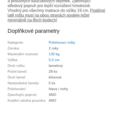
a posuvných kaučukových objímek. Zpevňující
středový popruh pro lepší roznášení hmotnosti.
Vhodný pro všechny matrace do výšky 19 cm.
Podélné
latě roštu musí na obou stranách postele ležet
minimálně na třech bodech!
Doplňkové parametry
Kategorie
:
Polohovací rošty
Záruka
:
2 roky
Maximální nosnost
:
130 kg
Výška
:
5,5 cm
Druh roštu
:
lamelový
Počet lamel
:
28 ks
Druh lamel
:
březové
Nastavitelné lamely
:
5 ks
Polohování
:
hlava / nohy
Zpevňující popruh
:
ANO
Kvalitní odolná pouzdra
:
ANO