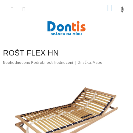
Přejít
na
NÁKU
obsah
KOŠÍK
ROŠT FLEX HN
Průměrné
Neohodnoceno
Podrobnosti hodnocení
Značka:
Mabo
hodnocení
produktu
je
0,0
z
5
hvězdiček.