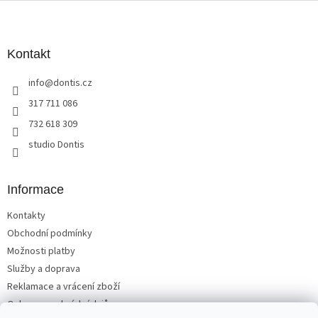
Z
á
p
a
Kontakt
t
info
@
dontis.cz
í
317 711 086
732 618 309
studio Dontis
Informace
Kontakty
Obchodní podmínky
Možnosti platby
Služby a doprava
Reklamace a vrácení zboží
Ochrana osobních údajů