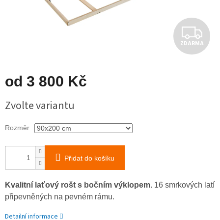
Z
ZDARMA
D
A
od
3 800 Kč
R
Měrná
Zvolte variantu
cena:
M
Rozměr
A
Přidat do košíku
Kvalitní laťový rošt s bočním výklopem.
16 smrkových latí
připevněných na pevném rámu.
Detailní informace