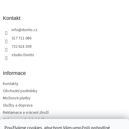
á
p
a
Kontakt
t
info
@
dontis.cz
í
317 711 086
732 618 309
studio Dontis
Informace
Kontakty
Obchodní podmínky
Možnosti platby
Služby a doprava
Reklamace a vrácení zboží
Ochrana osobních údajů
Používáme cookies, abychom Vám umožnili pohodlné