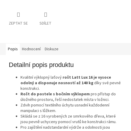
ZEPTAT SE
SDÍLET
Popis
Hodnocení
Diskuze
Detailní popis produktu
Kvalitní výklopný laťový
rošt Latt Lux 16 je vysoce
odolný a disponuje nosností až 140 kg
díky své pevné
konstrukci.
Rošt do postele s bočním výklopem
pro přístup do
úložného prostoru, řeší nedostatek místa v ložnici.
Zdvih pomocí textilního úchytu usnadní každodenní
manipulaci s lůžkem.
Skládá se z 16 vyrobených ze smrkového dřeva, které
jsou pevně uchyceny pomocí vrutů ke konstrukci rámu.
Pro zajištění nadstandardní výdrže a odolnosti jsou