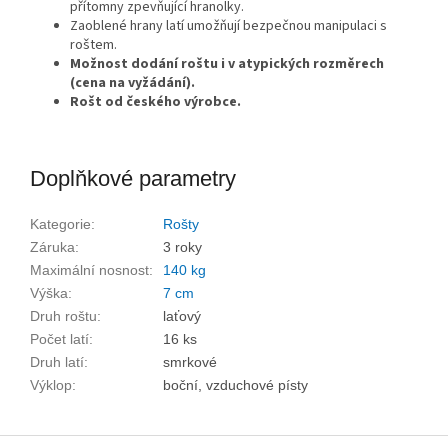
přítomny zpevňující hranolky.
Zaoblené hrany latí umožňují bezpečnou manipulaci s
roštem.
Možnost dodání roštu i v atypických rozměrech
(cena na vyžádání).
Rošt od českého výrobce.
Doplňkové parametry
Kategorie
:
Rošty
Záruka
:
3 roky
Maximální nosnost
:
140 kg
Výška
:
7 cm
Druh roštu
:
laťový
Počet latí
:
16 ks
Druh latí
:
smrkové
Výklop
:
boční, vzduchové písty
Z