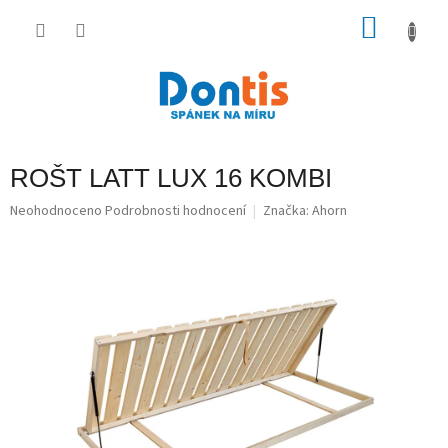
Přejít
na
NÁKU
obsah
KOŠÍK
ROŠT LATT LUX 16 KOMBI
Průměrné
Neohodnoceno
Podrobnosti hodnocení
Značka:
Ahorn
hodnocení
produktu
je
0,0
z
5
hvězdiček.