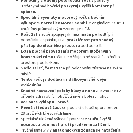
Pohodlný a odolný polohovací rošt s
pouzdry
uloženými nad bočnicí
poskytuje vyšší komfort při
spánku.
Speciálně vyvinutý motorový rošt s bočním
výklopem Portoflex Motor Kombi
je originálem na trhu
chráněný průmyslovým vzorem pro EU.
Rošt 2v1 v s
obě spojuje jak
maximální pohodlí
při
odpočinku a spánku, tak i
praktičnost pro snadný
přístup do úložného prostoru
pod postelí.
Extra ploché provedení
s motorem uloženým v
konstrukci rámu
roštu umožňuje plné využití úložného
prostoru pod lůžkem.
Madlo zajistí, že matrace při polohování zůstane na svém
místě.
Tento rošt je dodáván s dálkovým šňůrovým
ovládáním.
Snadné nastavení polohy hlavy a nohou
je vhodné i v
případě zdravotních obtíží, únavě a bolesti nohou.
Varianta výklopu - pravá
Pevná středová část
se postará o lepší oporu beder.
28 pružných březových lamel.
Speciálně uložená výkyvná pouzdra
zaručují vyšší
nosnost a odolnost proti prudkému zatížení.
Pružné lamely v
7 anatomických zónách se natáčejí a