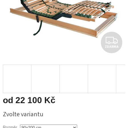
Z
ZDARMA
D
A
R
M
A
od
22 100 Kč
Měrná
Zvolte variantu
cena:
Rozměr