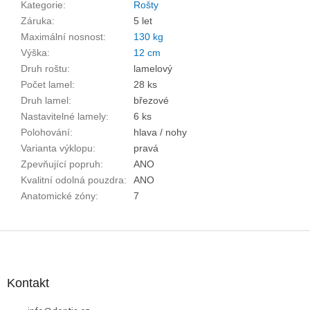
Kategorie
:
Rošty
Záruka
:
5 let
Maximální nosnost
:
130 kg
Výška
:
12 cm
Druh roštu
:
lamelový
Počet lamel
:
28 ks
Druh lamel
:
březové
Nastavitelné lamely
:
6 ks
Polohování
:
hlava / nohy
Varianta výklopu
:
pravá
Zpevňující popruh
:
ANO
Kvalitní odolná pouzdra
:
ANO
Anatomické zóny
:
7
Z
á
p
a
Kontakt
t