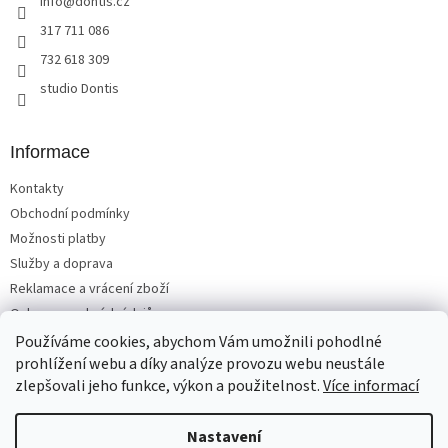
info
@
dontis.cz
í
317 711 086
732 618 309
studio Dontis
Informace
Kontakty
Obchodní podmínky
Možnosti platby
Služby a doprava
Reklamace a vrácení zboží
Ochrana osobních údajů
Používáme cookies, abychom Vám umožnili pohodlné
prohlížení webu a díky analýze provozu webu neustále
zlepšovali jeho funkce, výkon a použitelnost.
Více informací
Vytvořil Shoptet
Nastavení