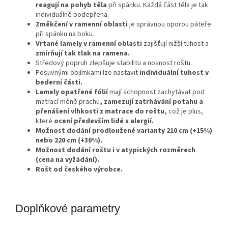
reagují na pohyb těla
při spánku. Každá část těla je tak
individuálně podepřena.
Změkčení v ramenní oblasti
je správnou oporou páteře
při spánku na boku.
Vrtané lamely v ramenní oblasti
zajišťují nižší tuhost a
zmírňují tak tlak na ramena.
Středový popruh zlepšuje stabilitu a nosnost roštu.
Posuvnými objímkami lze nastavit
individuální tuhost v
bederní části.
Lamely opatřené fólií
mají schopnost zachytávat pod
matrací méně prachu
, zamezují zatrhávání potahu a
přenášení vlhkosti z matrace do roštu,
což je plus,
které
ocení především lidé s alergií.
Možnost dodání prodloužené varianty 210 cm (+15%)
nebo 220 cm (+30%).
Možnost dodání roštu i v atypických rozměrech
(cena na vyžádání).
Rošt od českého výrobce.
Doplňkové parametry