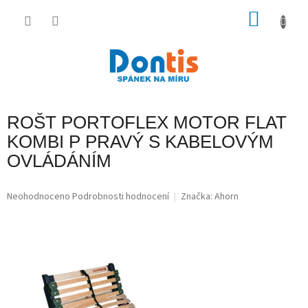
Přejít
na
NÁKU
obsah
KOŠÍK
ROŠT PORTOFLEX MOTOR FLAT
KOMBI P PRAVÝ S KABELOVÝM
OVLÁDÁNÍM
Průměrné
Neohodnoceno
Podrobnosti hodnocení
Značka:
Ahorn
hodnocení
produktu
je
0,0
z
5
hvězdiček.