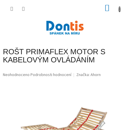
Přejít
na
NÁKU
obsah
KOŠÍK
ROŠT PRIMAFLEX MOTOR S
KABELOVÝM OVLÁDÁNÍM
Průměrné
Neohodnoceno
Podrobnosti hodnocení
Značka:
Ahorn
hodnocení
produktu
je
0,0
z
5
hvězdiček.