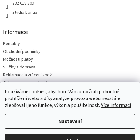
732 618 309
studio Dontis
Informace
Kontakty
Obchodní podmínky
Možnosti platby
Služby a doprava
Reklamace a vrácení zboží
Ochrana osobních údajů
Používáme cookies, abychom Vám umožnili pohodlné
prohlížení webu a díky analýze provozu webu neustále
zlepšovali jeho funkce, výkon a použitelnost.
Více informací
Vytvořil Shoptet
Nastavení
Copyright 2026
Matrace, postele, nábytek Benešov
. Všechna