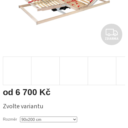
Z
ZDARMA
D
A
R
M
A
od
6 700 Kč
Měrná
Zvolte variantu
cena:
Rozměr