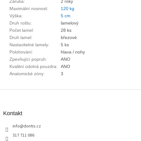
Záruka
:
2 roky
Maximální nosnost
:
120 kg
Výška
:
5 cm
Druh roštu
:
lamelový
Počet lamel
:
28 ks
Druh lamel
:
březové
Nastavitelné lamely
:
5 ks
Polohování
:
hlava / nohy
Zpevňující popruh
:
ANO
Kvalitní odolná pouzdra
:
ANO
Anatomické zóny
:
3
Z
á
p
a
Kontakt
t
info
@
dontis.cz
í
317 711 086