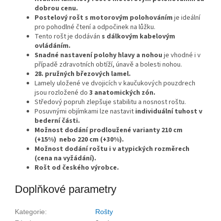
dobrou cenu.
Postelový rošt s motorovým polohováním
je ideální
pro pohodlné čtení a odpočinek na lůžku.
Tento rošt je dodáván
s dálkovým kabelovým
ovládáním.
Snadné nastavení polohy hlavy a nohou
je vhodné i v
případě zdravotních obtíží, únavě a bolesti nohou.
28. pružných březových lamel.
Lamely uložené ve dvojicích v kaučukových pouzdrech
jsou rozložené do
3 anatomických zón.
Středový popruh zlepšuje stabilitu a nosnost roštu.
Posuvnými objímkami lze nastavit
individuální tuhost v
bederní části.
Možnost dodání prodloužené varianty 210 cm
(+15%) nebo 220 cm (+30%).
Možnost dodání roštu i v atypických rozměrech
(cena na vyžádání).
Rošt od českého výrobce.
Doplňkové parametry
Kategorie
:
Rošty