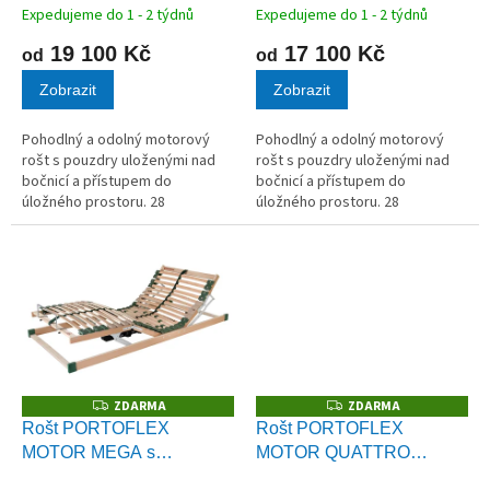
t
Expedujeme do 1 - 2 týdnů
Expedujeme do 1 - 2 týdnů
ů
19 100 Kč
17 100 Kč
od
od
Zobrazit
Zobrazit
Pohodlný a odolný motorový
Pohodlný a odolný motorový
rošt s pouzdry uloženými nad
rošt s pouzdry uloženými nad
bočnicí a přístupem do
bočnicí a přístupem do
úložného prostoru. 28
úložného prostoru. 28
březových lamel
březových lamel
v kvalitních kaučukových
v kvalitních kaučukových
pouzdrech.
pouzdrech.
ZDARMA
ZDARMA
Z
Z
D
D
Rošt PORTOFLEX
Rošt PORTOFLEX
A
A
MOTOR MEGA s
MOTOR QUATTRO
R
R
M
M
bezšňůrovým ovládáním
MEMORY s bezšňůrovým
A
A