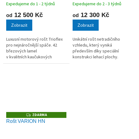
Expedujeme do 1 - 2 týdnů
Expedujeme do 2 - 3 týdnů
12 500 Kč
12 300 Kč
od
od
Zobrazit
Zobrazit
Luxusní motorový rošt Trioflex
Unikátní rošt netradičního
pro nejnáročnější spáče. 42
vzhledu, který vyniká
březových lamel
především díky speciální
v kvalitních kaučukových
konstrukci lehací plochy.
pouzdrech.
ZDARMA
Z
D
Rošt VARION HN
A
R
M
A