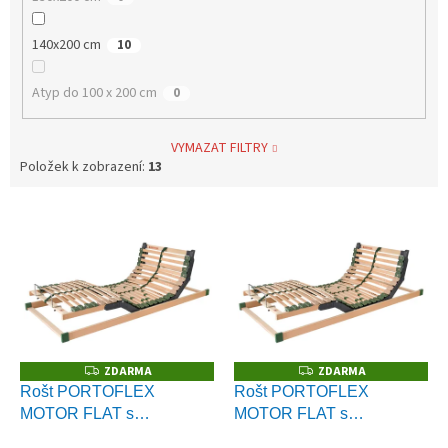
140x200 cm
10
Atyp do 100 x 200 cm
0
VYMAZAT FILTRY
Položek k zobrazení:
13
V
ý
p
i
s
p
r
o
ZDARMA
ZDARMA
Z
Z
D
D
d
Rošt PORTOFLEX
Rošt PORTOFLEX
A
A
u
MOTOR FLAT s
MOTOR FLAT s
R
R
M
M
k
bezšňůrovým ovládáním
kabelovým ovládáním
A
A