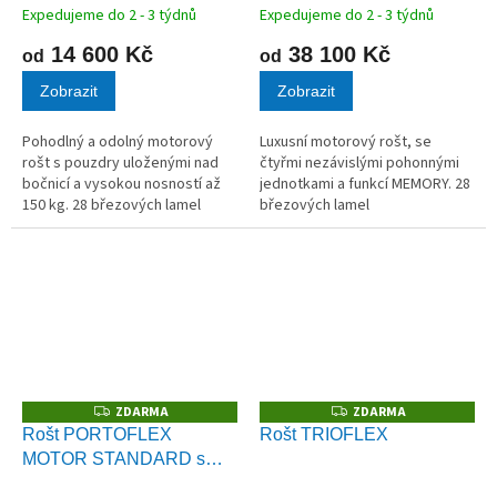
ovládáním
Expedujeme do 2 - 3 týdnů
Expedujeme do 2 - 3 týdnů
14 600 Kč
38 100 Kč
od
od
Zobrazit
Zobrazit
Pohodlný a odolný motorový
Luxusní motorový rošt, se
rošt s pouzdry uloženými nad
čtyřmi nezávislými pohonnými
bočnicí a vysokou nosností až
jednotkami a funkcí MEMORY. 28
150 kg. 28 březových lamel
březových lamel
v kvalitních kaučukových
v kvalitních kaučukových
pouzdrech.
pouzdrech.
ZDARMA
ZDARMA
Z
Z
D
D
Rošt PORTOFLEX
Rošt TRIOFLEX
A
A
MOTOR STANDARD s
R
R
M
M
bezšňůrovým ovládáním
A
A