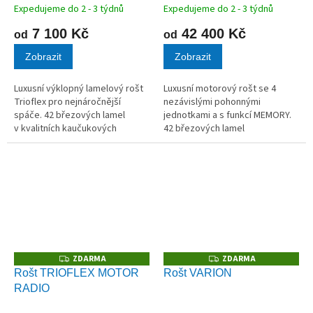
Expedujeme do 2 - 3 týdnů
Expedujeme do 2 - 3 týdnů
7 100 Kč
42 400 Kč
od
od
Zobrazit
Zobrazit
Luxusní výklopný lamelový rošt
Luxusní motorový rošt se 4
Trioflex pro nejnáročnější
nezávislými pohonnými
spáče. 42 březových lamel
jednotkami a s funkcí MEMORY.
v kvalitních kaučukových
42 březových lamel
pouzdrech.
v kvalitních kaučukových
pouzdrech.
ZDARMA
ZDARMA
Z
Z
D
D
Rošt TRIOFLEX MOTOR
Rošt VARION
A
A
RADIO
R
R
M
M
A
A