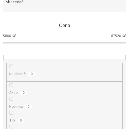
Abecedně
e
n
í
p
Cena
r
o
5600
Kč
67520
Kč
d
u
k
t
ů
Na skladě
0
Akce
0
Novinka
0
Tip
0