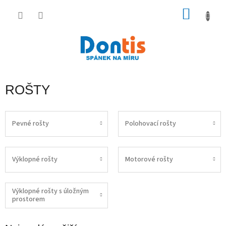
Přejít
na
NÁKU
obsah
KOŠÍK
ROŠTY
Pevné rošty
Polohovací rošty
Výklopné rošty
Motorové rošty
Výklopné rošty s úložným
prostorem