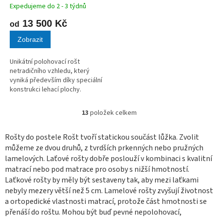
Expedujeme do 2 - 3 týdnů
13 500 Kč
od
Zobrazit
Unikátní polohovací rošt
netradičního vzhledu, který
vyniká především díky speciální
konstrukci lehací plochy.
13
položek celkem
O
v
l
Rošty do postele Rošt tvoří statickou součást lůžka. Zvolit
á
můžeme ze dvou druhů, z tvrdších prkenných nebo pružných
d
lamelových. Laťové rošty dobře poslouží v kombinaci s kvalitní
a
matrací nebo pod matrace pro osoby s nižší hmotností.
c
Laťkové rošty by měly být sestaveny tak, aby mezi laťkami
í
nebyly mezery větší než 5 cm. Lamelové rošty zvyšují životnost
p
r
a ortopedické vlastnosti matrací, protože část hmotnosti se
v
přenáší do roštu. Mohou být buď pevné nepolohovací,