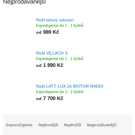
Nejprodávanější
Rošt laťový rolovací
Expedujeme do 1 - 2 týdnů
989 Kč
od
Rošt VILLACH S
Expedujeme do 1 - 2 týdnů
1 890 Kč
od
Rošt LATT LUX 16 MOTOR RADIO
Expedujeme do 2 - 3 týdnů
7 700 Kč
od
Ř
a
Doporučujeme
Nejlevnější
Nejdražší
Nejprodávanější
z