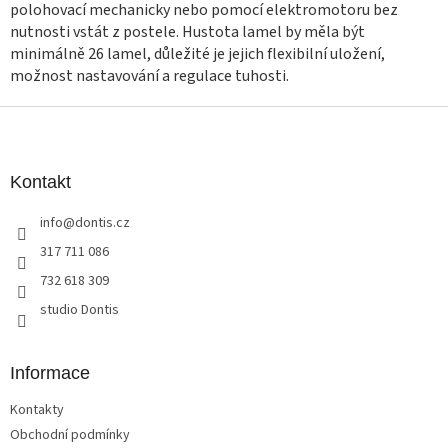
k
polohovací mechanicky nebo pomocí elektromotoru bez
y
nutnosti vstát z postele. Hustota lamel by měla být
v
minimálně 26 lamel, důležité je jejich flexibilní uložení,
ý
možnost nastavování a regulace tuhosti.
p
i
Z
s
u
á
p
a
Kontakt
t
info
@
dontis.cz
í
317 711 086
732 618 309
studio Dontis
Informace
Kontakty
Obchodní podmínky