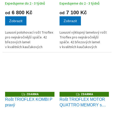
Expedujeme do 2 - 3 týdnů
Expedujeme do 2 - 3 týdnů
6 800 Kč
7 100 Kč
od
od
Zobrazit
Zobrazit
Luxusní polohovací rošt Trioflex
Luxusní výklopný lamelový rošt
pro nejnáročnější spáče. 42
Trioflex pro nejnáročnější
březových lamel
spáče. 42 březových lamel
v kvalitních kaučukových
v kvalitních kaučukových
pouzdrech.
pouzdrech.
ZDARMA
ZDARMA
Z
Z
D
D
Rošt TRIOFLEX KOMBI P
Rošt TRIOFLEX MOTOR
A
A
pravý
QUATTRO MEMORY s
R
R
M
M
bezšňůrovým ovládáním
A
A