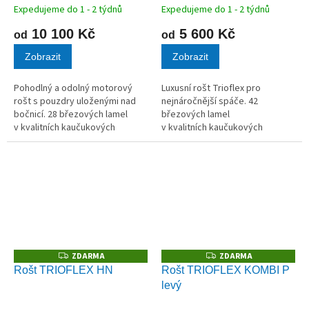
Expedujeme do 1 - 2 týdnů
Expedujeme do 1 - 2 týdnů
10 100 Kč
5 600 Kč
od
od
Zobrazit
Zobrazit
Pohodlný a odolný motorový
Luxusní rošt Trioflex pro
rošt s pouzdry uloženými nad
nejnáročnější spáče. 42
bočnicí. 28 březových lamel
březových lamel
v kvalitních kaučukových
v kvalitních kaučukových
pouzdrech. Celková výška roštu
pouzdrech.
(včetně motoru) je 22 cm.
ZDARMA
ZDARMA
Z
Z
D
D
Rošt TRIOFLEX HN
Rošt TRIOFLEX KOMBI P
A
A
levý
R
R
M
M
A
A