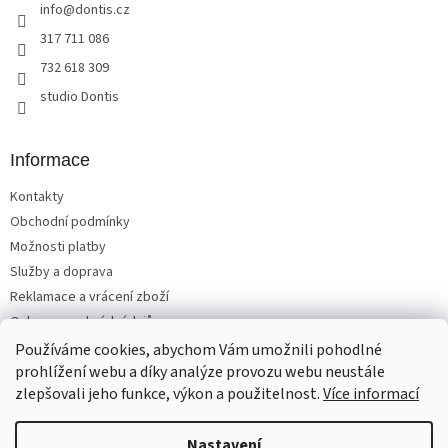
info
@
dontis.cz
í
317 711 086
732 618 309
studio Dontis
Informace
Kontakty
Obchodní podmínky
Možnosti platby
Služby a doprava
Reklamace a vrácení zboží
Ochrana osobních údajů
Používáme cookies, abychom Vám umožnili pohodlné
prohlížení webu a díky analýze provozu webu neustále
zlepšovali jeho funkce, výkon a použitelnost.
Více informací
Vytvořil Shoptet
Nastavení