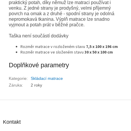
praktický potah, díky němuž lze matraci používat i
venku. Z jedné strany je prodyšný, velmi příjemný
povrch na omak a z druhé - spodní strany je odolná
nepromokavá tkanina. Výplň matrace lze snadno
vyjmout a potah prát v běžné pračce.
Taška není součástí dodávky
Rozměr matrace v rozloženém stavu
7,5 x 100 x 196
cm
Rozměr matrace ve složeném stavu
30 x 50 x 100
cm
Doplňkové parametry
Kategorie
:
Skládací matrace
Záruka
:
2 roky
Z
á
p
a
Kontakt
t