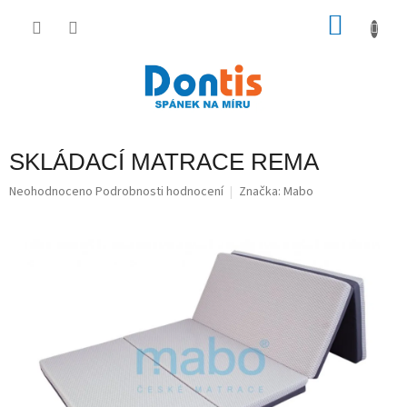
Přejít
na
NÁKU
obsah
KOŠÍK
SKLÁDACÍ MATRACE REMA
Průměrné
Neohodnoceno
Podrobnosti hodnocení
Značka:
Mabo
hodnocení
produktu
je
0,0
z
5
hvězdiček.