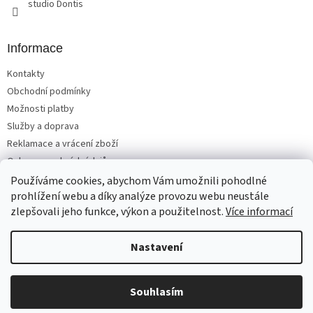
studio Dontis
Informace
Kontakty
Obchodní podmínky
Možnosti platby
Služby a doprava
Reklamace a vrácení zboží
Ochrana osobních údajů
Používáme cookies, abychom Vám umožnili pohodlné
prohlížení webu a díky analýze provozu webu neustále
zlepšovali jeho funkce, výkon a použitelnost.
Více informací
Vytvořil Shoptet
Nastavení
Copyright 2026
Matrace, postele, nábytek Benešov
. Všechna
Souhlasím
práva vyhrazena.
Upravit nastavení cookies