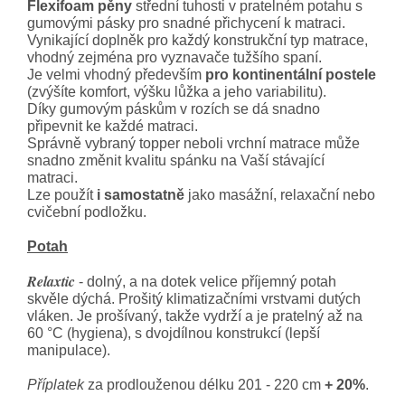
Flexifoam pěny
střední tuhosti v pratelném potahu s
gumovými pásky pro snadné přichycení k matraci.
Vynikající doplněk pro každý konstrukční typ matrace,
vhodný zejména pro vyznavače tužšího spaní.
Je velmi vhodný především
pro kontinentální postele
(zvýšíte komfort, výšku lůžka a jeho variabilitu).
Díky gumovým páskům v rozích se dá snadno
připevnit ke každé matraci.
Správně vybraný topper neboli vrchní matrace může
snadno změnit kvalitu spánku na Vaší stávající
matraci.
Lze použít
i samostatně
jako masážní, relaxační nebo
cvičební podložku.
Potah
Relaxtic
- dolný, a na dotek velice příjemný potah
skvěle dýchá. Prošitý klimatizačními vrstvami dutých
vláken. Je prošívaný, takže vydrží a je pratelný až na
60 °C (hygiena), s dvojdílnou konstrukcí (lepší
manipulace).
Příplatek
za prodlouženou délku 201 - 220 cm
+ 20%
.