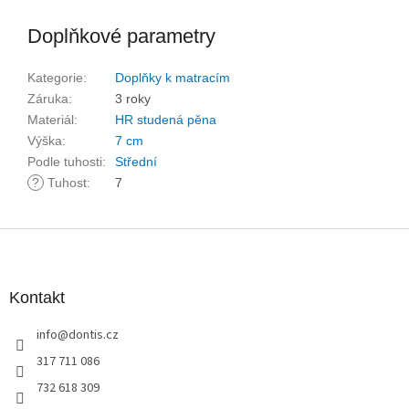
Doplňkové parametry
Kategorie
:
Doplňky k matracím
Záruka
:
3 roky
Materiál
:
HR studená pěna
Výška
:
7 cm
Podle tuhosti
:
Střední
?
Tuhost
:
7
Z
á
p
a
Kontakt
t
info
@
dontis.cz
í
317 711 086
732 618 309