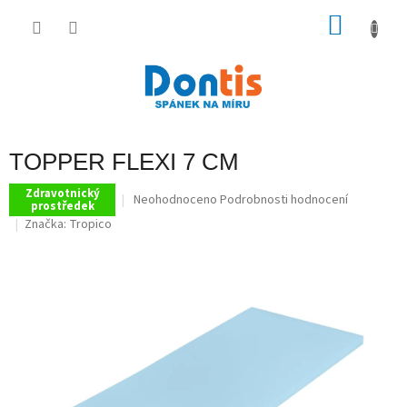
Přejít
na
NÁKU
obsah
KOŠÍK
TOPPER FLEXI 7 CM
Zdravotnický
Průměrné
Neohodnoceno
Podrobnosti hodnocení
prostředek
hodnocení
Značka:
Tropico
produktu
je
0,0
z
5
hvězdiček.