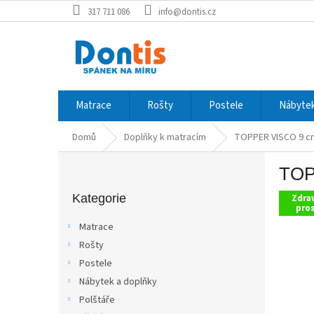
Přejít
317 711 086
info@dontis.cz
na
obsah
Matrace
Rošty
Postele
Nábytek
Domů
Doplňky k matracím
TOPPER VISCO 9 c
P
TOP
o
Přeskočit
s
kategorie
Kategorie
Zdra
t
pro
r
Matrace
a
Rošty
n
Postele
n
í
Nábytek a doplňky
p
Polštáře
a