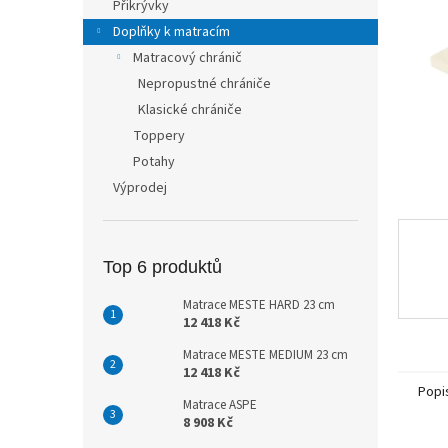
Přikrývky
n
Doplňky k matracím
e
Matracový chránič
l
Nepropustné chrániče
Klasické chrániče
Toppery
Potahy
Výprodej
Top 6 produktů
Matrace MESTE HARD 23 cm
12 418 Kč
Matrace MESTE MEDIUM 23 cm
12 418 Kč
Popi
Matrace ASPE
8 908 Kč