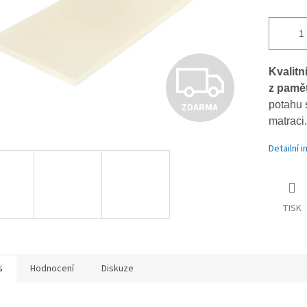
Z
Kvalitn
z pamě
potahu 
ZDARMA
D
matraci.
Detailní 
A
TISK
R
M
s
Hodnocení
Diskuze