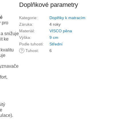
Doplňkové parametry
vé
Kategorie
:
Doplňky k matracím
 pro
Záruka
:
4 roky
Materiál
:
VISCO pěna
 a snižuje
Výška
:
9 cm
it ke
Podle tuhosti
:
Střední
kvalitu
?
Tuhost
:
6
uje
vyznavače
ort,
itý
je
ulace).