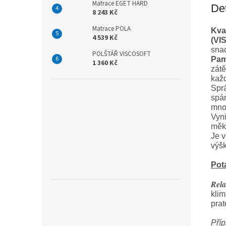
Matrace EGET HARD
Det
8 243 Kč
Matrace POLA
Kval
4 539 Kč
(VI
snad
POLŠTÁŘ VISCOSOFT
Pam
1 360 Kč
zátě
každ
Sprá
spán
mno
Vyni
měk
Je 
výšk
Pot
Rela
klim
prat
Příp