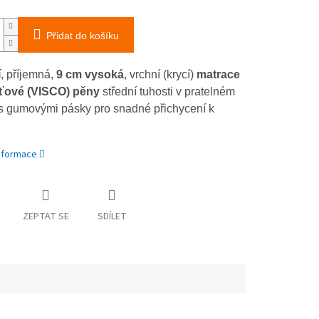
Přidat do košíku
í
, příjemná,
9 cm vysoká
, vrchní (krycí)
matrace
ťové (VISCO) pěny
střední tuhosti v pratelném
s gumovými pásky pro snadné přichycení k
informace
ZEPTAT SE
SDÍLET