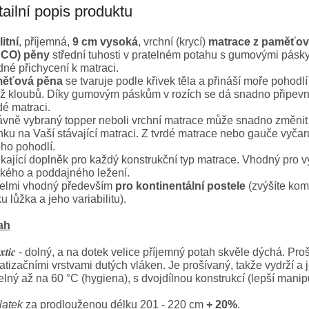
A
ailní popis produktu
itní
, příjemná,
9 cm vysoká
, vrchní (krycí)
matrace z paměťo
SCO) pěny
střední tuhosti v pratelném potahu s gumovými pásky
né přichycení k matraci.
ěťová pěna
se tvaruje podle křivek těla a přináší moře pohodlí
ž kloubů. Díky gumovým páskům v rozích se dá snadno připevn
é matraci.
vně vybraný topper neboli vrchní matrace může snadno změnit 
ku na Vaší stávající matraci. Z tvrdé matrace nebo gauče vyčar
ho pohodlí.
kající doplněk pro každý konstrukční typ matrace. Vhodný pro 
kého a poddajného ležení.
velmi vhodný především
pro kontinentální postele
(zvýšíte komf
u lůžka a jeho variabilitu).
ah
xtic
- dolný, a na dotek velice příjemný potah skvěle dýchá. Proš
atizačními vrstvami dutých vláken. Je prošívaný, takže vydrží a 
elný až na 60 °C (hygiena), s dvojdílnou konstrukcí (lepší manip
latek
za prodlouženou délku 201 - 220 cm
+ 20%
.