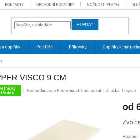
KONTAKTY
OBCHODNÍ PODMÍNKY
MOŽNOSTI PLATBY
SLU
HLEDAT
 a doplňky
Polštáře
Přikrývky
Doplňky k matrací
m
PER VISCO 9 CM
votnický
Průměrné
Neohodnoceno
Podrobnosti hodnocení
Značka:
Tropico
středek
hodnocení
produktu
od
je
0,0
Měrná
z
Zvolt
cena:
5
hvězdiček.
Rozměr