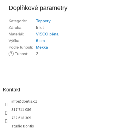
Doplňkové parametry
Kategorie
:
Toppery
Záruka
:
5 let
Materiál
:
VISCO pěna
Výška
:
6 cm
Podle tuhosti
:
Měkká
?
Tuhost
:
2
Z
á
p
a
Kontakt
t
info
@
dontis.cz
í
317 711 086
732 618 309
studio Dontis