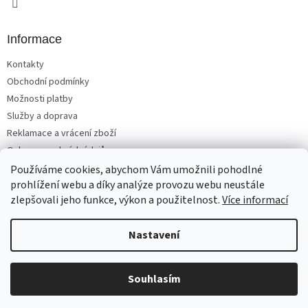
Informace
Kontakty
Obchodní podmínky
Možnosti platby
Služby a doprava
Reklamace a vrácení zboží
Ochrana osobních údajů
Používáme cookies, abychom Vám umožnili pohodlné
prohlížení webu a díky analýze provozu webu neustále
zlepšovali jeho funkce, výkon a použitelnost.
Více informací
Vytvořil Shoptet
Nastavení
Copyright 2026
Matrace, postele, nábytek Benešov
. Všechna
Souhlasím
práva vyhrazena.
Upravit nastavení cookies