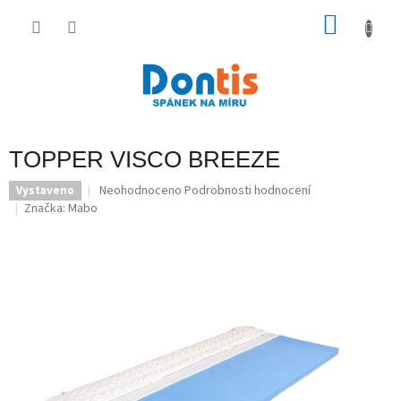
Přejít
na
NÁKU
obsah
KOŠÍK
TOPPER VISCO BREEZE
Průměrné
Neohodnoceno
Podrobnosti hodnocení
Vystaveno
hodnocení
Značka:
Mabo
produktu
je
0,0
z
5
hvězdiček.