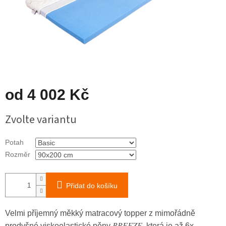
od
4 002 Kč
Měrná
Zvolte variantu
cena:
Potah
Rozměr
Přidat do košíku
Velmi příjemný měkký matracový topper z mimořádně
BREEZE
prodyšné viskoelastické pěny
, která je až 6x