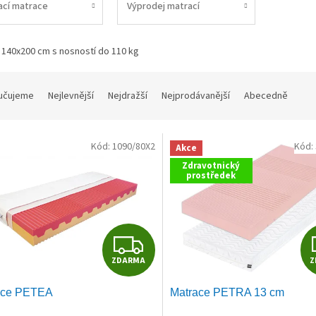
ací matrace
Výprodej matrací
 140x200 cm s nosností do 110 kg
učujeme
Nejlevnější
Nejdražší
Nejprodávanější
Abecedně
Kód:
1090/80X2
Kód:
Akce
Zdravotnický
prostředek
Z
ZDARMA
Z
D
ace PETEA
Matrace PETRA 13 cm
A