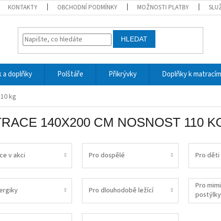
KONTAKTY
OBCHODNÍ PODMÍNKY
MOŽNOSTI PLATBY
SLU
HLEDAT
 a doplňky
Polštáře
Přikrývky
Doplňky k matrací
110 kg
RACE 140X200 CM NOSNOST 110 K
ce v akci
Pro dospělé
Pro děti
Pro mim
ergiky
Pro dlouhodobě ležící
postýlky