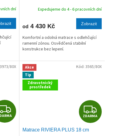
R
R
vních dní
Expedujeme do 4 - 6 pracovních dní
M
M
brazit
Zobrazit
4 430 Kč
od
A
A
hčující
Komfortní a odolná matrace s odlehčující
í
ramenní zónou. Osvědčená stabilní
konstrukce bez lepení.
3973/80X
Kód:
3565/80X
Akce
Tip
Zdravotnický
prostředek
Z
Z
DARMA
ZDARMA
D
D
Matrace RIVIERA PLUS 18 cm
A
A