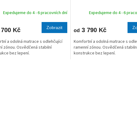
R
Expedujeme do 4 - 6 pracovních dní
Expedujeme do 4 - 6 praco
M
Zobrazit
Zo
 700 Kč
3 790 Kč
od
A
tní a odolná matrace s odlehčující
Komfortní a odolná matrace s odle
í zónou. Osvědčená stabilní
ramenní zónou. Osvědčená stabiln
ukce bez lepení.
konstrukce bez lepení.
O
v
l
á
d
a
c
í
p
r
v
k