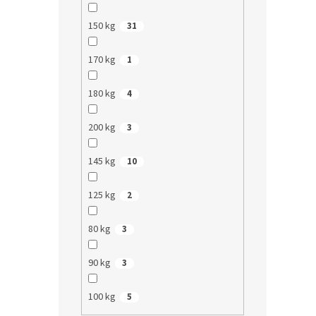
150 kg
31
170 kg
1
180 kg
4
200 kg
3
145 kg
10
125 kg
2
80 kg
3
90 kg
3
100 kg
5