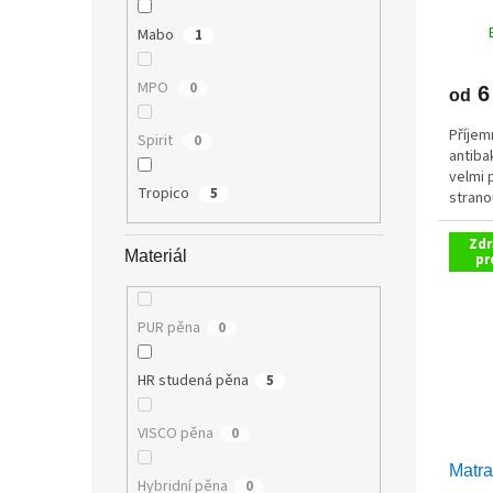
ů
Mabo
1
MPO
0
6
od
Příjem
Spirit
0
antiba
velmi 
Tropico
5
strano
vyrobe
pěny g
Zdr
Materiál
pr
PUR pěna
0
HR studená pěna
5
VISCO pěna
0
Matr
Hybridní pěna
0