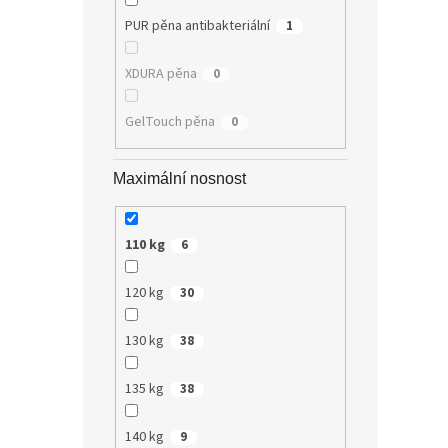
PUR pěna antibakteriální
1
XDURA pěna
0
GelTouch pěna
0
Maximální nosnost
110 kg
6
120 kg
30
130 kg
38
135 kg
38
140 kg
9