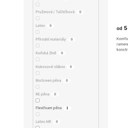
Pružinová / Taštičková
0
Latex
0
5
od
Komfor
Přírodní materiály
0
ramenn
konstr
Koňská žíně
0
Kokosové vlákno
0
BioGreen pěna
0
RE pěna
0
Flexifoam pěna
1
Latex AIR
0