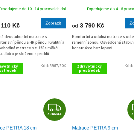
R
Expedujeme do 10 - 14 pracovních dní
Expedujeme do 4 - 6 praco
M
Zobrazit
Zo
 110 Kč
3 790 Kč
od
A
ná dvoutuhostní matrace s
Komfortní a odolná matrace s odle
kteriální pěnou a HR pěnou. Kvalitní a
ramenní zónou. Osvědčená stabiln
pohodlná matrace s tužší a měkčí
konstrukce bez lepení.
u. Jádro je složeno z profilů
ných z antibakteriální (červené)
ramáže...
Kód:
3967/80X
Kód:
avotnický
Zdravotnický
ostředek
prostředek
Z
ZDARMA
Z
D
ace PETRA 18 cm
Matrace PETRA 9 cm
A