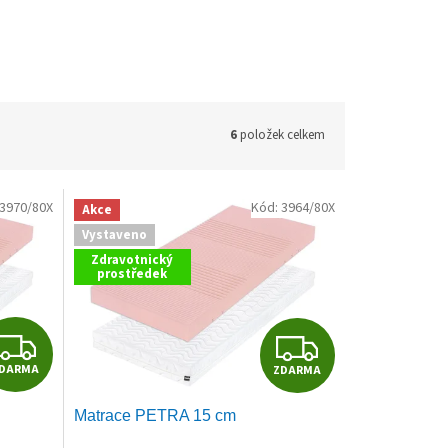
6
položek celkem
3970/80X
Kód:
3964/80X
Akce
Vystaveno
Zdravotnický
prostředek
Z
Z
DARMA
ZDARMA
D
D
Matrace PETRA 15 cm
A
A