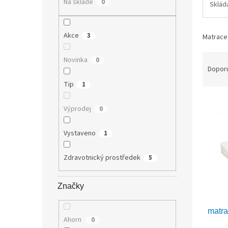
Na skladě
0
Sklád
n
e
l
Akce
3
Matrace
Ř
Novinka
0
a
Dopor
z
Tip
1
e
V
n
Výprodej
0
ý
í
p
p
Vystaveno
1
i
r
s
o
p
d
Zdravotnický prostředek
5
r
u
o
k
Značky
d
t
u
ů
matr
k
Ahorn
0
t