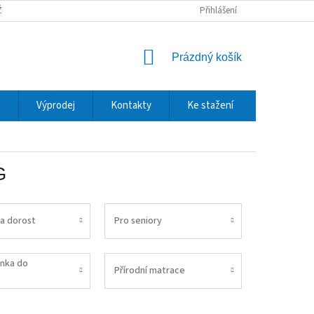
ŽBY A DOPRAVA
REKLAMACE A VRÁCENÍ ZBOŽÍ
Přihlášení
OCHRANA OSOBNÍCH
NÁKUPNÍ
Prázdný košík
KOŠÍK
m
Výprodej
Kontakty
Ke stažení
G
 a dorost
Pro seniory
inka do
Přírodní matrace