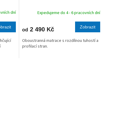
R
R
vních dní
Expedujeme do 4 - 6 pracovních dní
M
M
brazit
Zobrazit
2 490 Kč
od
A
A
hčující
Oboustranná matrace s rozdílnou tuhostí a
í
profilací stran.