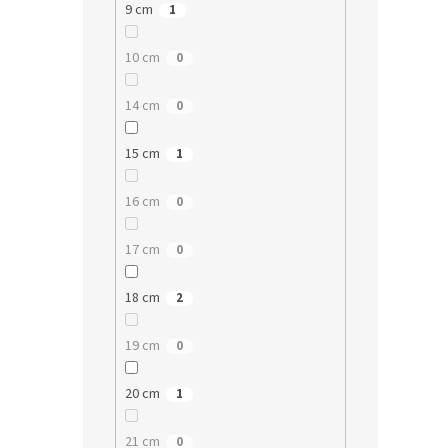
9 cm
1
10 cm
0
14 cm
0
15 cm
1
16 cm
0
17 cm
0
18 cm
2
19 cm
0
20 cm
1
21 cm
0