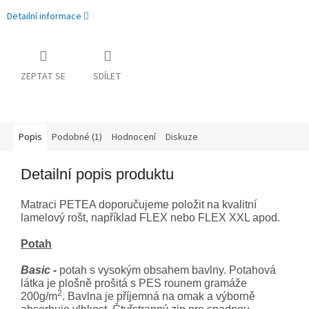
Detailní informace
ZEPTAT SE
SDÍLET
Popis
Podobné (1)
Hodnocení
Diskuze
Detailní popis produktu
Matraci PETEA doporučujeme položit na kvalitní
lamelový rošt, například FLEX nebo FLEX XXL apod.
Potah
Basic -
potah s vysokým obsahem bavlny. Potahová
látka je plošně prošitá s PES rounem gramáže
2
200g/m
. Bavlna je příjemná na omak a výborně