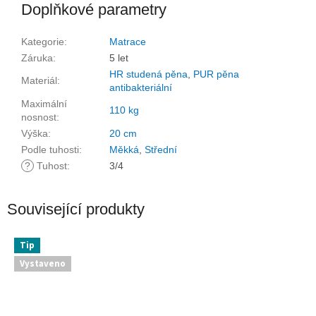
Doplňkové parametry
Kategorie
:
Matrace
Záruka
:
5 let
HR studená pěna
,
PUR pěna
Materiál
:
antibakteriální
Maximální
110 kg
nosnost
:
Výška
:
20 cm
Podle tuhosti
:
Měkká
,
Střední
?
Tuhost
:
3/4
Související produkty
Tip
Vystaveno