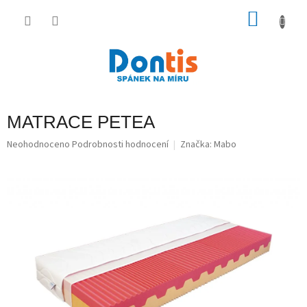
Přejít
na
NÁKU
obsah
KOŠÍK
MATRACE PETEA
Průměrné
Neohodnoceno
Podrobnosti hodnocení
Značka:
Mabo
hodnocení
produktu
je
0,0
z
5
hvězdiček.