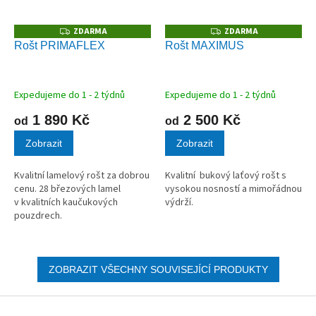
ZDARMA
ZDARMA
Z
Z
D
D
Rošt PRIMAFLEX
Rošt MAXIMUS
A
A
R
R
M
M
A
A
Expedujeme do 1 - 2 týdnů
Expedujeme do 1 - 2 týdnů
1 890 Kč
2 500 Kč
od
od
Zobrazit
Zobrazit
Kvalitní lamelový rošt za dobrou
Kvalitní bukový laťový rošt s
cenu. 28 březových lamel
vysokou nosností a mimořádnou
v kvalitních kaučukových
výdrží.
pouzdrech.
ZOBRAZIT VŠECHNY SOUVISEJÍCÍ PRODUKTY
Z