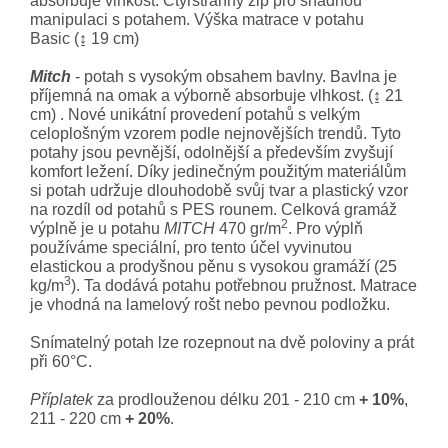
absorbuje vlhkost. Čtyřstranný zip pro snadnou
manipulaci s potahem. Výška matrace v potahu
Basic (↨ 19 cm)
Mitch
- potah s vysokým obsahem bavlny. Bavlna je
příjemná na omak a výborně absorbuje vlhkost. (↨ 21
cm) . Nové unikátní provedení potahů s velkým
celoplošným vzorem podle nejnovějších trendů. Tyto
potahy jsou pevnější, odolnější a především zvyšují
komfort ležení. Díky jedinečným použitým materiálům
si potah udržuje dlouhodobě svůj tvar a plastický vzor
na rozdíl od potahů s PES rounem. Celková gramáž
2
výplně je u potahu
MITCH
470 gr/m
. Pro výplň
používáme speciální, pro tento účel vyvinutou
elastickou a prodyšnou pěnu s vysokou gramáží (25
3
kg/m
). Ta dodává potahu potřebnou pružnost. Matrace
je vhodná na lamelový rošt nebo pevnou podložku.
Snímatelný potah lze rozepnout na dvě poloviny a prát
při 60°C.
Příplatek
za prodlouženou délku 201 - 210 cm
+ 10%
,
211 - 220 cm
+ 20%
.