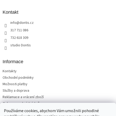
á
p
a
Kontakt
t
info
@
dontis.cz
í
317 711 086
732 618 309
studio Dontis
Informace
Kontakty
Obchodní podmínky
Možnosti platby
Služby a doprava
Reklamace a vrácení zboží
Ochrana osobních údajů
Používáme cookies, abychom Vám umožnili pohodlné