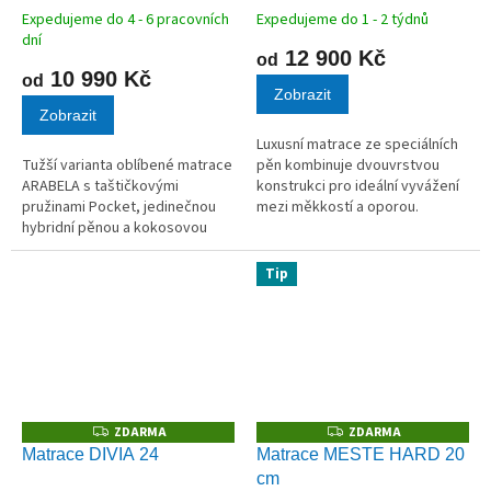
Expedujeme do 4 - 6 pracovních
Expedujeme do 1 - 2 týdnů
dní
12 900 Kč
od
10 990 Kč
od
Zobrazit
Zobrazit
Luxusní matrace ze speciálních
Tužší varianta oblíbené matrace
pěn kombinuje dvouvrstvou
ARABELA s taštičkovými
konstrukci pro ideální vyvážení
pružinami Pocket, jedinečnou
mezi měkkostí a oporou.
hybridní pěnou a kokosovou
Nosnost až 150 kg.
deskou na obou stranách.
Tip
ZDARMA
ZDARMA
Z
Z
D
D
Matrace DIVIA 24
Matrace MESTE HARD 20
A
A
cm
R
R