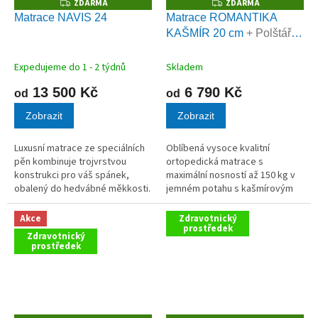
ZDARMA
ZDARMA
Z
Z
D
D
Matrace NAVIS 24
Matrace ROMANTIKA
A
A
KAŠMÍR 20 cm
+ Polštář
R
R
M
M
VISCO LENOŠEK zdarma
A
A
Expedujeme do 1 - 2 týdnů
Skladem
13 500 Kč
6 790 Kč
od
od
Zobrazit
Zobrazit
Luxusní matrace ze speciálních
Oblíbená vysoce kvalitní
pěn kombinuje trojvrstvou
ortopedická matrace s
konstrukci pro váš spánek,
maximální nosností až 150 kg v
obalený do hedvábné měkkosti.
jemném potahu s kašmírovým
Nosnost až 150 kg.
vláknem. AKCE polštář VISCO
LENOŠEK ZDARMA
Akce
Zdravotnický
prostředek
Zdravotnický
prostředek