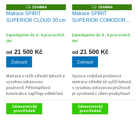
ZDARMA
ZDARMA
Z
Z
D
D
Matrace SPIRIT
Matrace SPIRIT
A
A
SUPERIOR CLOUD 30 cm
SUPERIOR COMODORE
R
R
M
M
30 cm
A
A
Expedujeme do 4 - 6 pracovních
Expedujeme do 4 - 6 pracovních
dní
dní
21 500 Kč
21 500 Kč
od
od
Zobrazit
Zobrazit
Matrace s nižší střední tuhostí a
Vysoce vzdušná pružinová
vysokou odrazovou
matrace střední až vyšší tuhosti
pružností. Pětistupňová
s vysokou odrazovou pružností
konstrukce zajišťuje odlehčení
je vyrobená s cílem poskytnout
těla a pohodlí bez ztráty
každému bodu na Vašem těle
podpory.
současně úlevu i podporu.
Zdravotnický
Zdravotnický
prostředek
prostředek