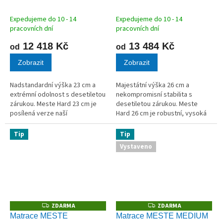
M
M
A
A
Expedujeme do 10 - 14
Expedujeme do 10 - 14
pracovních dní
pracovních dní
12 418 Kč
13 484 Kč
od
od
Zobrazit
Zobrazit
Nadstandardní výška 23 cm a
Majestátní výška 26 cm a
extrémní odolnost s desetiletou
nekompromisní stabilita s
zárukou. Meste Hard 23 cm je
desetiletou zárukou. Meste
posílená verze naší
Hard 26 cm je robustní, vysoká
nejoblíbenější matrace, určená
matrace navržená pro ty, kteří
pro ty, kteří hledají tuhé lůžko s
vyžadují tuhou oporu a
Tip
Tip
vyšším profilem. Jádro z...
maximální komfort při vstávání.
Vystaveno
Jádro z...
ZDARMA
ZDARMA
Z
Z
D
D
Matrace MESTE
Matrace MESTE MEDIUM
A
A