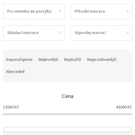
Pro miminka do postýlky
Přírodní matrace
Skládací matrace
Výprodej matrací
Ř
a
Doporučujeme
Nejlevnější
Nejdražší
Nejprodávanější
z
Abecedně
e
n
í
p
Cena
r
o
13580
Kč
43000
Kč
d
u
k
t