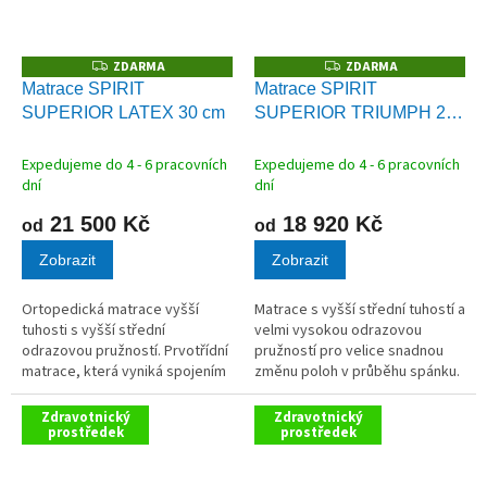
ZDARMA
ZDARMA
Z
Z
D
D
Matrace SPIRIT
Matrace SPIRIT
A
A
SUPERIOR LATEX 30 cm
SUPERIOR TRIUMPH 22
R
R
M
M
cm
A
A
Expedujeme do 4 - 6 pracovních
Expedujeme do 4 - 6 pracovních
dní
dní
21 500 Kč
18 920 Kč
od
od
Zobrazit
Zobrazit
Ortopedická matrace vyšší
Matrace s vyšší střední tuhostí a
tuhosti s vyšší střední
velmi vysokou odrazovou
odrazovou pružností. Prvotřídní
pružností pro velice snadnou
matrace, která vyniká spojením
změnu poloh v průběhu spánku.
pružnosti, paměťového efektu
Odlehčení celého těla a
a mimořádného komfortu.
vynikající eliminace tlaku.
Zdravotnický
Zdravotnický
prostředek
prostředek