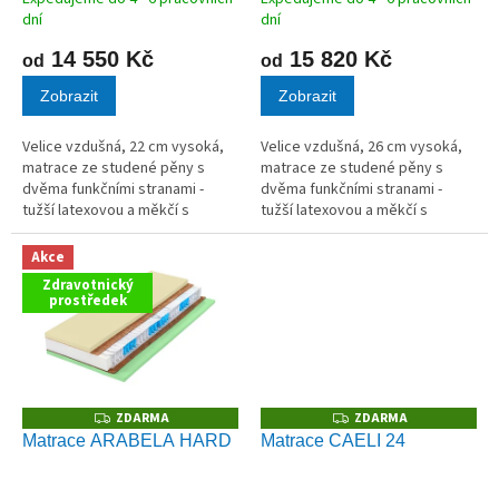
ů
dní
dní
14 550 Kč
15 820 Kč
od
od
Zobrazit
Zobrazit
Velice vzdušná, 22 cm vysoká,
Velice vzdušná, 26 cm vysoká,
matrace ze studené pěny s
matrace ze studené pěny s
dvěma funkčními stranami -
dvěma funkčními stranami -
tužší latexovou a měkčí s
tužší latexovou a měkčí s
paměťovou pěnou.
paměťovou pěnou.
Akce
Zdravotnický
prostředek
ZDARMA
ZDARMA
Z
Z
D
D
Matrace ARABELA HARD
Matrace CAELI 24
A
A
R
R
M
M
A
A