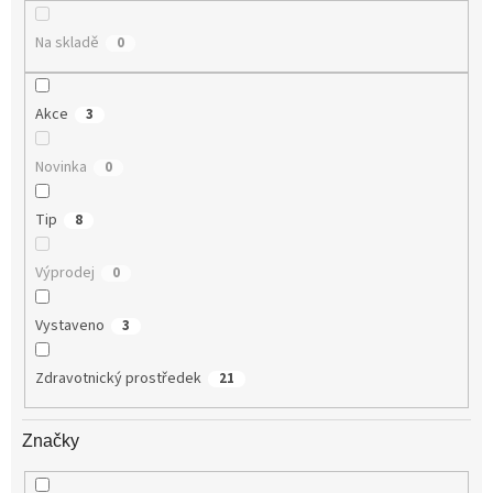
ů
Na skladě
0
Akce
3
Novinka
0
Tip
8
Výprodej
0
Vystaveno
3
Zdravotnický prostředek
21
Značky