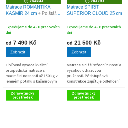
ZDARMA
ZDARMA
Z
Z
D
D
Matrace ROMANTIKA
Matrace SPIRIT
A
A
KAŠMÍR 24 cm
+ Polštář
SUPERIOR CLOUD 25 cm
R
R
M
M
VISCO LENOŠEK zdarma
A
A
Expedujeme do 4 - 6 pracovních
Expedujeme do 4 - 6 pracovních
dní
dní
7 490 Kč
21 500 Kč
od
od
Zobrazit
Zobrazit
Oblíbená vysoce kvalitní
Matrace s nižší střední tuhostí a
ortopedická matrace s
vysokou odrazovou
maximální nosností až 150 kg v
pružností. Pětistupňová
jemném potahu s kašmírovým
konstrukce zajišťuje odlehčení
vláknem. AKCE polštář VISCO
těla a pohodlí bez ztráty
LENOŠEK ZDARMA
podpory.
Zdravotnický
Zdravotnický
prostředek
prostředek