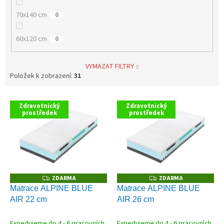
70x140 cm
0
60x120 cm
0
VYMAZAT FILTRY
Položek k zobrazení:
31
V
Zdravotnický
Zdravotnický
ý
prostředek
prostředek
p
i
s
p
r
o
ZDARMA
ZDARMA
Z
Z
D
D
d
Matrace ALPINE BLUE
Matrace ALPINE BLUE
A
A
u
AIR 22 cm
AIR 26 cm
R
R
M
M
k
A
A
t
Expedujeme do 4 - 6 pracovních
Expedujeme do 4 - 6 pracovních