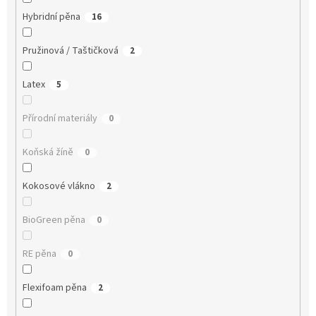
Hybridní pěna
16
Pružinová / Taštičková
2
Latex
5
Přírodní materiály
0
Koňská žíně
0
Kokosové vlákno
2
BioGreen pěna
0
RE pěna
0
Flexifoam pěna
2