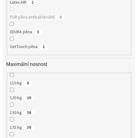
Latex AIR
2
PUR pěna antibakteriální
0
XDURA pěna
3
GelTouch pěna
2
Maximální nosnost
110 kg
6
120 kg
29
130 kg
36
135 kg
38