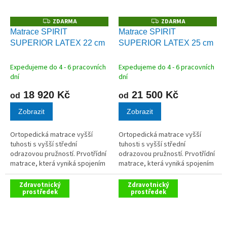
ZDARMA
ZDARMA
Z
Z
D
D
Matrace SPIRIT
Matrace SPIRIT
A
A
SUPERIOR LATEX 22 cm
SUPERIOR LATEX 25 cm
R
R
M
M
A
A
Expedujeme do 4 - 6 pracovních
Expedujeme do 4 - 6 pracovních
dní
dní
18 920 Kč
21 500 Kč
od
od
Zobrazit
Zobrazit
Ortopedická matrace vyšší
Ortopedická matrace vyšší
tuhosti s vyšší střední
tuhosti s vyšší střední
odrazovou pružností. Prvotřídní
odrazovou pružností. Prvotřídní
matrace, která vyniká spojením
matrace, která vyniká spojením
pružnosti, paměťového efektu
pružnosti, paměťového efektu
a mimořádného komfortu.
a mimořádného komfortu.
Zdravotnický
Zdravotnický
prostředek
prostředek