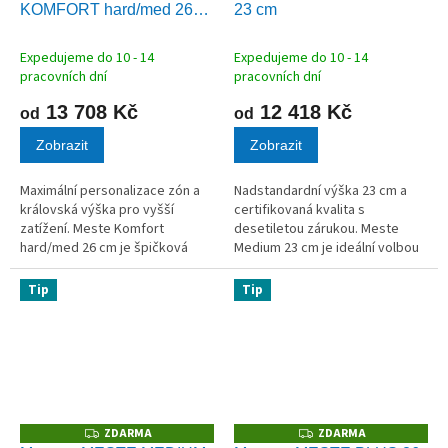
KOMFORT hard/med 26
23 cm
R
R
M
M
cm
A
A
Expedujeme do 10 - 14
Expedujeme do 10 - 14
pracovních dní
pracovních dní
13 708 Kč
12 418 Kč
od
od
Zobrazit
Zobrazit
Maximální personalizace zón a
Nadstandardní výška 23 cm a
královská výška pro vyšší
certifikovaná kvalita s
zatížení. Meste Komfort
desetiletou zárukou. Meste
hard/med 26 cm je špičková
Medium 23 cm je ideální volbou
matrace vybavená unikátním
pro ty, kteří hledají středně
jádrem s možností
tuhou matraci s vyšším profilem
Tip
Tip
individuálního nastavení zón.
pro snazší vstávání. Jádro z...
Pomocí vkládání nebo...
ZDARMA
ZDARMA
Z
Z
D
D