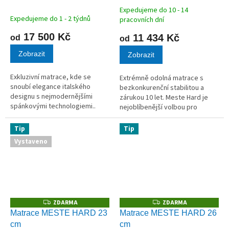
M
M
A
A
Expedujeme do 10 - 14
Průměrné
Expedujeme do 1 - 2 týdnů
pracovních dní
hodnocení
produktu
17 500 Kč
11 434 Kč
od
od
je
Zobrazit
4,5
Zobrazit
z
5
Exkluzivní matrace, kde se
Extrémně odolná matrace s
hvězdiček.
snoubí elegance italského
bezkonkurenční stabilitou a
designu s nejmodernějšími
zárukou 10 let. Meste Hard je
spánkovými technologiemi..
nejoblíbenější volbou pro
Nosnost až 160 kg.
milovníky tuhého lůžka a vysoké
kvality. Jádro z tmavě šedé
Tip
Tip
studené pěny o nadstandardní
Vystaveno
gramáži...
ZDARMA
ZDARMA
Z
Z
D
D
Matrace MESTE HARD 23
Matrace MESTE HARD 26
A
A
cm
cm
R
R