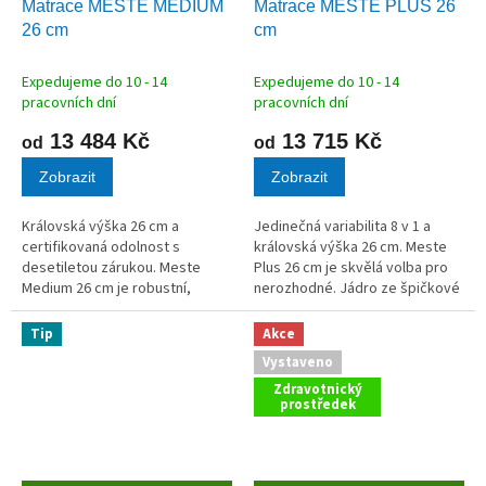
Matrace MESTE MEDIUM
Matrace MESTE PLUS 26
A
A
26 cm
cm
R
R
M
M
A
A
Expedujeme do 10 - 14
Expedujeme do 10 - 14
pracovních dní
pracovních dní
13 484 Kč
13 715 Kč
od
od
Zobrazit
Zobrazit
Královská výška 26 cm a
Jedinečná variabilita 8 v 1 a
certifikovaná odolnost s
královská výška 26 cm. Meste
desetiletou zárukou. Meste
Plus 26 cm je skvělá volba pro
Medium 26 cm je robustní,
nerozhodné. Jádro ze špičkové
vysoká matrace navržená pro
studené pěny (55 kg/m³) je
milovníky střední tuhosti, kteří
kombinováno se dvěma různými
Tip
Akce
nechtějí dělat kompromisy.
komfortními deskami, což...
Vystaveno
Jádro z...
Zdravotnický
prostředek