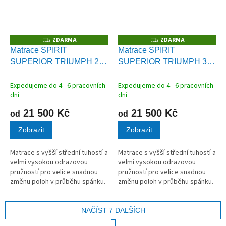
ZDARMA
ZDARMA
Z
Z
D
D
Matrace SPIRIT
Matrace SPIRIT
A
A
SUPERIOR TRIUMPH 25
SUPERIOR TRIUMPH 30
R
R
M
M
cm
cm
A
A
Expedujeme do 4 - 6 pracovních
Expedujeme do 4 - 6 pracovních
dní
dní
21 500 Kč
21 500 Kč
od
od
Zobrazit
Zobrazit
Matrace s vyšší střední tuhostí a
Matrace s vyšší střední tuhostí a
velmi vysokou odrazovou
velmi vysokou odrazovou
pružností pro velice snadnou
pružností pro velice snadnou
změnu poloh v průběhu spánku.
změnu poloh v průběhu spánku.
Odlehčení celého těla a
Odlehčení celého těla a
vynikající eliminace tlaku.
vynikající eliminace tlaku.
NAČÍST 7 DALŠÍCH
S