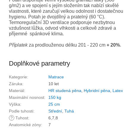
g/m2) a ve spojení s jejím složením tak nabízí skvělé
vlastnosti, které zaručují velkou odolnost i dostatečnou
hygienu. Potah je dvojdílný a pratelný (60 °C).
Termoregulační 3D ventilace podporuje nezbytnou
vzdušnost lůžka, odvod vlhkosti a celkově zdravé a
příjemné spánkové klima.
Příplatek
za prodlouženou délku 201 - 220 cm
+ 20%
.
Doplňkové parametry
Kategorie
:
Matrace
Záruka
:
10 let
Materiál
:
HR studená pěna
,
Hybridní pěna
,
Latex
Maximální nosnost
:
150 kg
Výška
:
25 cm
Podle tuhosti
:
Střední
,
Tuhá
?
Tuhost
:
6,7,8
Anatomické zóny
:
7