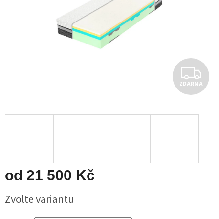
Z
ZDARMA
D
A
R
M
A
od
21 500 Kč
Měrná
Zvolte variantu
cena: