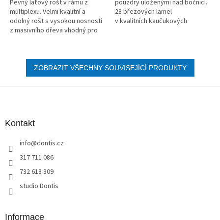
Pevný laťový rošt v rámu z
pouzdry uloženými nad bočnicí.
multiplexu. Velmi kvalitní a
28 březových lamel
odolný rošt s vysokou nosností
v kvalitních kaučukových
z masivního dřeva vhodný pro
pouzdrech.
všechny typy matrací.
ZOBRAZIT VŠECHNY SOUVISEJÍCÍ PRODUKTY
Z
á
p
a
Kontakt
t
info
@
dontis.cz
í
317 711 086
732 618 309
studio Dontis
Informace