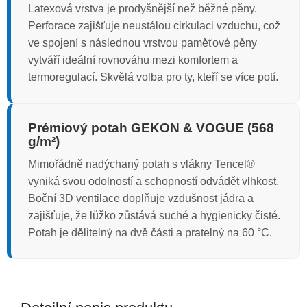
Latexová vrstva je prodyšnější než běžné pěny.
Perforace zajišťuje neustálou cirkulaci vzduchu, což
ve spojení s následnou vrstvou paměťové pěny
vytváří ideální rovnováhu mezi komfortem a
termoregulací. Skvělá volba pro ty, kteří se více potí.
Prémiový potah GEKON & VOGUE (568
g/m²)
Mimořádně nadýchaný potah s vlákny Tencel®
vyniká svou odolností a schopností odvádět vlhkost.
Boční 3D ventilace doplňuje vzdušnost jádra a
zajišťuje, že lůžko zůstává suché a hygienicky čisté.
Potah je dělitelný na dvě části a pratelný na 60 °C.