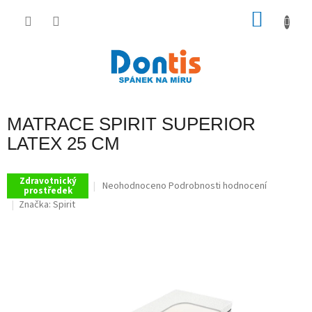
Přejít
na
NÁKU
obsah
KOŠÍK
MATRACE SPIRIT SUPERIOR
LATEX 25 CM
Zdravotnický
Průměrné
Neohodnoceno
Podrobnosti hodnocení
prostředek
hodnocení
Značka:
Spirit
produktu
je
0,0
z
5
hvězdiček.