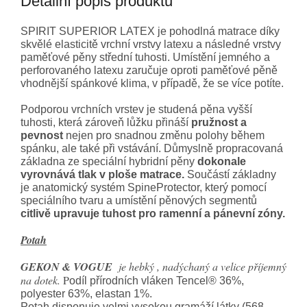
Detailní popis produktu
SPIRIT SUPERIOR LATEX je pohodlná matrace díky
skvělé elasticitě vrchní vrstvy latexu a následné vrstvy
paměťové pěny střední tuhosti. Umístění jemného a
perforovaného latexu zaručuje oproti paměťové pěně
vhodnější spánkové klima, v případě, že se více potíte.
Podporou vrchních vrstev je studená pěna vyšší
tuhosti, která zároveň lůžku přináší
pružnost a
pevnost
nejen pro snadnou změnu polohy během
spánku, ale také při vstávání. Důmyslně propracovaná
základna ze speciální hybridní pěny
dokonale
vyrovnává tlak v ploše matrace.
Součástí základny
je anatomický systém SpineProtector, který pomocí
speciálního tvaru a umístění pěnových segmentů
citlivě upravuje tuhost pro ramenní a pánevní zóny.
Potah
GEKON & VOGUE
je hebký , nadýchaný a velice příjemný
na dotek.
P
odíl přírodních vláken Tencel® 36%,
polyester 63%, elastan 1%.
Potah disponuje velmi vysokou gramáží látky (568