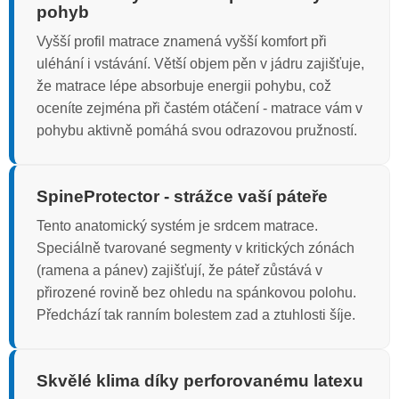
pohyb
Vyšší profil matrace znamená vyšší komfort při
uléhání i vstávání. Větší objem pěn v jádru zajišťuje,
že matrace lépe absorbuje energii pohybu, což
oceníte zejména při častém otáčení - matrace vám v
pohybu aktivně pomáhá svou odrazovou pružností.
SpineProtector - strážce vaší páteře
Tento anatomický systém je srdcem matrace.
Speciálně tvarované segmenty v kritických zónách
(ramena a pánev) zajišťují, že páteř zůstává v
přirozené rovině bez ohledu na spánkovou polohu.
Předchází tak ranním bolestem zad a ztuhlosti šíje.
Skvělé klima díky perforovanému latexu