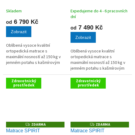
M
M
VISCO LENOŠEK zdarma
VISCO LENOŠEK zdarma
A
A
Skladem
Expedujeme do 4 - 6 pracovních
dní
6 790 Kč
od
7 490 Kč
od
Zobrazit
Zobrazit
Oblíbená vysoce kvalitní
ortopedická matrace s
Oblíbená vysoce kvalitní
maximální nosností až 150 kg v
ortopedická matrace s
jemném potahu s kašmírovým
maximální nosností až 150 kg v
vláknem. AKCE polštář VISCO
jemném potahu s kašmírovým
LENOŠEK ZDARMA
vláknem. AKCE polštář VISCO
LENOŠEK ZDARMA
Zdravotnický
Zdravotnický
prostředek
prostředek
ZDARMA
ZDARMA
Z
Z
D
D
Matrace SPIRIT
Matrace SPIRIT
A
A