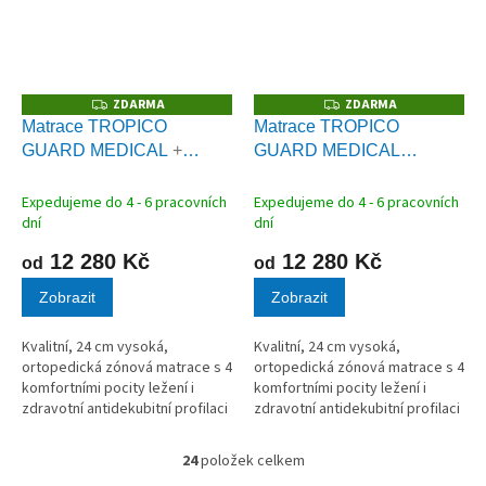
ZDARMA
ZDARMA
Z
Z
D
D
Matrace TROPICO
Matrace TROPICO
A
A
GUARD MEDICAL
+
GUARD MEDICAL
R
R
M
M
Polštář Antibacterial Gel
HEAVEN
+ Polštář
A
A
zdarma
Antibacterial Gel zdarma
Expedujeme do 4 - 6 pracovních
Expedujeme do 4 - 6 pracovních
dní
dní
12 280 Kč
12 280 Kč
od
od
Zobrazit
Zobrazit
Kvalitní, 24 cm vysoká,
Kvalitní, 24 cm vysoká,
ortopedická zónová matrace s 4
ortopedická zónová matrace s 4
komfortními pocity ležení i
komfortními pocity ležení i
zdravotní antidekubitní profilaci
zdravotní antidekubitní profilaci
na obou stranách. AKCE polštář
na obou stranách. Měkčí,
Antibacterial Gel ZDARMA
pružnější matrace pro milovníky
24
položek celkem
O
měkčího ležení. AKCE polštář...