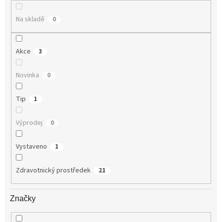
ů
Na skladě
0
Akce
3
Novinka
0
Tip
1
Výprodej
0
Vystaveno
1
Zdravotnický prostředek
21
Značky