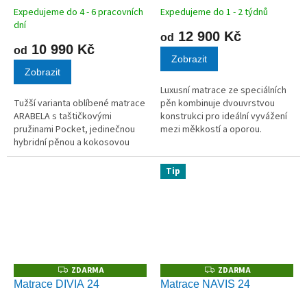
Expedujeme do 4 - 6 pracovních
Expedujeme do 1 - 2 týdnů
dní
12 900 Kč
od
10 990 Kč
od
Zobrazit
Zobrazit
Luxusní matrace ze speciálních
Tužší varianta oblíbené matrace
pěn kombinuje dvouvrstvou
ARABELA s taštičkovými
konstrukci pro ideální vyvážení
pružinami Pocket, jedinečnou
mezi měkkostí a oporou.
hybridní pěnou a kokosovou
Nosnost až 150 kg.
deskou na obou stranách.
Tip
ZDARMA
ZDARMA
Z
Z
D
D
Matrace DIVIA 24
Matrace NAVIS 24
A
A
R
R