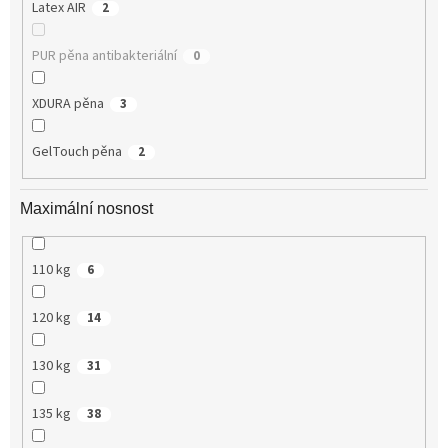
Latex AIR
2
PUR pěna antibakteriální
0
XDURA pěna
3
GelTouch pěna
2
Maximální nosnost
110 kg
6
120 kg
14
130 kg
31
135 kg
38