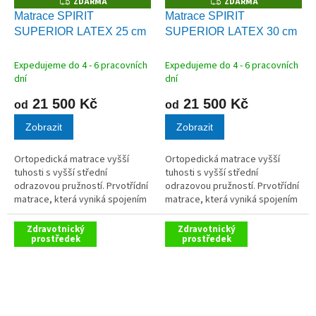
ZDARMA
ZDARMA
Z
Z
D
D
Matrace SPIRIT
Matrace SPIRIT
A
A
SUPERIOR LATEX 25 cm
SUPERIOR LATEX 30 cm
R
R
M
M
A
A
Expedujeme do 4 - 6 pracovních
Expedujeme do 4 - 6 pracovních
dní
dní
21 500 Kč
21 500 Kč
od
od
Zobrazit
Zobrazit
Ortopedická matrace vyšší
Ortopedická matrace vyšší
tuhosti s vyšší střední
tuhosti s vyšší střední
odrazovou pružností. Prvotřídní
odrazovou pružností. Prvotřídní
matrace, která vyniká spojením
matrace, která vyniká spojením
pružnosti, paměťového efektu
pružnosti, paměťového efektu
a mimořádného komfortu.
a mimořádného komfortu.
Zdravotnický
Zdravotnický
prostředek
prostředek