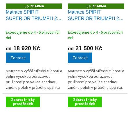
ZDARMA
ZDARMA
Z
Z
D
D
Matrace SPIRIT
Matrace SPIRIT
A
A
SUPERIOR TRIUMPH 22
SUPERIOR TRIUMPH 25
R
R
M
M
cm
cm
A
A
Expedujeme do 4 - 6 pracovních
Expedujeme do 4 - 6 pracovních
dní
dní
18 920 Kč
21 500 Kč
od
od
Zobrazit
Zobrazit
Matrace s vyšší střední tuhostí a
Matrace s vyšší střední tuhostí a
velmi vysokou odrazovou
velmi vysokou odrazovou
pružností pro velice snadnou
pružností pro velice snadnou
změnu poloh v průběhu spánku.
změnu poloh v průběhu spánku.
Odlehčení celého těla a
Odlehčení celého těla a
vynikající eliminace tlaku.
vynikající eliminace tlaku.
Zdravotnický
Zdravotnický
prostředek
prostředek