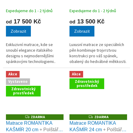
M
M
A
A
Expedujeme do 1 - 2 týdnů
Expedujeme do 1 - 2 týdnů
17 500 Kč
13 500 Kč
od
od
Zobrazit
Zobrazit
Exkluzivní matrace, kde se
Luxusní matrace ze speciálních
snoubí elegance italského
pěn kombinuje trojvrstvou
designu s nejmodernějšími
konstrukci pro váš spánek,
spánkovými technologiemi..
obalený do hedvábné měkkosti.
Nosnost až 160 kg.
Nosnost až 150 kg.
Akce
Akce
Vystaveno
Zdravotnický
prostředek
Zdravotnický
prostředek
ZDARMA
ZDARMA
Z
Z
D
D
Matrace ROMANTIKA
Matrace ROMANTIKA
A
A
KAŠMÍR 20 cm
+ Polštář
KAŠMÍR 24 cm
+ Polštář
R
R