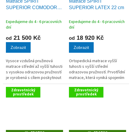
Matrace SPIRIT
Matrace SPIRIT
A
A
SUPERIOR COMODORE
SUPERIOR LATEX 22 cm
R
R
M
M
30 cm
A
A
Expedujeme do 4 - 6 pracovních
Expedujeme do 4 - 6 pracovních
dní
dní
21 500 Kč
18 920 Kč
od
od
Zobrazit
Zobrazit
Vysoce vzdušná pružinová
Ortopedická matrace vyšší
matrace střední až vyšší tuhosti
tuhosti s vyšší střední
s vysokou odrazovou pružností
odrazovou pružností. Prvotřídní
je vyrobená s cílem poskytnout
matrace, která vyniká spojením
každému bodu na Vašem těle
pružnosti, paměťového efektu
současně úlevu i podporu.
a mimořádného komfortu.
Zdravotnický
Zdravotnický
prostředek
prostředek