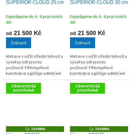
SUPERIOR CLOUD 25 cm
SUPERIOR CLOUD 30 cm
R
R
M
M
A
A
Expedujeme do 4 - 6 pracovních
Expedujeme do 4 - 6 pracovních
dní
dní
21 500 Kč
21 500 Kč
od
od
Zobrazit
Zobrazit
Matrace s nižší střední tuhostí a
Matrace s nižší střední tuhostí a
vysokou odrazovou
vysokou odrazovou
pružností. Pětistupňová
pružností. Pětistupňová
konstrukce zajišťuje odlehčení
konstrukce zajišťuje odlehčení
těla a pohodlí bez ztráty
těla a pohodlí bez ztráty
podpory.
podpory.
Zdravotnický
Zdravotnický
prostředek
prostředek
ZDARMA
ZDARMA
Z
Z
D
D