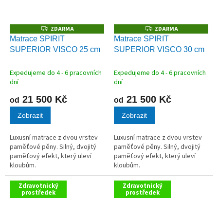
ZDARMA
ZDARMA
Z
Z
D
D
Matrace SPIRIT
Matrace SPIRIT
A
A
SUPERIOR VISCO 25 cm
SUPERIOR VISCO 30 cm
R
R
M
M
A
A
Expedujeme do 4 - 6 pracovních
Expedujeme do 4 - 6 pracovních
dní
dní
21 500 Kč
21 500 Kč
od
od
Zobrazit
Zobrazit
Luxusní matrace z dvou vrstev
Luxusní matrace z dvou vrstev
paměťové pěny. Silný, dvojitý
paměťové pěny. Silný, dvojitý
paměťový efekt, který uleví
paměťový efekt, který uleví
kloubům.
kloubům.
Zdravotnický
Zdravotnický
prostředek
prostředek