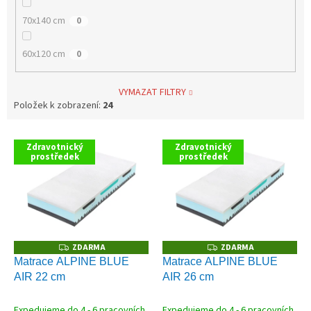
70x140 cm
0
60x120 cm
0
VYMAZAT FILTRY
Položek k zobrazení:
24
V
Zdravotnický
Zdravotnický
ý
prostředek
prostředek
p
i
s
p
r
o
ZDARMA
ZDARMA
Z
Z
D
D
d
Matrace ALPINE BLUE
Matrace ALPINE BLUE
A
A
u
AIR 22 cm
AIR 26 cm
R
R
M
M
k
A
A
t
Expedujeme do 4 - 6 pracovních
Expedujeme do 4 - 6 pracovních