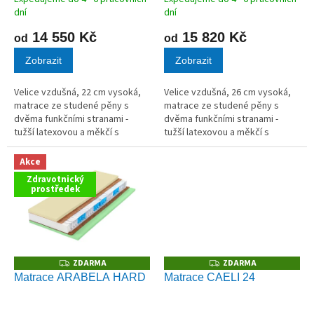
ů
dní
dní
14 550 Kč
15 820 Kč
od
od
Zobrazit
Zobrazit
Velice vzdušná, 22 cm vysoká,
Velice vzdušná, 26 cm vysoká,
matrace ze studené pěny s
matrace ze studené pěny s
dvěma funkčními stranami -
dvěma funkčními stranami -
tužší latexovou a měkčí s
tužší latexovou a měkčí s
paměťovou pěnou.
paměťovou pěnou.
Akce
Zdravotnický
prostředek
ZDARMA
ZDARMA
Z
Z
D
D
Matrace ARABELA HARD
Matrace CAELI 24
A
A
R
R
M
M
A
A