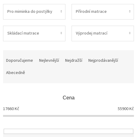
Pro miminka do postýlky
Přírodní matrace
Skládací matrace
Výprodej matrací
Ř
a
Doporučujeme
Nejlevnější
Nejdražší
Nejprodávanější
z
Abecedně
e
n
í
p
Cena
r
o
17660
Kč
55900
Kč
d
u
k
t