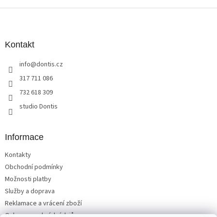
v
l
Z
á
á
d
p
a
a
Kontakt
c
t
í
info
@
dontis.cz
í
p
r
317 711 086
v
732 618 309
k
y
studio Dontis
v
ý
p
Informace
i
s
Kontakty
u
Obchodní podmínky
Možnosti platby
Služby a doprava
Reklamace a vrácení zboží
Ochrana osobních údajů