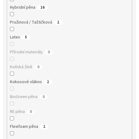
Hybridní pěna
16
Pružinová / Taštičková
2
Latex
5
Přírodní materiály
0
Koňská žíně
0
Kokosové vlákno
2
BioGreen pěna
0
RE pěna
0
Flexifoam pěna
2