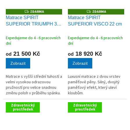
ZDARMA
ZDARMA
Z
Z
D
D
Matrace SPIRIT
Matrace SPIRIT
A
A
SUPERIOR TRIUMPH 30
SUPERIOR VISCO 22 cm
R
R
M
M
cm
A
A
Expedujeme do 4 - 6 pracovních
Expedujeme do 4 - 6 pracovních
dní
dní
21 500 Kč
18 920 Kč
od
od
Zobrazit
Zobrazit
Matrace s vyšší střední tuhostí a
Luxusní matrace z dvou vrstev
velmi vysokou odrazovou
paměťové pěny. Silný, dvojitý
pružností pro velice snadnou
paměťový efekt, který uleví
změnu poloh v průběhu spánku.
kloubům.
Odlehčení celého těla a
vynikající eliminace tlaku.
Zdravotnický
Zdravotnický
prostředek
prostředek