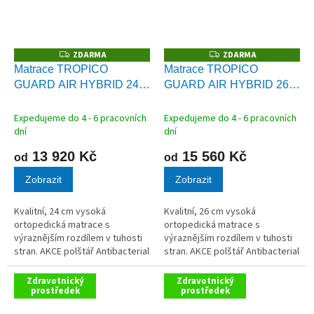
ZDARMA
ZDARMA
Z
Z
D
D
Matrace TROPICO
Matrace TROPICO
A
A
GUARD AIR HYBRID 24
GUARD AIR HYBRID 26
R
R
M
M
cm
+ Polštář Antibacterial
cm
+ Polštář Antibacterial
A
A
Gel zdarma
Gel zdarma
Expedujeme do 4 - 6 pracovních
Expedujeme do 4 - 6 pracovních
dní
dní
13 920 Kč
15 560 Kč
od
od
Zobrazit
Zobrazit
Kvalitní, 24 cm vysoká
Kvalitní, 26 cm vysoká
ortopedická matrace s
ortopedická matrace s
výraznějším rozdílem v tuhosti
výraznějším rozdílem v tuhosti
stran. AKCE polštář Antibacterial
stran. AKCE polštář Antibacterial
Gel ZDARMA
Gel ZDARMA
Zdravotnický
Zdravotnický
prostředek
prostředek