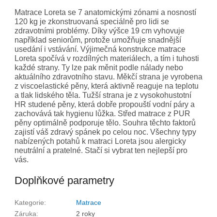
Matrace Loreta se 7 anatomickými zónami a nosností
120 kg je zkonstruovaná speciálně pro lidi se
zdravotními problémy. Díky výšce 19 cm vyhovuje
například seniorům, protože umožňuje snadnější
usedání i vstávání. Výjimečná konstrukce matrace
Loreta spočívá v rozdílných materiálech, a tím i tuhosti
každé strany. Ty lze pak měnit podle nálady nebo
aktuálního zdravotního stavu. Měkčí strana je vyrobena
z viscoelastické pěny, která aktivně reaguje na teplotu
a tlak lidského těla. Tužší strana je z vysokohustotní
HR studené pěny, která dobře propouští vodní páry a
zachovává tak hygienu lůžka. Střed matrace z PUR
pěny optimálně podporuje tělo. Souhra těchto faktorů
zajistí váš zdravý spánek po celou noc. Všechny typy
nabízených potahů k matraci Loreta jsou alergicky
neutrální a pratelné. Stačí si vybrat ten nejlepší pro
vás.
Doplňkové parametry
Kategorie
:
Matrace
Záruka
:
2 roky