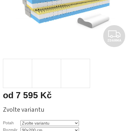
Z
ZDARMA
D
A
R
M
A
od
7 595 Kč
Měrná
Zvolte variantu
cena:
Potah
Rozměr