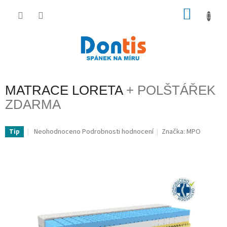
Přejít
na
NÁKU
obsah
KOŠÍK
MATRACE LORETA
+ POLŠTÁŘEK
ZDARMA
Průměrné
Neohodnoceno
Podrobnosti hodnocení
Značka:
MPO
Tip
hodnocení
produktu
je
0,0
z
5
hvězdiček.