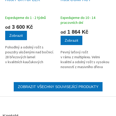
A
A
R
R
M
M
A
A
Expedujeme do 1 - 2 týdnů
Expedujeme do 10 - 14
pracovních dní
3 600 Kč
od
1 864 Kč
od
Zobrazit
Zobrazit
Pohodlný a odolný rošt s
pouzdry uloženými nad bočnicí.
Pevný laťový rošt
28 březových lamel
v rámu z multiplexu. Velmi
v kvalitních kaučukových
kvalitní a odolný rošt s vysokou
pouzdrech.
nosností z masivního dřeva
vhodný pro všechny typy
matrací.
ZOBRAZIT VŠECHNY SOUVISEJÍCÍ PRODUKTY
Z
á
p