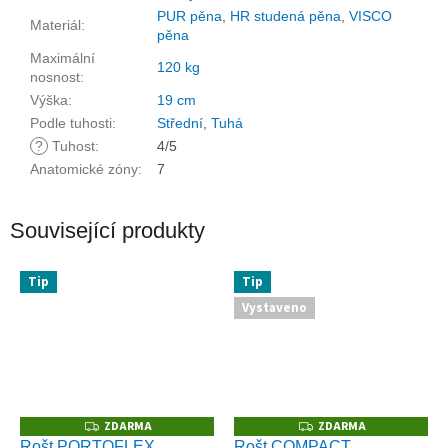
PUR pěna
,
HR studená pěna
,
VISCO
Materiál
:
pěna
Maximální
120 kg
nosnost
:
Výška
:
19 cm
Podle tuhosti
:
Střední
,
Tuhá
?
Tuhost
:
4/5
Anatomické zóny
:
7
Související produkty
Tip
Tip
Vystaveno
ZDARMA
ZDARMA
Z
Z
D
D
Rošt PORTOFLEX
Rošt COMPACT