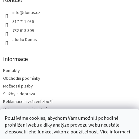
a
Kontakt
t
info
@
dontis.cz
í
317 711 086
732 618 309
studio Dontis
Informace
Kontakty
Obchodní podmínky
Možnosti platby
Služby a doprava
Reklamace a vrácení zboží
Ochrana osobních údajů
Používáme cookies, abychom Vám umožnili pohodlné
prohlížení webu a díky analýze provozu webu neustále
zlepšovali jeho funkce, výkon a použitelnost.
Více informací