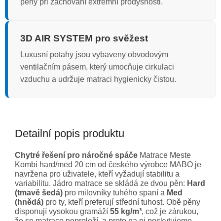
pěny při zachování extrémní prodyšnosti.
3D AIR SYSTEM pro svěžest
Luxusní potahy jsou vybaveny obvodovým
ventilačním pásem, který umocňuje cirkulaci
vzduchu a udržuje matraci hygienicky čistou.
Detailní popis produktu
Chytré řešení pro náročné spáče
Matrace Meste
Kombi hard/med 20 cm od českého výrobce MABO je
navržena pro uživatele, kteří vyžadují stabilitu a
variabilitu. Jádro matrace se skládá ze dvou pěn:
Hard
(tmavě šedá)
pro milovníky tuhého spaní a
Med
(hnědá)
pro ty, kteří preferují střední tuhost. Obě pěny
disponují vysokou gramáží
55 kg/m³
, což je zárukou,
že se matrace neproleží, a proto na ni poskytujeme