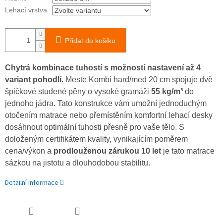
Lehací vrstva
Přidat do košíku
Chytrá kombinace tuhostí s možností nastavení až 4
variant pohodlí.
Meste Kombi hard/med 20 cm spojuje dvě
špičkové studené pěny o vysoké gramáži
55 kg/m³
do
jednoho jádra. Tato konstrukce vám umožní jednoduchým
otočením matrace nebo přemístěním komfortní lehací desky
dosáhnout optimální tuhosti přesně pro vaše tělo. S
doloženým certifikátem kvality, vynikajícím poměrem
cena/výkon a
prodlouženou zárukou 10 let
je tato matrace
sázkou na jistotu a dlouhodobou stabilitu.
Detailní informace