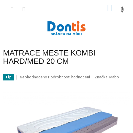
Přejít
na
NÁKU
obsah
KOŠÍK
MATRACE MESTE KOMBI
HARD/MED 20 CM
Průměrné
Neohodnoceno
Podrobnosti hodnocení
Značka:
Mabo
Tip
hodnocení
produktu
je
0,0
z
5
hvězdiček.