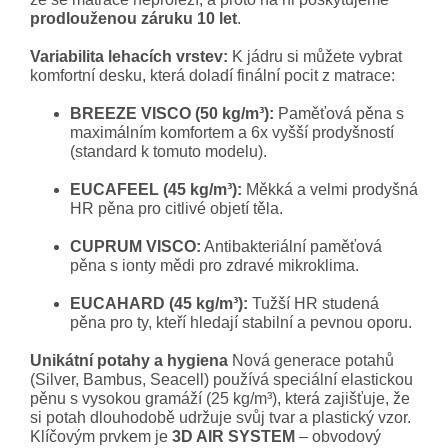
prodlouženou záruku 10 let
.
Variabilita lehacích vrstev:
K jádru si můžete vybrat
komfortní desku, která doladí finální pocit z matrace:
BREEZE VISCO (50 kg/m³):
Paměťová pěna s
maximálním komfortem a 6x vyšší prodyšností
(standard k tomuto modelu).
EUCAFEEL (45 kg/m³):
Měkká a velmi prodyšná
HR pěna pro citlivé objetí těla.
CUPRUM VISCO:
Antibakteriální paměťová
pěna s ionty mědi pro zdravé mikroklima.
EUCAHARD (45 kg/m³):
Tužší HR studená
pěna pro ty, kteří hledají stabilní a pevnou oporu.
Unikátní potahy a hygiena
Nová generace potahů
(Silver, Bambus, Seacell) používá speciální elastickou
pěnu s vysokou gramáží (25 kg/m³), která zajišťuje, že
si potah dlouhodobě udržuje svůj tvar a plastický vzor.
Klíčovým prvkem je
3D AIR SYSTEM
– obvodový