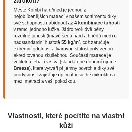
zárukou?
Meste Kombi hard/med je jednou z
nejoblíbenějších matrací v našem sortimentu díky
své schopnosti nabídnout až
4 kombinace tuhosti
v rámci jednoho lůžka. Jádro tvoří dvě pěny
rozdílné tuhosti (tmavě šedá hard a hnědá med) o
nadstandardní hustotě
55 kg/m³
, což zaručuje
extrémní odolnost a tvarovou stálost potvrzenou
akreditovanou zkušebnou. Součástí matrace je
volitelná lehací vrstva (standardně doporučujeme
Breeze
), která vytváří příjemný povrch a díky své
prodyšnosti zajišťuje optimální suché mikroklima
mezi matrací a vaší pokožkou.
Vlastnosti, které pocítíte na vlastní
kůži