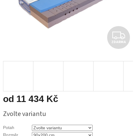
Z
ZDARMA
D
A
R
M
A
od
11 434 Kč
Měrná
Zvolte variantu
cena:
Potah
Rozměr