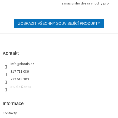
z masivního dřeva vhodný pro
všechny typy matrací.
ZOBRAZIT VŠECHNY SOUVISEJÍCÍ PRODUKTY
Z
á
p
a
Kontakt
t
info
@
dontis.cz
í
317 711 086
732 618 309
studio Dontis
Informace
Kontakty