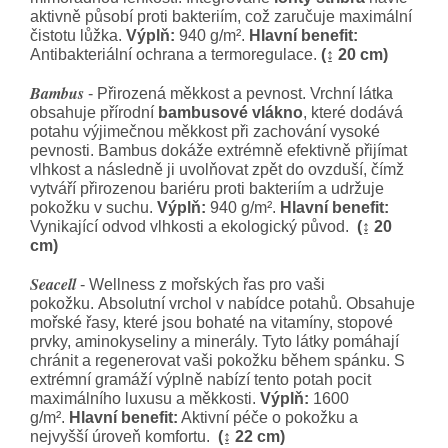
aktivně působí proti bakteriím, což zaručuje maximální
čistotu lůžka.
Výplň:
940 g/m².
Hlavní benefit:
Antibakteriální ochrana a termoregulace.
(↨ 20 cm)
Bambus
- Přirozená měkkost a pevnost. Vrchní látka
obsahuje přírodní
bambusové vlákno
, které dodává
potahu výjimečnou měkkost při zachování vysoké
pevnosti. Bambus dokáže extrémně efektivně přijímat
vlhkost a následně ji uvolňovat zpět do ovzduší, čímž
vytváří přirozenou bariéru proti bakteriím a udržuje
pokožku v suchu.
Výplň:
940 g/m².
Hlavní benefit:
Vynikající odvod vlhkosti a ekologický původ.
(↨ 20
cm)
Seacell
- Wellness z mořských řas pro vaši
pokožku.
Absolutní vrchol v nabídce potahů. Obsahuje
mořské řasy, které jsou bohaté na vitamíny, stopové
prvky, aminokyseliny a minerály. Tyto látky pomáhají
chránit a regenerovat vaši pokožku během spánku. S
extrémní gramáží výplně nabízí tento potah pocit
maximálního luxusu a měkkosti.
Výplň:
1600
g/m².
Hlavní benefit:
Aktivní péče o pokožku a
nejvyšší úroveň komfortu.
(↨ 22 cm)