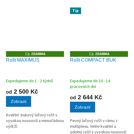
Tip
ZDARMA
ZDARMA
Z
Z
D
D
Rošt MAXIMUS
Rošt COMPACT BUK
A
A
R
R
M
M
A
A
Expedujeme do 1 - 2 týdnů
Expedujeme do 10 - 14
pracovních dní
2 500 Kč
od
2 644 Kč
od
Zobrazit
Zobrazit
Kvalitní bukový laťový rošt s
vysokou nosností a mimořádnou
Pevný laťový rošt v rámu z
výdrží.
multiplexu. Velmi kvalitní a
odolný rošt s vysokou nosností