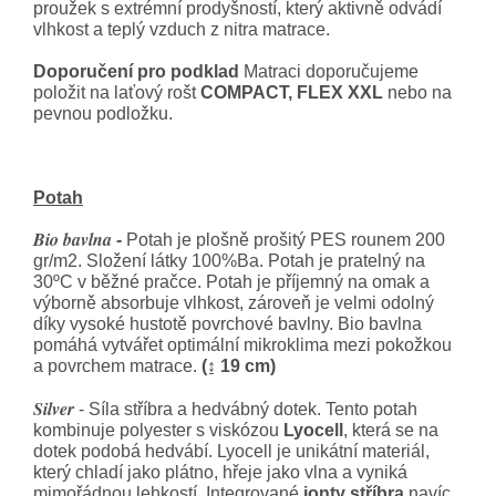
proužek s extrémní prodyšností, který aktivně odvádí
vlhkost a teplý vzduch z nitra matrace.
Doporučení pro podklad
Matraci doporučujeme
položit na laťový rošt
COMPACT, FLEX XXL
nebo na
pevnou podložku.
Potah
Bio bavlna
-
Potah je plošně prošitý PES rounem 200
gr/m2. Složení látky 100%Ba. Potah je pratelný na
30ºC v běžné pračce. Potah je příjemný na omak a
výborně absorbuje vlhkost, zároveň je velmi odolný
díky vysoké hustotě povrchové bavlny. Bio bavlna
pomáhá vytvářet optimální mikroklima mezi pokožkou
a povrchem matrace.
(↨ 19 cm)
Silver
- Síla stříbra a hedvábný dotek. Tento potah
kombinuje polyester s viskózou
Lyocell
, která se na
dotek podobá hedvábí. Lyocell je unikátní materiál,
který chladí jako plátno, hřeje jako vlna a vyniká
mimořádnou lehkostí. Integrované
ionty stříbra
navíc