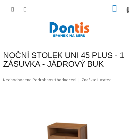
Přejít
na
NÁKU
obsah
KOŠÍK
NOČNÍ STOLEK UNI 45 PLUS - 1
ZÁSUVKA - JÁDROVÝ BUK
Průměrné
Neohodnoceno
Podrobnosti hodnocení
Značka:
Lucatec
hodnocení
produktu
je
0,0
z
5
hvězdiček.