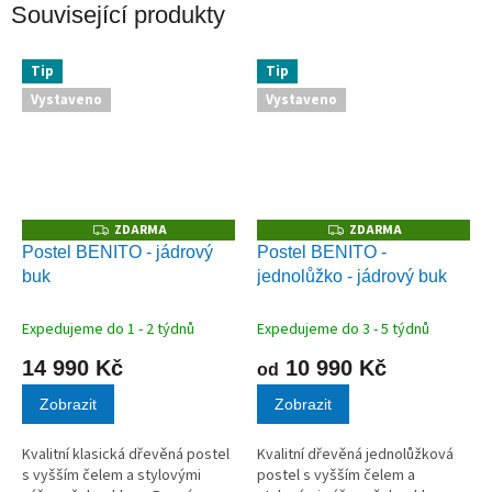
Související produkty
Tip
Tip
Vystaveno
Vystaveno
ZDARMA
ZDARMA
Z
Z
D
D
Postel BENITO - jádrový
Postel BENITO -
A
A
buk
jednolůžko - jádrový buk
R
R
M
M
A
A
Expedujeme do 1 - 2 týdnů
Expedujeme do 3 - 5 týdnů
14 990 Kč
10 990 Kč
od
Zobrazit
Zobrazit
Kvalitní klasická dřevěná postel
Kvalitní dřevěná jednolůžková
s vyšším čelem a stylovými
postel s vyšším čelem a