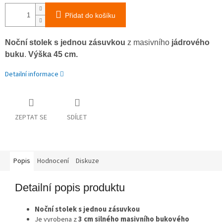
Přidat do košíku
Noční stolek s jednou zásuvkou
z masivního
jádrového
buku
.
Výška 45 cm.
Detailní informace
ZEPTAT SE
SDÍLET
Popis
Hodnocení
Diskuze
Detailní popis produktu
Noční stolek s jednou zásuvkou
Je vyrobena z
3 cm silného
masivního bukového