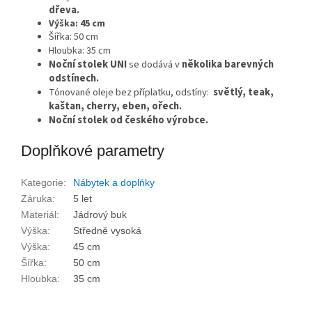
dřeva.
Výška: 45 cm
Šířka: 50 cm
Hloubka: 35 cm
Noční stolek UNI
se dodává v
několika barevných
odstínech.
Tónované oleje bez příplatku, odstíny:
světlý, teak,
kaštan, cherry, eben, ořech.
Noční stolek od českého výrobce.
Doplňkové parametry
Kategorie
:
Nábytek a doplňky
Záruka
:
5 let
Materiál
:
Jádrový buk
Výška
:
Středně vysoká
Výška
:
45 cm
Šířka
:
50 cm
Hloubka
:
35 cm