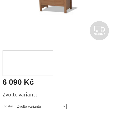
Z
ZDARMA
D
A
R
M
A
6 090 Kč
Měrná
Zvolte variantu
cena:
Odstín