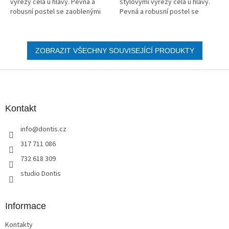
výřezy čela u hlavy. Pevná a
stylovými výřezy čela u hlavy.
robusní postel se zaoblenými
Pevná a robusní postel se
rohy působí vzdušně a
zaoblenými rohy působí
elegantně.
vzdušně a elegantně.
ZOBRAZIT VŠECHNY SOUVISEJÍCÍ PRODUKTY
Z
á
p
a
Kontakt
t
info
@
dontis.cz
í
317 711 086
732 618 309
studio Dontis
Informace
Kontakty