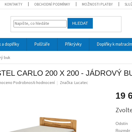
KONTAKTY
OBCHODNÍ PODMÍNKY
MOŽNOSTI PLATBY
SLU
HLEDAT
 a doplňky
Polštáře
Přikrývky
Doplňky k matrací
vý buk
TEL CARLO 200 X 200 - JÁDROVÝ B
né
noceno
Podrobnosti hodnocení
Značka:
Lucatec
ní
u
19 
Měrná
Zvolt
cena:
ek.
Odstín
Rozměr