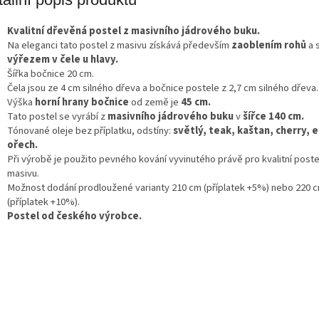
A
Kvalitní dřevěná postel z masivního jádrového buku.
Na eleganci tato postel z masivu získává především
zaoblením rohů
a 
výřezem v čele u hlavy.
Šířka bočnice 20 cm.
Čela jsou ze 4 cm silného dřeva a bočnice postele z 2,7 cm silného dřeva.
Výška
horní hrany bočnice
od země je
45 cm.
Tato postel se vyrábí z
masivního jádrového buku
v
šířce 140 cm.
Tónované oleje bez příplatku, odstíny:
světlý, teak, kaštan, cherry, 
ořech.
Při výrobě je použito pevného kování vyvinutého právě pro kvalitní poste
masivu.
Možnost dodání prodloužené varianty 210 cm (příplatek +5%) nebo 220 
(příplatek +10%).
Postel od českého výrobce.