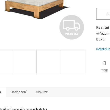
Z
Kvalitní
výřezem v
ZDARMA
D
buku
.
Detailní 
A
TISK
R
M
s
Hodnocení
Diskuze
ailní popis produktu