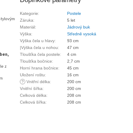
Kategorie
:
Postele
stylovým
Záruka
:
5 let
Materiál
:
Jádrový buk
Výška
:
Středně vysoká
Výška čela u hlavy
:
93 cm
|Výška čela u nohou
:
47 cm
eben,
Tloušťka čela postele
:
4 cm
Tloušťka bočnice
:
2,7 cm
le z
Horní hrana bočnice
:
45 cm
Uložení roštu
:
16 cm
cm
?
Vnitřní délka
:
200 cm
Vnitřní šířka
:
200 cm
Celková délka
:
208 cm
Celková šířka
:
208 cm