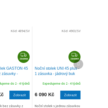
Kód:
4894/SV
Kód:
4903/SV
Z
Z
ZDARMA
D
ZDARMA
D
Další
A
A
produkt
olek GASTON 45
Noční stolek UNI 45 plus -
R
R
z zásuvky -
1 zásuvka - jádrový buk
M
M
buk
A
A
ujeme do 2 - 4 týdnů
Expedujeme do 2 - 4 týdnů
Kč
6 090 Kč
Zobrazit
Zobrazit
ek bez zásuvky z
Noční stolek s jednou zásuvkou