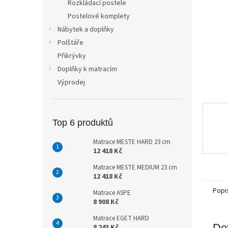
Rozkládací postele
n
Postelové komplety
e
Nábytek a doplňky
l
Polštáře
Přikrývky
Doplňky k matracím
Výprodej
Top 6 produktů
Matrace MESTE HARD 23 cm
12 418 Kč
Matrace MESTE MEDIUM 23 cm
12 418 Kč
Popi
Matrace ASPE
8 908 Kč
Matrace EGET HARD
Det
8 243 Kč