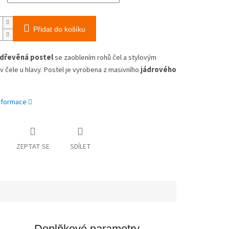
Přidat do košíku
 dřevěná postel
se zaoblením rohů čel a stylovým
 čele u hlavy. Postel je vyrobena z masivního
jádrového
informace
ZEPTAT SE
SDÍLET
Doplňkové parametry