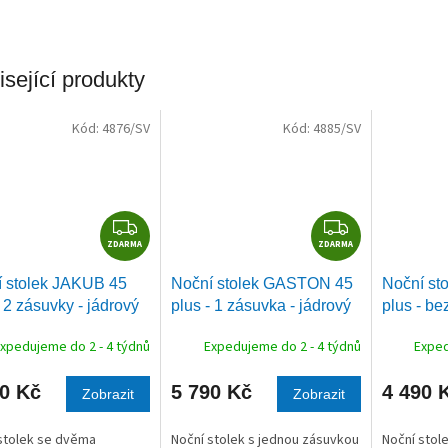
sející produkty
Kód:
4876/SV
Kód:
4885/SV
Z
Z
ZDARMA
D
ZDARMA
D
A
A
 stolek JAKUB 45
Noční stolek GASTON 45
Noční st
R
R
- 2 zásuvky - jádrový
plus - 1 zásuvka - jádrový
plus - be
M
M
buk
jádrový 
A
A
xpedujeme do 2 - 4 týdnů
Expedujeme do 2 - 4 týdnů
Exped
90 Kč
5 790 Kč
4 490 
Zobrazit
Zobrazit
stolek se dvěma
Noční stolek s jednou zásuvkou
Noční stol