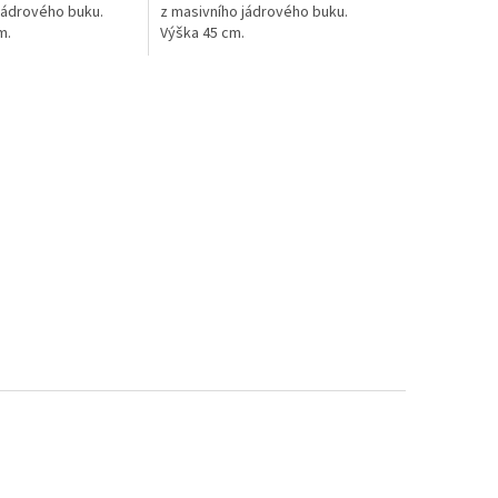
jádrového buku.
z masivního jádrového buku.
m.
Výška 45 cm.