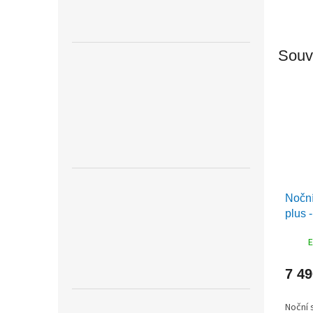
Souvi
Noční
plus 
buk
E
7 4
Noční 