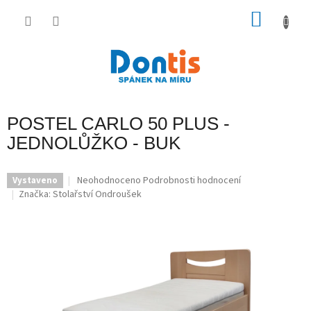
Přejít
na
NÁKU
obsah
KOŠÍK
POSTEL CARLO 50 PLUS -
JEDNOLŮŽKO - BUK
Průměrné
Neohodnoceno
Podrobnosti hodnocení
Vystaveno
hodnocení
Značka:
Stolařství Ondroušek
produktu
je
0,0
z
5
hvězdiček.