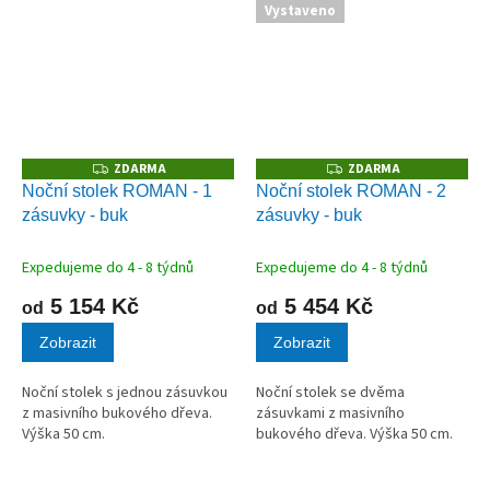
Vystaveno
ZDARMA
ZDARMA
Z
Z
D
D
Noční stolek ROMAN - 1
Noční stolek ROMAN - 2
A
A
zásuvky - buk
zásuvky - buk
R
R
M
M
A
A
Expedujeme do 4 - 8 týdnů
Expedujeme do 4 - 8 týdnů
5 154 Kč
5 454 Kč
od
od
Zobrazit
Zobrazit
Noční stolek s jednou zásuvkou
Noční stolek se dvěma
z masivního bukového dřeva.
zásuvkami z masivního
Výška 50 cm.
bukového dřeva. Výška 50 cm.