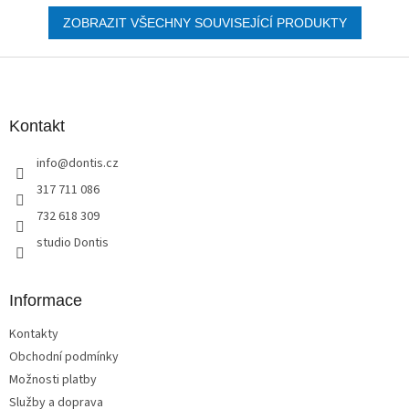
ZOBRAZIT VŠECHNY SOUVISEJÍCÍ PRODUKTY
Z
á
p
a
Kontakt
t
info
@
dontis.cz
í
317 711 086
732 618 309
studio Dontis
Informace
Kontakty
Obchodní podmínky
Možnosti platby
Služby a doprava