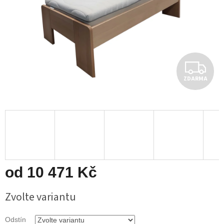
Z
ZDARMA
D
A
R
M
A
od
10 471 Kč
Měrná
Zvolte variantu
cena:
Odstín