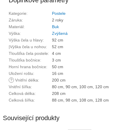
Doplňkové parametry
Kategorie
:
Postele
Záruka
:
2 roky
Materiál
:
Buk
Výška
:
Zvýšená
Výška čela u hlavy
:
92 cm
|Výška čela u nohou
:
52 cm
Tloušťka čela postele
:
4 cm
Tloušťka bočnice
:
3 cm
Horní hrana bočnice
:
50 cm
Uložení roštu
:
16 cm
?
Vnitřní délka
:
200 cm
Vnitřní šířka
:
80 cm, 90 cm, 100 cm, 120 cm
Celková délka
:
208 cm
Celková šířka
:
88 cm, 98 cm, 108 cm, 128 cm
Související produkty