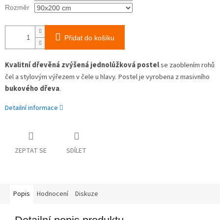
Rozměr
Přidat do košíku
Kvalitní dřevěná zvýšená jednolůžková postel
se zaoblením rohů
čel a stylovým výřezem v čele u hlavy. Postel je vyrobena z masivního
bukového dřeva
.
Detailní informace
ZEPTAT SE
SDÍLET
Popis
Hodnocení
Diskuze