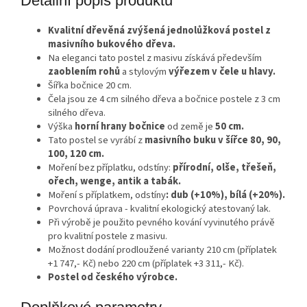
Detailní popis produktu
Kvalitní dřevěná zvýšená jednolůžková postel z
masivního bukového dřeva.
Na eleganci tato postel z masivu získává především
zaoblením rohů
a stylovým
výřezem v čele u hlavy.
Šířka bočnice 20 cm.
Čela jsou ze 4 cm silného dřeva a bočnice postele z 3 cm
silného dřeva.
Výška
horní hrany bočnice
od země je
50 cm.
Tato postel se vyrábí z
masivního buku
v
šířce 80, 90,
100, 120 cm.
Moření bez příplatku, odstíny:
přírodní, olše, třešeň,
ořech, wenge, antik a tabák.
Moření s příplatkem, odstíny
: dub (+10%), bílá (+20%).
Povrchová úprava - kvalitní ekologický atestovaný lak.
Při výrobě je použito pevného kování vyvinutého právě
pro kvalitní postele z masivu.
Možnost dodání prodloužené varianty 210 cm (příplatek
+1 747,- Kč) nebo 220 cm (příplatek +3 311,- Kč).
Postel od českého výrobce.