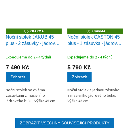
ZDARMA
ZDARMA
Z
Z
D
D
Noční stolek JAKUB 45
Noční stolek GASTON 45
A
A
plus - 2 zásuvky - jádrový
plus - 1 zásuvka - jádrový
R
R
M
M
buk
buk
A
A
Expedujeme do 2 - 4 týdnů
Expedujeme do 2 - 4 týdnů
7 490 Kč
5 790 Kč
Zobrazit
Zobrazit
Noční stolek se dvěma
Noční stolek s jednou zásuvkou
zásuvkami z masivního
z masivního jádrového buku.
jádrového buku. Výška 45 cm.
Výška 45 cm.
ZOBRAZIT VŠECHNY SOUVISEJÍCÍ PRODUKTY