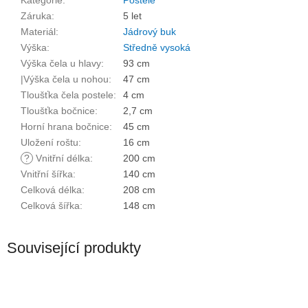
Kategorie
:
Postele
Záruka
:
5 let
Materiál
:
Jádrový buk
Výška
:
Středně vysoká
Výška čela u hlavy
:
93 cm
|Výška čela u nohou
:
47 cm
Tloušťka čela postele
:
4 cm
Tloušťka bočnice
:
2,7 cm
Horní hrana bočnice
:
45 cm
Uložení roštu
:
16 cm
?
Vnitřní délka
:
200 cm
Vnitřní šířka
:
140 cm
Celková délka
:
208 cm
Celková šířka
:
148 cm
Související produkty