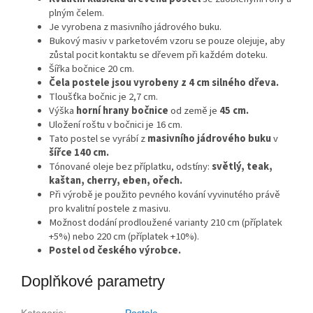
plným čelem.
Je vyrobena z masivního jádrového buku.
Bukový masiv v parketovém vzoru se pouze olejuje, aby
zůstal pocit kontaktu se dřevem při každém doteku.
Šířka bočnice 20 cm.
Čela postele jsou vyrobeny z 4 cm silného dřeva.
Tloušťka bočnic je 2,7 cm.
Výška
horní hrany bočnice
od země je
45 cm.
Uložení roštu v bočnici je 16 cm.
Tato postel se vyrábí z
masivního jádrového buku
v
šířce 140 cm.
Tónované oleje bez příplatku, odstíny:
světlý, teak,
kaštan, cherry, eben, ořech.
Při výrobě je použito pevného kování vyvinutého právě
pro kvalitní postele z masivu.
Možnost dodání prodloužené varianty 210 cm (příplatek
+5%) nebo 220 cm (příplatek +10%).
Postel od českého výrobce.
Doplňkové parametry