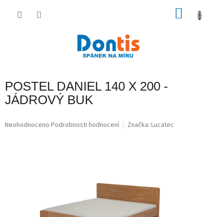
Přejít
na
NÁKU
obsah
KOŠÍK
POSTEL DANIEL 140 X 200 -
JÁDROVÝ BUK
Průměrné
Neohodnoceno
Podrobnosti hodnocení
Značka:
Lucatec
hodnocení
produktu
je
0,0
z
5
hvězdiček.