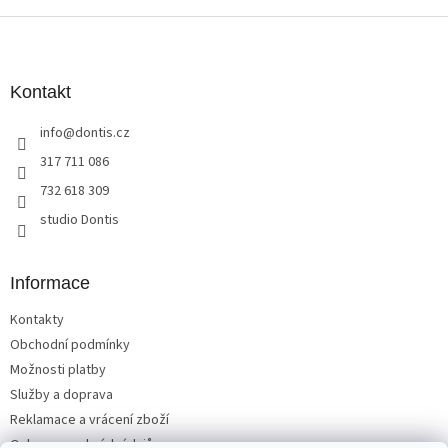
Z
á
p
a
Kontakt
t
info
@
dontis.cz
í
317 711 086
732 618 309
studio Dontis
Informace
Kontakty
Obchodní podmínky
Možnosti platby
Služby a doprava
Reklamace a vrácení zboží
Ochrana osobních údajů