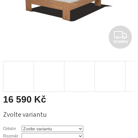
Z
ZDARMA
D
A
R
M
A
16 590 Kč
Měrná
Zvolte variantu
cena:
Odstín
Rozměr