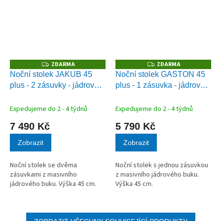
ZDARMA
ZDARMA
Z
Z
D
D
Noční stolek JAKUB 45
Noční stolek GASTON 45
A
A
plus - 2 zásuvky - jádrový
plus - 1 zásuvka - jádrový
R
R
M
M
buk
buk
A
A
Expedujeme do 2 - 4 týdnů
Expedujeme do 2 - 4 týdnů
7 490 Kč
5 790 Kč
Zobrazit
Zobrazit
Noční stolek se dvěma
Noční stolek s jednou zásuvkou
zásuvkami z masivního
z masivního jádrového buku.
jádrového buku. Výška 45 cm.
Výška 45 cm.