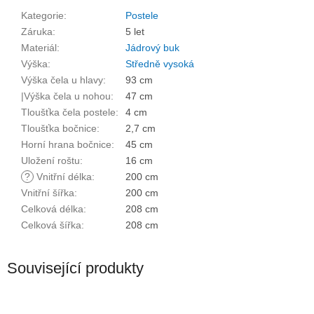
Kategorie
:
Postele
Záruka
:
5 let
Materiál
:
Jádrový buk
Výška
:
Středně vysoká
Výška čela u hlavy
:
93 cm
|Výška čela u nohou
:
47 cm
Tloušťka čela postele
:
4 cm
Tloušťka bočnice
:
2,7 cm
Horní hrana bočnice
:
45 cm
Uložení roštu
:
16 cm
?
Vnitřní délka
:
200 cm
Vnitřní šířka
:
200 cm
Celková délka
:
208 cm
Celková šířka
:
208 cm
Související produkty