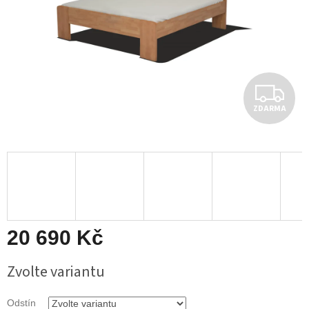
Z
ZDARMA
D
A
R
M
A
20 690 Kč
Měrná
Zvolte variantu
cena:
Odstín