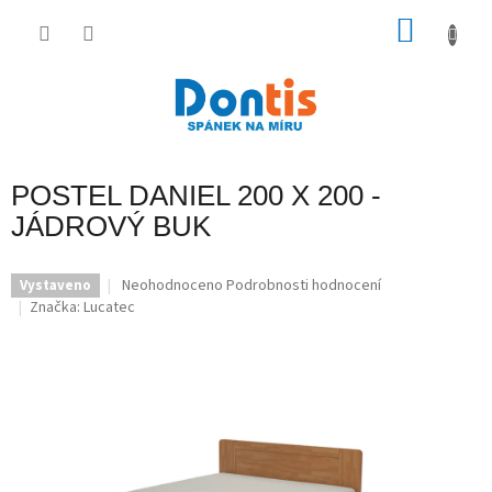
Přejít
na
NÁKU
obsah
KOŠÍK
POSTEL DANIEL 200 X 200 -
JÁDROVÝ BUK
Průměrné
Neohodnoceno
Podrobnosti hodnocení
Vystaveno
hodnocení
Značka:
Lucatec
produktu
je
0,0
z
5
hvězdiček.