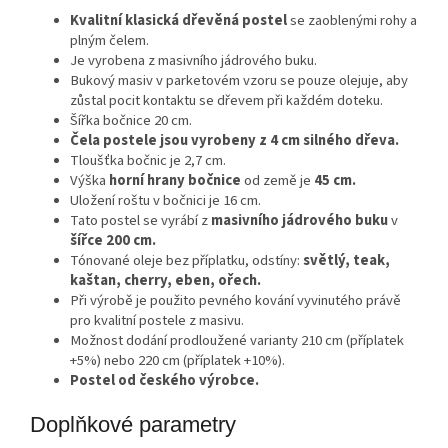
Kvalitní klasická dřevěná postel
se zaoblenými rohy a
plným čelem.
Je vyrobena z masivního jádrového buku.
Bukový masiv v parketovém vzoru se pouze olejuje, aby
zůstal pocit kontaktu se dřevem při každém doteku.
Šířka bočnice 20 cm.
Čela postele jsou vyrobeny z 4 cm silného dřeva.
Tloušťka bočnic je 2,7 cm.
Výška
horní hrany bočnice
od země je
45 cm.
Uložení roštu v bočnici je 16 cm.
Tato postel se vyrábí z
masivního jádrového buku
v
šířce 200 cm.
Tónované oleje bez příplatku, odstíny:
světlý, teak,
kaštan, cherry, eben, ořech.
Při výrobě je použito pevného kování vyvinutého právě
pro kvalitní postele z masivu.
Možnost dodání prodloužené varianty 210 cm (příplatek
+5%) nebo 220 cm (příplatek +10%).
Postel od českého výrobce.
Doplňkové parametry