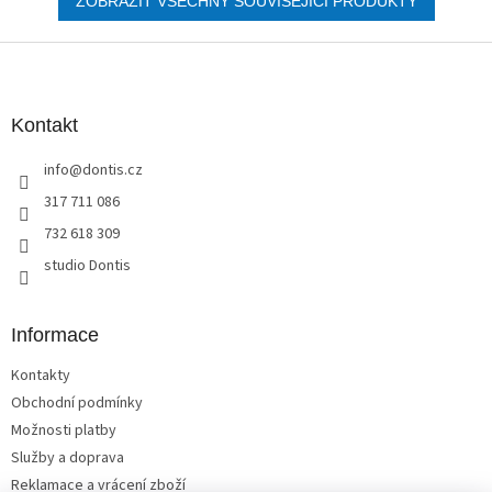
ZOBRAZIT VŠECHNY SOUVISEJÍCÍ PRODUKTY
Z
á
p
a
Kontakt
t
info
@
dontis.cz
í
317 711 086
732 618 309
studio Dontis
Informace
Kontakty
Obchodní podmínky
Možnosti platby
Služby a doprava
Reklamace a vrácení zboží