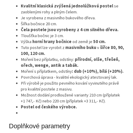
Kvalitní klasická zvýšená jednolůžková postel
se
zaoblenými rohy a plným čelem.
Je vyrobena z masivního bukového dřeva.
Šířka bočnice 20 cm.
Čela postele jsou vyrobeny z 4 cm silného dřeva.
Tloušťka bočnic je 3 cm.
Výška
horní hrany bočnice
od země je
50 cm.
Tuto postel lze vyrobit z
masivního buku
v
šířce 80, 90,
100, 120 cm.
Moření bez příplatku, odstíny:
přírodní, olše, třešeň,
ořech, wenge, antik a tabák.
Moření s příplatkem, odstíny
: dub (+10%), bílá (+20%).
Povrchová úprava - kvalitní ekologický atestovaný lak.
Při výrobě je použito pevného kování vyvinutého právě
pro kvalitní postele z masivu.
Možnost dodání prodloužené varianty 210 cm (příplatek
+1 747,- Kč) nebo 220 cm (příplatek +3 311,- Kč).
Postel od českého výrobce.
Doplňkové parametry