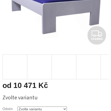
Z
ZDARMA
D
A
R
M
A
od
10 471 Kč
Měrná
Zvolte variantu
cena:
Odstín