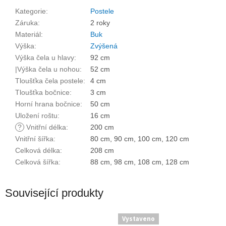
Kategorie
:
Postele
Záruka
:
2 roky
Materiál
:
Buk
Výška
:
Zvýšená
Výška čela u hlavy
:
92 cm
|Výška čela u nohou
:
52 cm
Tloušťka čela postele
:
4 cm
Tloušťka bočnice
:
3 cm
Horní hrana bočnice
:
50 cm
Uložení roštu
:
16 cm
?
Vnitřní délka
:
200 cm
Vnitřní šířka
:
80 cm, 90 cm, 100 cm, 120 cm
Celková délka
:
208 cm
Celková šířka
:
88 cm, 98 cm, 108 cm, 128 cm
Související produkty
Vystaveno