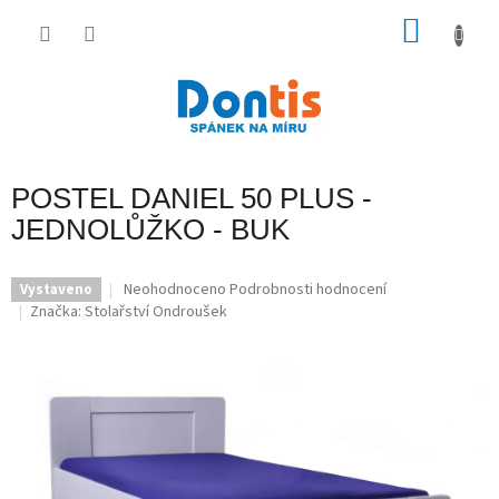
Přejít
na
NÁKU
obsah
KOŠÍK
POSTEL DANIEL 50 PLUS -
JEDNOLŮŽKO - BUK
Průměrné
Neohodnoceno
Podrobnosti hodnocení
Vystaveno
hodnocení
Značka:
Stolařství Ondroušek
produktu
je
0,0
z
5
hvězdiček.