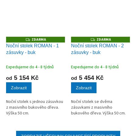
ZDARMA
ZDARMA
Z
Z
D
D
Noční stolek ROMAN - 1
Noční stolek ROMAN - 2
A
A
zásuvky - buk
zásuvky - buk
R
R
M
M
A
A
Expedujeme do 4 - 8 týdnů
Expedujeme do 4 - 8 týdnů
5 154 Kč
5 454 Kč
od
od
Zobrazit
Zobrazit
Noční stolek s jednou zásuvkou
Noční stolek se dvěma
z masivního bukového dřeva.
zásuvkami z masivního
Výška 50 cm.
bukového dřeva. Výška 50 cm.