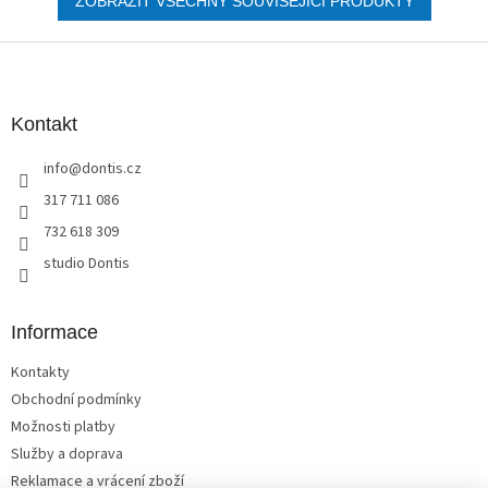
ZOBRAZIT VŠECHNY SOUVISEJÍCÍ PRODUKTY
Z
á
p
a
Kontakt
t
info
@
dontis.cz
í
317 711 086
732 618 309
studio Dontis
Informace
Kontakty
Obchodní podmínky
Možnosti platby
Služby a doprava
Reklamace a vrácení zboží