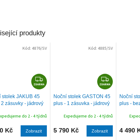
sející produkty
Kód:
4876/SV
Kód:
4885/SV
Z
Z
ZDARMA
D
ZDARMA
D
A
A
 stolek JAKUB 45
Noční stolek GASTON 45
Noční st
R
R
- 2 zásuvky - jádrový
plus - 1 zásuvka - jádrový
plus - be
M
M
buk
jádrový 
A
A
xpedujeme do 2 - 4 týdnů
Expedujeme do 2 - 4 týdnů
Exped
90 Kč
5 790 Kč
4 490 
Zobrazit
Zobrazit