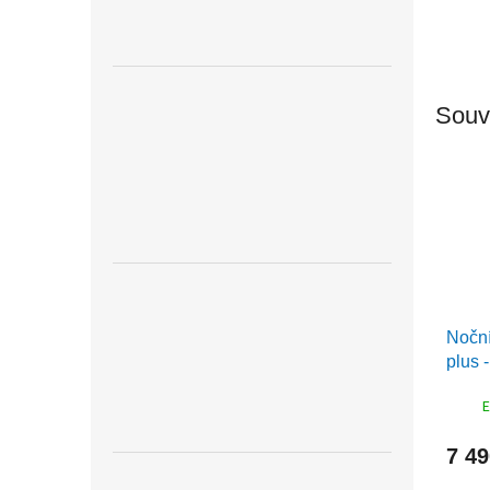
Souvi
Noční
plus 
buk
E
7 4