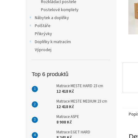
Rozkládací postele
n
Postelové komplety
e
Nábytek a doplňky
l
Polštáře
Přikrývky
Doplňky k matracím
Výprodej
Top 6 produktů
Matrace MESTE HARD 23 cm
12 418 Kč
Matrace MESTE MEDIUM 23 cm
12 418 Kč
Popi
Matrace ASPE
8 908 Kč
Matrace EGET HARD
Det
8 243 Kč