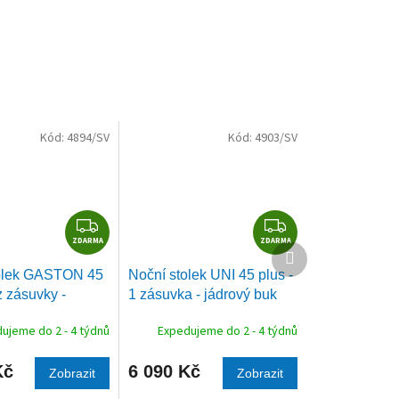
Kód:
4894/SV
Kód:
4903/SV
Z
Z
ZDARMA
D
ZDARMA
D
Další
A
A
produkt
olek GASTON 45
Noční stolek UNI 45 plus -
R
R
z zásuvky -
1 zásuvka - jádrový buk
M
M
buk
A
A
ujeme do 2 - 4 týdnů
Expedujeme do 2 - 4 týdnů
Kč
6 090 Kč
Zobrazit
Zobrazit