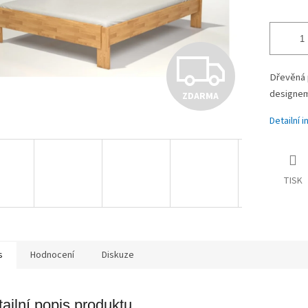
Z
Dřevěná 
designem
ZDARMA
D
Detailní 
A
TISK
R
M
s
Hodnocení
Diskuze
ailní popis produktu