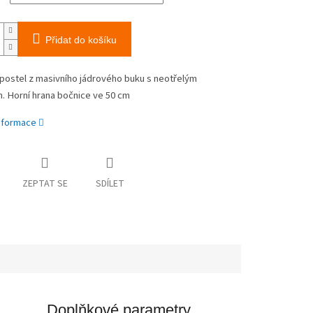
Přidat do košíku
postel z masivního jádrového buku s neotřelým
. Horní hrana bočnice ve 50 cm
informace
ZEPTAT SE
SDÍLET
Doplňkové parametry