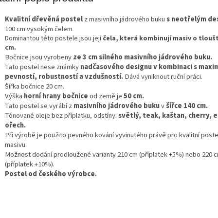
A
Kvalitní
dřevěná postel
z masivního jádrového buku
s neotřelým de
100 cm vysokým čelem
Dominantou této postele jsou její
čela, která kombinují masiv o tloušť
cm.
Bočnice jsou vyrobeny
ze 3 cm silného masivního jádrového buku.
Tato postel nese známky
nadčasového designu v kombinaci s maxim
pevností, robustností a vzdušností.
Dává vyniknout ruční práci.
Šířka bočnice 20 cm.
Výška
horní hrany bočnice
od země je
50 cm.
Tato postel se vyrábí z
masivního jádrového buku
v
šířce 140 cm.
Tónované oleje bez příplatku, odstíny:
světlý, teak, kaštan, cherry, 
ořech.
Při výrobě je použito pevného kování vyvinutého právě pro kvalitní poste
masivu.
Možnost dodání prodloužené varianty 210 cm (příplatek +5%) nebo 220 
(příplatek +10%).
Postel od českého výrobce.