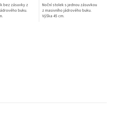
ek bez zásuvky z
Noční stolek s jednou zásuvkou
jádrového buku.
z masivního jádrového buku.
m.
Výška 45 cm.