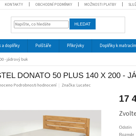
KONTAKTY
OBCHODNÍ PODMÍNKY
MOŽNOSTI PLATBY
SLU
HLEDAT
 a doplňky
Polštáře
Přikrývky
Doplňky k matrací
0 - jádrový buk
TEL DONATO 50 PLUS 140 X 200 - 
né
noceno
Podrobnosti hodnocení
Značka:
Lucatec
ní
u
17 
Měrná
Zvolt
cena:
ek.
Odstín
Rozměr