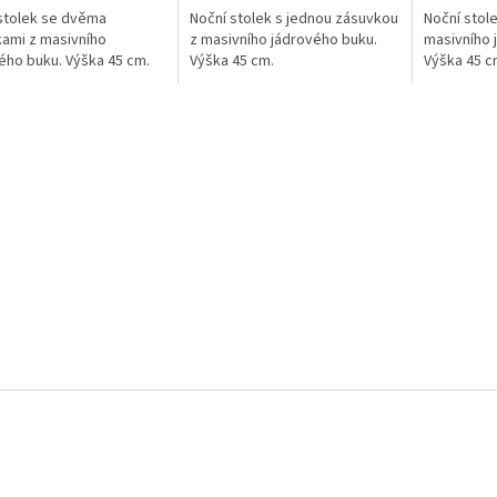
stolek se dvěma
Noční stolek s jednou zásuvkou
Noční stol
ami z masivního
z masivního jádrového buku.
masivního 
ého buku. Výška 45 cm.
Výška 45 cm.
Výška 45 c