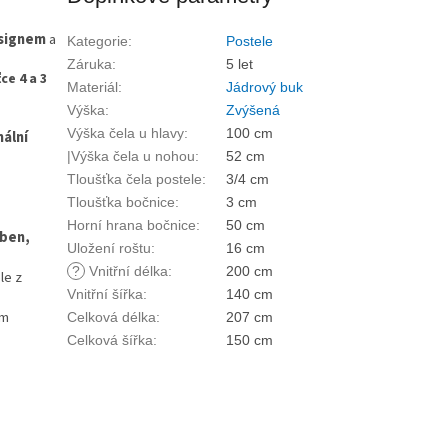
signem
a
Kategorie
:
Postele
Záruka
:
5 let
ce 4 a 3
Materiál
:
Jádrový buk
Výška
:
Zvýšená
Výška čela u hlavy
:
100 cm
ální
|Výška čela u nohou
:
52 cm
Tloušťka čela postele
:
3/4 cm
Tloušťka bočnice
:
3 cm
Horní hrana bočnice
:
50 cm
eben,
Uložení roštu
:
16 cm
?
Vnitřní délka
:
200 cm
le z
Vnitřní šířka
:
140 cm
cm
Celková délka
:
207 cm
Celková šířka
:
150 cm