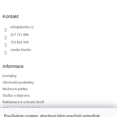
á
p
a
Kontakt
t
info
@
dontis.cz
í
317 711 086
732 618 309
studio Dontis
Informace
Kontakty
Obchodní podmínky
Možnosti platby
Služby a doprava
Reklamace a vrácení zboží
Ochrana osobních údajů
Používáme cookies, abychom Vám umožnili pohodlné