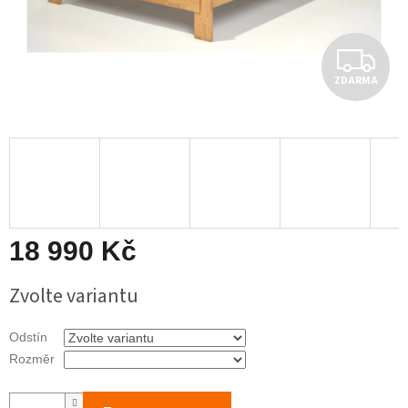
Z
ZDARMA
D
A
R
M
A
18 990 Kč
Měrná
Zvolte variantu
cena:
Odstín
Rozměr