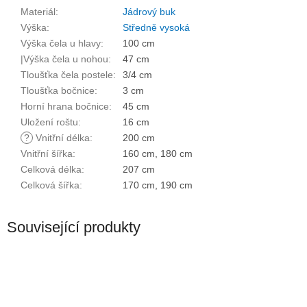
Materiál
:
Jádrový buk
Výška
:
Středně vysoká
Výška čela u hlavy
:
100 cm
|Výška čela u nohou
:
47 cm
Tloušťka čela postele
:
3/4 cm
Tloušťka bočnice
:
3 cm
Horní hrana bočnice
:
45 cm
Uložení roštu
:
16 cm
?
Vnitřní délka
:
200 cm
Vnitřní šířka
:
160 cm, 180 cm
Celková délka
:
207 cm
Celková šířka
:
170 cm, 190 cm
Související produkty