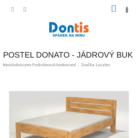
Přejít
na
NÁKU
obsah
KOŠÍK
POSTEL DONATO - JÁDROVÝ BUK
Průměrné
Neohodnoceno
Podrobnosti hodnocení
Značka:
Lucatec
hodnocení
produktu
je
0,0
z
5
hvězdiček.