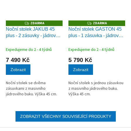
ZDARMA
ZDARMA
Z
Z
D
D
Noční stolek JAKUB 45
Noční stolek GASTON 45
A
A
plus - 2 zásuvky - jádrový
plus - 1 zásuvka - jádrový
R
R
M
M
buk
buk
A
A
Expedujeme do 2 - 4 týdnů
Expedujeme do 2 - 4 týdnů
7 490 Kč
5 790 Kč
Zobrazit
Zobrazit
Noční stolek se dvěma
Noční stolek s jednou zásuvkou
zásuvkami z masivního
z masivního jádrového buku.
jádrového buku. Výška 45 cm.
Výška 45 cm.
ZOBRAZIT VŠECHNY SOUVISEJÍCÍ PRODUKTY
Z