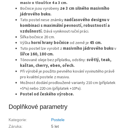
masiv o tloušťce 4 a 3 cm.
Bočnice jsou vyrobeny
ze 3 cm silného masivního
jádrového buku.
Tato postel nese známky
nadčasového designu v
kombinaci s maximální pevností, robustností a
vzdušností.
Dává vyniknout ruční práci.
Šířka bočnice 20 cm.
Výška
horní hrany bočnice
od země je
45 cm.
Tuto postel lze vyrobit z
masivního jádrového buku
v
šířce 160, 180 cm.
Tónované oleje bez příplatku, odstíny:
světlý, teak,
kaštan, cherry, eben, ořech.
Při výrobě je použito pevného kování vyvinutého právě
pro kvalitní postele z masivu.
Možnost dodání prodloužené varianty 210 cm (příplatek
+5%) nebo 220 cm (příplatek +10%).
Postel od českého výrobce.
Doplňkové parametry
Kategorie
:
Postele
Záruka
:
5 let