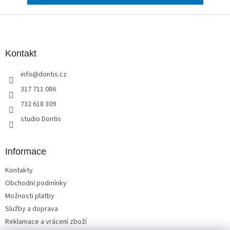
Z
á
p
a
Kontakt
t
info
@
dontis.cz
í
317 711 086
732 618 309
studio Dontis
Informace
Kontakty
Obchodní podmínky
Možnosti platby
Služby a doprava
Reklamace a vrácení zboží