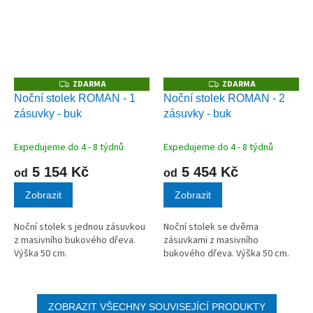
ZDARMA
ZDARMA
Z
Z
D
D
Noční stolek ROMAN - 1
Noční stolek ROMAN - 2
A
A
zásuvky - buk
zásuvky - buk
R
R
M
M
A
A
Expedujeme do 4 - 8 týdnů
Expedujeme do 4 - 8 týdnů
5 154 Kč
5 454 Kč
od
od
Zobrazit
Zobrazit
Noční stolek s jednou zásuvkou
Noční stolek se dvěma
z masivního bukového dřeva.
zásuvkami z masivního
Výška 50 cm.
bukového dřeva. Výška 50 cm.
ZOBRAZIT VŠECHNY SOUVISEJÍCÍ PRODUKTY