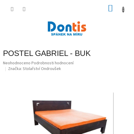
Přejít
na
NÁKU
obsah
KOŠÍK
POSTEL GABRIEL - BUK
Průměrné
Neohodnoceno
Podrobnosti hodnocení
hodnocení
Značka:
Stolařství Ondroušek
produktu
je
0,0
z
5
hvězdiček.