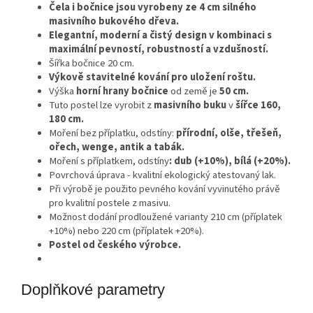
Čela i bočnice jsou vyrobeny ze 4 cm silného
masivního bukového dřeva.
Elegantní, moderní a čistý design v kombinaci s
maximální pevností, robustností a vzdušností.
Šířka bočnice 20 cm.
Výkově stavitelné kování pro uložení roštu.
Výška
horní hrany bočnice
od země je
50 cm.
Tuto postel lze vyrobit z
masivního buku
v
šířce 160,
180 cm.
Moření bez příplatku, odstíny:
přírodní, olše, třešeň,
ořech, wenge, antik a tabák.
Moření s příplatkem, odstíny
: dub (+10%), bílá (+20%).
Povrchová úprava - kvalitní ekologický atestovaný lak.
Při výrobě je použito pevného kování vyvinutého právě
pro kvalitní postele z masivu.
Možnost dodání prodloužené varianty 210 cm (příplatek
+10%) nebo 220 cm (příplatek +20%).
Postel od českého výrobce.
Doplňkové parametry