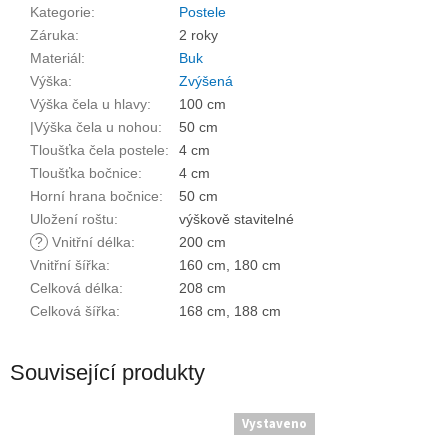
Kategorie
:
Postele
Záruka
:
2 roky
Materiál
:
Buk
Výška
:
Zvýšená
Výška čela u hlavy
:
100 cm
|Výška čela u nohou
:
50 cm
Tloušťka čela postele
:
4 cm
Tloušťka bočnice
:
4 cm
Horní hrana bočnice
:
50 cm
Uložení roštu
:
výškově stavitelné
?
Vnitřní délka
:
200 cm
Vnitřní šířka
:
160 cm, 180 cm
Celková délka
:
208 cm
Celková šířka
:
168 cm, 188 cm
Související produkty
Vystaveno