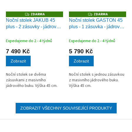
ZDARMA
ZDARMA
Z
Z
D
D
Noční stolek JAKUB 45
Noční stolek GASTON 45
A
A
plus - 2 zásuvky - jádrový
plus - 1 zásuvka - jádrový
R
R
M
M
buk
buk
A
A
Expedujeme do 2 - 4 týdnů
Expedujeme do 2 - 4 týdnů
7 490 Kč
5 790 Kč
Zobrazit
Zobrazit
Noční stolek se dvěma
Noční stolek s jednou zásuvkou
zásuvkami z masivního
z masivního jádrového buku.
jádrového buku. Výška 45 cm.
Výška 45 cm.
ZOBRAZIT VŠECHNY SOUVISEJÍCÍ PRODUKTY
Z
á