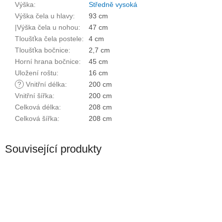
Výška
:
Středně vysoká
Výška čela u hlavy
:
93 cm
|Výška čela u nohou
:
47 cm
Tloušťka čela postele
:
4 cm
Tloušťka bočnice
:
2,7 cm
Horní hrana bočnice
:
45 cm
Uložení roštu
:
16 cm
?
Vnitřní délka
:
200 cm
Vnitřní šířka
:
200 cm
Celková délka
:
208 cm
Celková šířka
:
208 cm
Související produkty