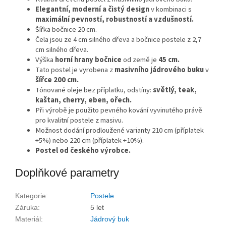
Elegantní, moderní a čistý design
v kombinaci s
maximální pevností, robustností a vzdušností.
Šířka bočnice 20 cm.
Čela jsou ze 4 cm silného dřeva a bočnice postele z 2,7
cm silného dřeva.
Výška
horní hrany bočnice
od země je
45 cm.
Tato postel je vyrobena z
masivního jádrového buku
v
šířce 200 cm.
Tónované oleje bez příplatku, odstíny:
světlý, teak,
kaštan, cherry, eben, ořech.
Při výrobě je použito pevného kování vyvinutého právě
pro kvalitní postele z masivu.
Možnost dodání prodloužené varianty 210 cm (příplatek
+5%) nebo 220 cm (příplatek +10%).
Postel od českého výrobce.
Doplňkové parametry
Kategorie
:
Postele
Záruka
:
5 let
Materiál
:
Jádrový buk