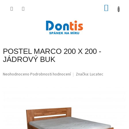
Přejít
na
NÁKU
obsah
KOŠÍK
POSTEL MARCO 200 X 200 -
JÁDROVÝ BUK
Průměrné
Neohodnoceno
Podrobnosti hodnocení
Značka:
Lucatec
hodnocení
produktu
je
0,0
z
5
hvězdiček.