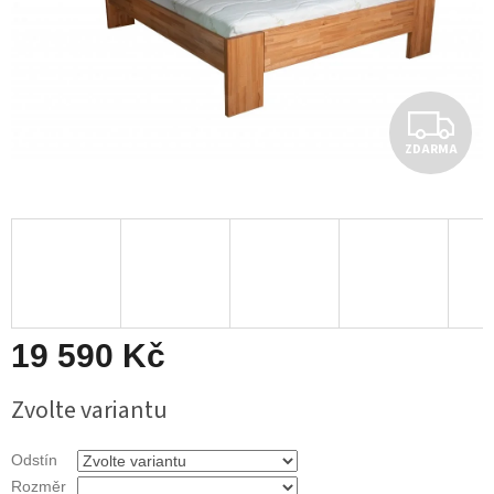
Z
ZDARMA
D
A
R
M
A
19 590 Kč
Měrná
Zvolte variantu
cena:
Odstín
Rozměr