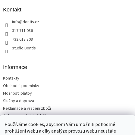
p
a
Kontakt
t
info
@
dontis.cz
í
317 711 086
732 618 309
studio Dontis
Informace
Kontakty
Obchodní podmínky
Možnosti platby
Služby a doprava
Reklamace a vrácení zboží
Ochrana osobních údajů
Používáme cookies, abychom Vám umožnili pohodlné
prohlížení webu a díky analýze provozu webu neustále