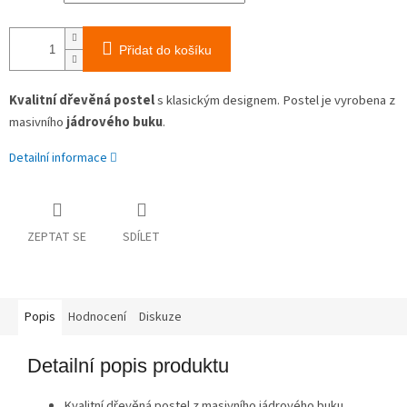
Přidat do košíku
Kvalitní dřevěná postel
s klasickým designem. Postel je vyrobena z
masivního
jádrového buku
.
Detailní informace
ZEPTAT SE
SDÍLET
Popis
Hodnocení
Diskuze
Detailní popis produktu
Kvalitní dřevěná postel z masivního jádrového buku.