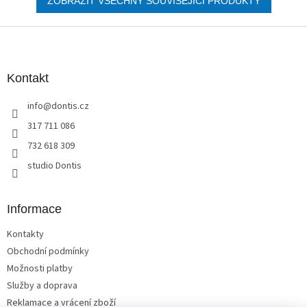
ZOBRAZIT VŠECHNY SOUVISEJÍCÍ PRODUKTY
Z
á
p
a
Kontakt
t
info
@
dontis.cz
í
317 711 086
732 618 309
studio Dontis
Informace
Kontakty
Obchodní podmínky
Možnosti platby
Služby a doprava
Reklamace a vrácení zboží