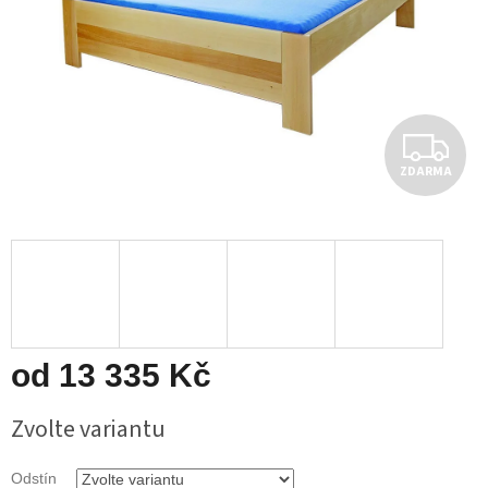
Z
ZDARMA
D
A
R
M
A
od
13 335 Kč
Měrná
Zvolte variantu
cena:
Odstín