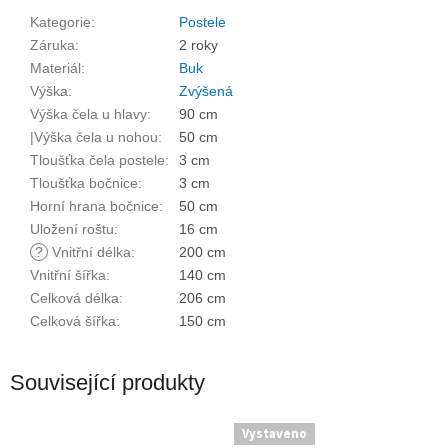
Kategorie
:
Postele
Záruka
:
2 roky
Materiál
:
Buk
Výška
:
Zvýšená
Výška čela u hlavy
:
90 cm
|Výška čela u nohou
:
50 cm
Tloušťka čela postele
:
3 cm
Tloušťka bočnice
:
3 cm
Horní hrana bočnice
:
50 cm
Uložení roštu
:
16 cm
?
Vnitřní délka
:
200 cm
Vnitřní šířka
:
140 cm
Celková délka
:
206 cm
Celková šířka
:
150 cm
Související produkty
Vystaveno