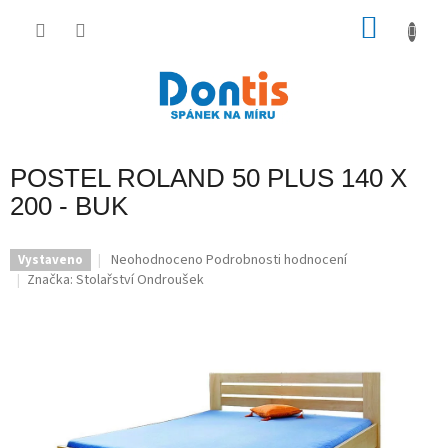
Přejít
na
NÁKU
obsah
KOŠÍK
POSTEL ROLAND 50 PLUS 140 X
200 - BUK
Průměrné
Neohodnoceno
Podrobnosti hodnocení
Vystaveno
hodnocení
Značka:
Stolařství Ondroušek
produktu
je
0,0
z
5
hvězdiček.