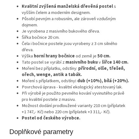
Kvalitní zvýšená manželská dřevěná postel
s
vyšším čelem a moderním designem.
Působí pevným a robusním, ale zároveň vzdušným
dojmem.
Je vyrobena z masivního bukového dřeva.
Šířka bočnice 20 cm.
Čela i bočnice postele jsou vyrobeny z 3 cm silného
dřeva.
Výška
horní hrany bočnice
od země je
50 cm.
Tato postel se vyrábí z
masivního buku
v
šířce 140 cm.
Moření bez příplatku, odstíny:
přírodní, olše, třešeň,
ořech, wenge, antik a tabák.
Moření s příplatkem, odstíny
: dub (+10%), bílá (+20%).
Povrchová úprava - kvalitní ekologický atestovaný lak.
Při výrobě je použito pevného kování vyvinutého právě
pro kvalitní postele z masivu.
Možnost dodání prodloužené varianty 210 cm (příplatek
+1 747,- Kč) nebo 220 cm (příplatek +3 311,- Kč).
Postel od českého výrobce.
Doplňkové parametry