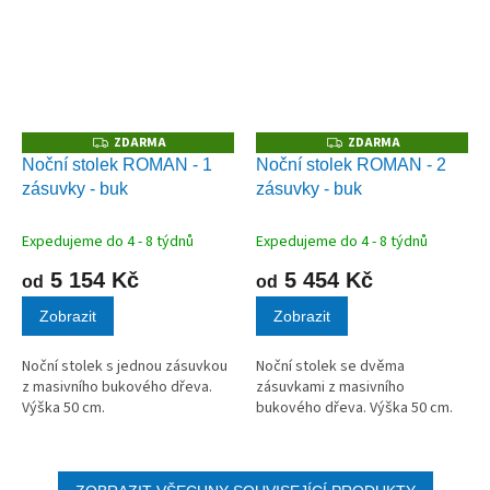
ZDARMA
ZDARMA
Z
Z
D
D
Noční stolek ROMAN - 1
Noční stolek ROMAN - 2
A
A
zásuvky - buk
zásuvky - buk
R
R
M
M
A
A
Expedujeme do 4 - 8 týdnů
Expedujeme do 4 - 8 týdnů
5 154 Kč
5 454 Kč
od
od
Zobrazit
Zobrazit
Noční stolek s jednou zásuvkou
Noční stolek se dvěma
z masivního bukového dřeva.
zásuvkami z masivního
Výška 50 cm.
bukového dřeva. Výška 50 cm.