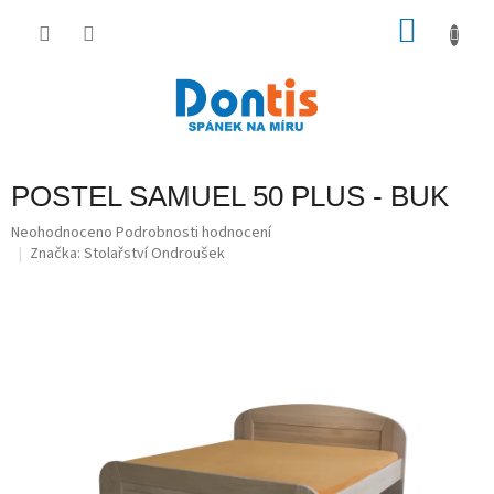
Přejít
na
NÁKU
obsah
KOŠÍK
POSTEL SAMUEL 50 PLUS - BUK
Průměrné
Neohodnoceno
Podrobnosti hodnocení
hodnocení
Značka:
Stolařství Ondroušek
produktu
je
0,0
z
5
hvězdiček.