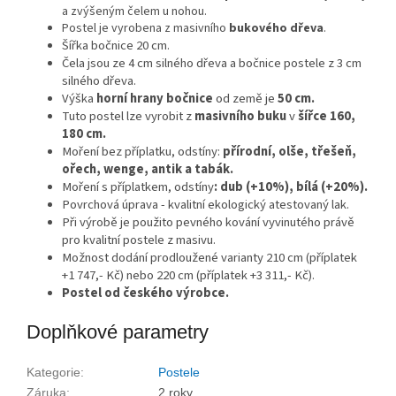
a zvýšeným čelem u nohou.
Postel je vyrobena z masivního
bukového dřeva
.
Šířka bočnice 20 cm.
Čela jsou ze 4 cm silného dřeva a bočnice postele z 3 cm
silného dřeva.
Výška
horní hrany bočnice
od země je
50 cm.
Tuto postel lze vyrobit z
masivního buku
v
šířce 160,
180 cm.
Moření bez příplatku, odstíny:
přírodní, olše, třešeň,
ořech, wenge, antik a tabák.
Moření s příplatkem, odstíny
: dub (+10%), bílá (+20%).
Povrchová úprava - kvalitní ekologický atestovaný lak.
Při výrobě je použito pevného kování vyvinutého právě
pro kvalitní postele z masivu.
Možnost dodání prodloužené varianty 210 cm (příplatek
+1 747,- Kč) nebo 220 cm (příplatek +3 311,- Kč).
Postel od českého výrobce.
Doplňkové parametry
Kategorie
:
Postele
Záruka
:
2 roky