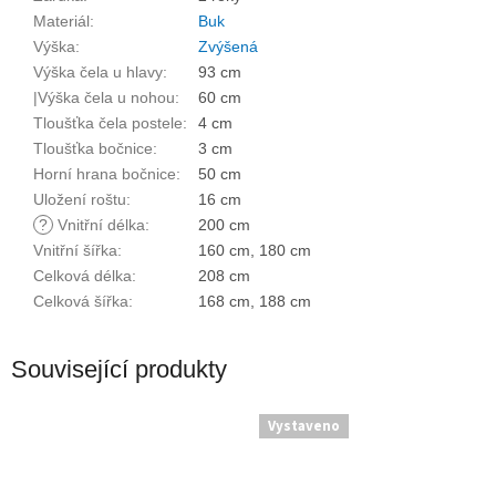
Materiál
:
Buk
Výška
:
Zvýšená
Výška čela u hlavy
:
93 cm
|Výška čela u nohou
:
60 cm
Tloušťka čela postele
:
4 cm
Tloušťka bočnice
:
3 cm
Horní hrana bočnice
:
50 cm
Uložení roštu
:
16 cm
?
Vnitřní délka
:
200 cm
Vnitřní šířka
:
160 cm, 180 cm
Celková délka
:
208 cm
Celková šířka
:
168 cm, 188 cm
Související produkty
Vystaveno