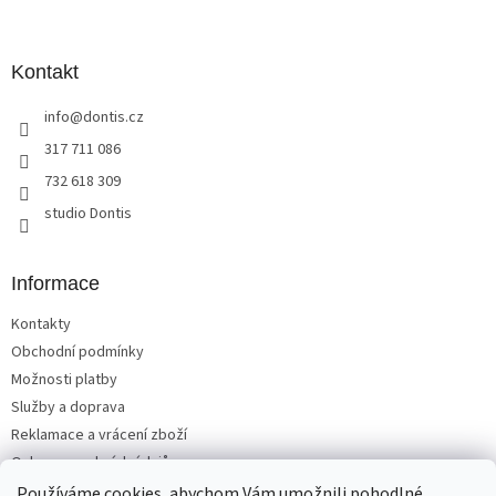
á
p
a
Kontakt
t
info
@
dontis.cz
í
317 711 086
732 618 309
studio Dontis
Informace
Kontakty
Obchodní podmínky
Možnosti platby
Služby a doprava
Reklamace a vrácení zboží
Ochrana osobních údajů
Používáme cookies, abychom Vám umožnili pohodlné