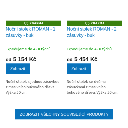
ZDARMA
ZDARMA
Z
Z
D
D
Noční stolek ROMAN - 1
Noční stolek ROMAN - 2
A
A
zásuvky - buk
zásuvky - buk
R
R
M
M
A
A
Expedujeme do 4 - 8 týdnů
Expedujeme do 4 - 8 týdnů
5 154 Kč
5 454 Kč
od
od
Zobrazit
Zobrazit
Noční stolek s jednou zásuvkou
Noční stolek se dvěma
z masivního bukového dřeva.
zásuvkami z masivního
Výška 50 cm.
bukového dřeva. Výška 50 cm.
ZOBRAZIT VŠECHNY SOUVISEJÍCÍ PRODUKTY
Z