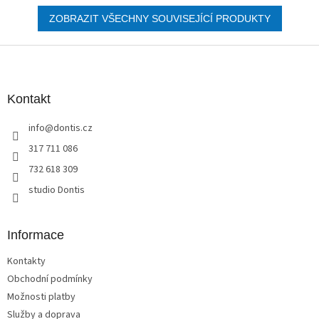
ZOBRAZIT VŠECHNY SOUVISEJÍCÍ PRODUKTY
Z
á
p
a
Kontakt
t
info
@
dontis.cz
í
317 711 086
732 618 309
studio Dontis
Informace
Kontakty
Obchodní podmínky
Možnosti platby
Služby a doprava