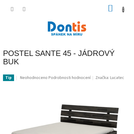
Přejít
na
NÁKU
obsah
KOŠÍK
POSTEL SANTE 45 - JÁDROVÝ
BUK
Průměrné
Neohodnoceno
Podrobnosti hodnocení
Značka:
Lucatec
Tip
hodnocení
produktu
je
0,0
z
5
hvězdiček.