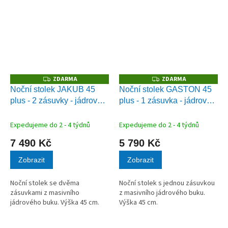
ZDARMA
ZDARMA
Z
Z
D
D
Noční stolek JAKUB 45
Noční stolek GASTON 45
A
A
plus - 2 zásuvky - jádrový
plus - 1 zásuvka - jádrový
R
R
M
M
buk
buk
A
A
Expedujeme do 2 - 4 týdnů
Expedujeme do 2 - 4 týdnů
7 490 Kč
5 790 Kč
Zobrazit
Zobrazit
Noční stolek se dvěma
Noční stolek s jednou zásuvkou
zásuvkami z masivního
z masivního jádrového buku.
jádrového buku. Výška 45 cm.
Výška 45 cm.