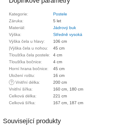
Doplňkové parametry
Kategorie
:
Postele
Záruka
:
5 let
Materiál
:
Jádrový buk
Výška
:
Středně vysoká
Výška čela u hlavy
:
106 cm
|Výška čela u nohou
:
45 cm
Tloušťka čela postele
:
4 cm
Tloušťka bočnice
:
4 cm
Horní hrana bočnice
:
45 cm
Uložení roštu
:
16 cm
?
Vnitřní délka
:
200 cm
Vnitřní šířka
:
160 cm, 180 cm
Celková délka
:
221 cm
Celková šířka
:
167 cm, 187 cm
Související produkty