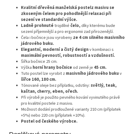
Kvalitní dřevěná manželská postelz masivu se
zkoseným čelem pro pohodlnější relaxaci při
sezení ve standardní výšce.
Ladně prohnuté
trojdílné
čelo,
díky kterému bude
sezení příjemnější a pro ergonomii zad přirozenější.
Čela i bočnice jsou vyrobeny
ze 4 cm silného masivního
jádrového buku.
Elegantní, moderní a čistý design
v kombinaci s
maximální pevností, robustností a vzdušností.
Šířka bočnice 25 cm.
Výška
horní hrany bočnice
od země je
45 cm.
Tuto postel lze vyrobit z
masivního jádrového buku
v
šířce 160, 180 cm.
Tónované oleje bez příplatku, odstíny:
světlý, teak,
kaštan, cherry, eben, ořech.
Při výrobě je použito pevného kování vyvinutého právě
pro kvalitní postele z masivu.
Možnost dodání prodloužené varianty 210 cm (příplatek
+5%) nebo 220 cm (příplatek +10%).
Postel od českého výrobce.