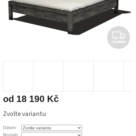
Z
ZDARMA
D
A
R
M
A
od
18 190 Kč
Měrná
Zvolte variantu
cena:
Odstín
Rozměr