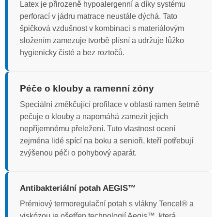
Latex je přirozeně hypoalergenní a díky systému
perforací v jádru matrace neustále dýchá. Tato
špičková vzdušnost v kombinaci s materiálovým
složením zamezuje tvorbě plísní a udržuje lůžko
hygienicky čisté a bez roztočů.
Péče o klouby a ramenní zóny
Speciální změkčující profilace v oblasti ramen šetrně
pečuje o klouby a napomáhá zamezit jejich
nepříjemnému přeležení. Tuto vlastnost ocení
zejména lidé spící na boku a senioři, kteří potřebují
zvýšenou péči o pohybový aparát.
Antibakteriální potah AEGIS™
Prémiový termoregulační potah s vlákny Tencel® a
viskózou je ošetřen technologií Aegis™, která