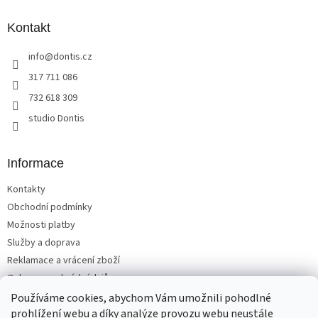
p
a
Kontakt
t
info
@
dontis.cz
í
317 711 086
732 618 309
studio Dontis
Informace
Kontakty
Obchodní podmínky
Možnosti platby
Služby a doprava
Reklamace a vrácení zboží
Ochrana osobních údajů
Používáme cookies, abychom Vám umožnili pohodlné
prohlížení webu a díky analýze provozu webu neustále