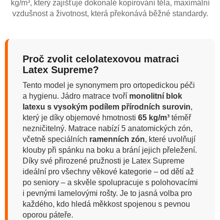
kg/m³, který zajišťuje dokonalé kopírování těla, maximální
vzdušnost a životnost, která překonává běžné standardy.
Proč zvolit celolatexovou matraci
Latex Supreme?
Tento model je synonymem pro ortopedickou péči
a hygienu. Jádro matrace tvoří
monolitní blok
latexu s vysokým podílem přírodních surovin
,
který je díky objemové hmotnosti
65 kg/m³
téměř
nezničitelný. Matrace nabízí 5 anatomických zón,
včetně speciálních
ramenních zón
, které uvolňují
klouby při spánku na boku a brání jejich přeležení.
Díky své přirozené pružnosti je Latex Supreme
ideální pro všechny věkové kategorie – od dětí až
po seniory – a skvěle spolupracuje s polohovacími
i pevnými lamelovými rošty. Je to jasná volba pro
každého, kdo hledá měkkost spojenou s pevnou
oporou páteře.