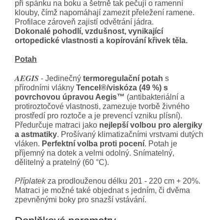
při spánku na boku a šetrně tak pečují o ramenní
klouby, čímž napomáhají zamezit přeležení ramene.
Profilace zároveň zajistí odvětrání jádra.
Dokonalé pohodlí, vzdušnost, vynikající
ortopedické vlastnosti a kopírování křivek těla.
Potah
AEGIS
- Jedinečný
termoregulační potah
s
přírodními vlákny
Tencel®/viskóza (49 %)
s
povrchovou úpravou Aegis™
(antibakteriální a
protiroztočové vlastnosti, zamezuje tvorbě živného
prostředí pro roztoče a je prevencí vzniku plísní).
Předurčuje matraci jako
nejlepší volbou pro alergiky
a astmatiky
. Prošívaný klimatizačními vrstvami dutých
vláken.
Perfektní volba proti pocení
. Potah je
příjemný na dotek a velmi odolný. Snímatelný,
dělitelný a pratelný (60 °C).
Příplatek
za prodlouženou délku 201 - 220 cm
+ 20%.
Matraci je možné také objednat s jedním, či dvěma
zpevněnými boky pro snazší vstávání.