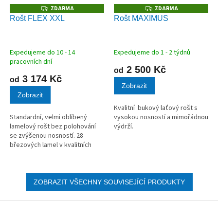
ZDARMA
ZDARMA
Z
Z
D
D
Rošt FLEX XXL
Rošt MAXIMUS
A
A
R
R
M
M
A
A
Expedujeme do 10 - 14
Expedujeme do 1 - 2 týdnů
pracovních dní
2 500 Kč
od
3 174 Kč
od
Zobrazit
Zobrazit
Kvalitní bukový laťový rošt s
Standardní, velmi oblíbený
vysokou nosností a mimořádnou
lamelový rošt bez polohování
výdrží.
se zvýšenou nosností. 28
březových lamel v kvalitních
kaučukových pouzdrech.
ZOBRAZIT VŠECHNY SOUVISEJÍCÍ PRODUKTY
Z
á