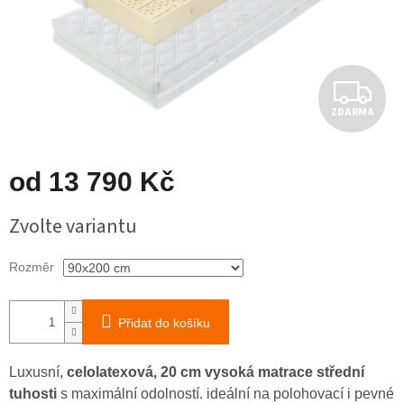
Z
ZDARMA
D
A
od
13 790 Kč
R
Měrná
Zvolte variantu
cena:
M
Rozměr
A
Přidat do košíku
Luxusní,
celolatexová, 20 cm vysoká matrace střední
tuhosti
s maximální odolností. ideální na polohovací i pevné