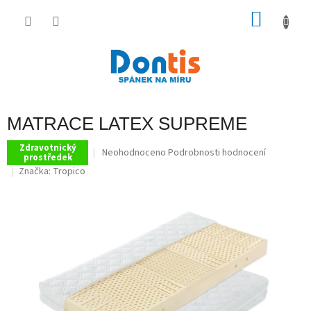
Přejít
na
NÁKU
obsah
KOŠÍK
MATRACE LATEX SUPREME
Zdravotnický
Průměrné
Neohodnoceno
Podrobnosti hodnocení
prostředek
hodnocení
Značka:
Tropico
produktu
je
0,0
z
5
hvězdiček.