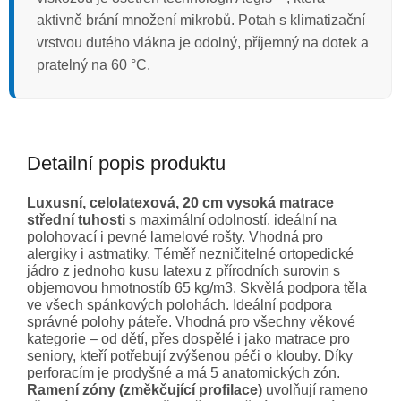
aktivně brání množení mikrobů. Potah s klimatizační
vrstvou dutého vlákna je odolný, příjemný na dotek a
pratelný na 60 °C.
Detailní popis produktu
Luxusní, celolatexová, 20 cm vysoká matrace
střední tuhosti
s maximální odolností. ideální na
polohovací i pevné lamelové rošty. Vhodná pro
alergiky i astmatiky. Téměř nezničitelné ortopedické
jádro z jednoho kusu latexu z přírodních surovin s
objemovou hmotnostíb 65 kg/m3. Skvělá podpora těla
ve všech spánkových polohách. Ideální podpora
správné polohy páteře. Vhodná pro všechny věkové
kategorie – od dětí, přes dospělé i jako matrace pro
seniory, kteří potřebují zvýšenou péči o klouby. Díky
perforacím je prodyšné a má 5 anatomických zón.
Ramení zóny (změkčující profilace)
uvolňují rameno