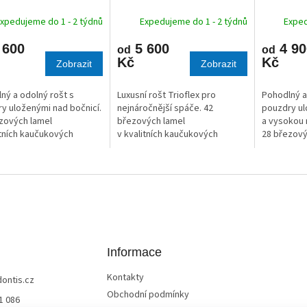
M
M
A
A
xpedujeme do 1 - 2 týdnů
Expedujeme do 1 - 2 týdnů
Exped
 600
5 600
4 90
od
od
Kč
Kč
Zobrazit
Zobrazit
ný a odolný rošt s
Luxusní rošt Trioflex pro
Pohodlný a
y uloženými nad bočnicí.
nejnáročnější spáče. 42
pouzdry ul
zových lamel
březových lamel
a vysokou 
itních kaučukových
v kvalitních kaučukových
28 březový
rech.
pouzdrech.
v kvalitní
pouzdrech
Informace
Kontakty
dontis.cz
Obchodní podmínky
1 086