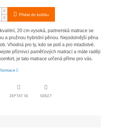
Přidat do košíku
kvalitní, 20 cm vysoká, partnerská matrace se
u a pružnou hybridní pěnou. Nejodolnější pěna
b. Vhodná pro ty, kdo se potí a pro mladistvé.
ejste příznivci paměťových matrací a máte raději
omfort, je tato matrace určená přímo pro vás.
informace
ZEPTAT SE
SDÍLET