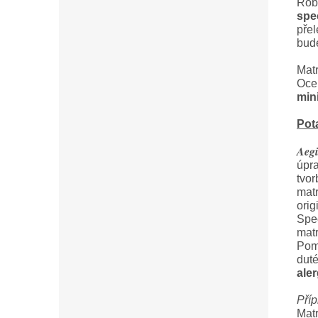
Robu
spe
přel
bude
Matr
Oce
mini
Pot
Aeg
úpra
tvor
matr
orig
Spe
matr
Pomá
duté
aler
Příp
Matr