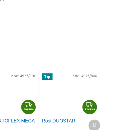
Kód:
4927/80X
Kód:
4915/80X
Tip
Z
Z
ZDARMA
D
ZDARMA
D
A
A
ORTOFLEX MEGA
Rošt DUOSTAR
Další
R
R
produkt