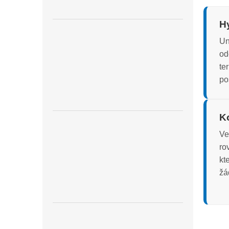
H
Un
od
te
po
K
Ve
ro
kte
žá