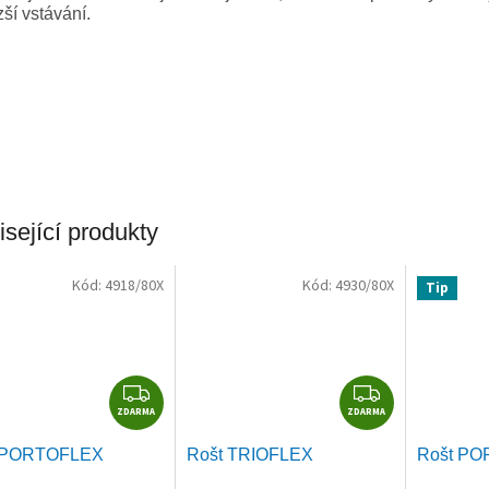
ší vstávání.
sející produkty
Kód:
4918/80X
Kód:
4930/80X
Tip
Z
Z
ZDARMA
D
ZDARMA
D
A
A
 PORTOFLEX
Rošt TRIOFLEX
Rošt P
R
R