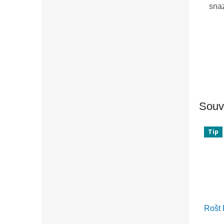
snaz
Souvi
Tip
Rošt