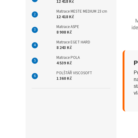
12 418 Kč
Matrace MESTE MEDIUM 23 cm
12 418 Kč
M
Matrace ASPE
ide
8 908 Kč
Matrace EGET HARD
8 243 Kč
Matrace POLA
P
4 539 Kč
P
POLŠTÁŘ VISCOSOFT
1 360 Kč
n
s
vl