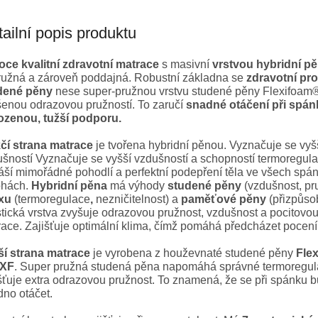
ailní popis produktu
oce kvalitní zdravotní matrace
s masivní
vrstvou hybridní p
pružná a zároveň poddajná. Robustní základna se
zdravotní prof
dené pěny
nese super-pružnou vrstvu studené pěny Flexifoam
enou odrazovou pružností. To zaručí
snadné otáčení při spán
rozenou, tužší podporu.
čí strana matrace
je tvořena hybridní pěnou. Vyznačuje se vyš
šností Vyznačuje se vyšší vzdušností a schopností termoregula
áší mimořádné pohodlí a perfektní podepření těla ve všech spá
ohách.
Hybridní pěna
má výhody
studené pěny
(vzdušnost, pr
exu
(termoregulace
,
nezničitelnost) a
paměťové pěny
(přizpůsob
tická vrstva zvyšuje odrazovou pružnost, vzdušnost a pocitovo
ace. Zajišťuje optimální klima, čímž pomáhá předcházet pocení
ší strana matrace
je vyrobena z houževnaté studené pěny
Fle
XF
. Super pružná studená pěna napomáhá správné termoregul
šťuje extra odrazovou pružnost. To znamená, že se při spánku 
no otáčet.