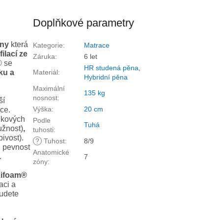
Doplňkové parametry
ěny
která
Kategorie
:
Matrace
ilací ze
Záruka
:
6 let
® se
HR studená pěna
,
ku a
Materiál
:
Hybridní pěna
Maximální
135 kg
nosnost
:
ší
Výška
:
20 cm
ce.
nkových
Podle
Tuhá
užnost)
,
tuhosti
:
ivost).
?
Tuhost
:
8/9
u pevnost
Anatomické
.
7
zóny
:
xifoam®
aci a
budete