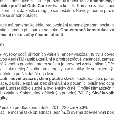
stní konstrukce zajišťuje přirozenou tuhost. Má
7 anatomický
ciální profilací CubeCare
ve tvaru kostek. Pomáhá zabránit poc
ežení – každá kostka reaguje samostatně. Navíc je hodně pruž
te se snadno otáčet.
ace má ramenní kolébku pro uvolnění ramene (zabrání pocitu př
níte zejména při spánku na boku.
Oboustranná konstrukce z
mální riziko volby špatné tuhosti.
ah
is
-Vysoký podíl přírodních vláken Tencel/ viskóza (49 %) s pov
vou AegisTM (antibakteriální a protirostočové vlastnosti, zamez
bě živného prostředí pro roztoče a je prevencí vzniku plísní.) Př
aci jako nejlepší volbu pro alergiky a astmatiky. Je velmi jemný 
inálnímu prošití dobře drží tvar.
ciální
odvětrávací systém potahu
skvěle spolupracuje s jádr
ace. Zajišťuje spánek bez přehřívání a pocení či přílišného och
há udržet lůžko suché a hygienicky čisté. Prošitý klimatizační 
ho vlákna. Snímatelný, dělitelný a pratelný (60 °C).
Skvělá vol
giky.
latek
za prodlouženou délku 201 - 220 cm
+ 20%
.
aci je možné také objednat s jedním, či dvěma zpevněnými bok