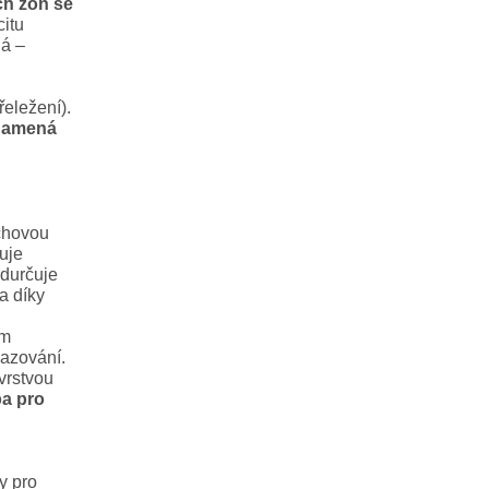
ch zón se
itu
ná –
eležení).
namená
rchovou
uje
edurčuje
a díky
em
lazování.
vrstvou
ba pro
y pro