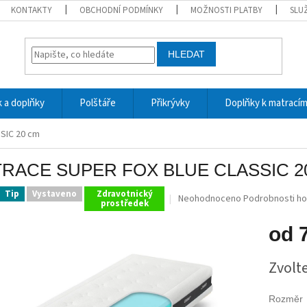
KONTAKTY
OBCHODNÍ PODMÍNKY
MOŽNOSTI PLATBY
SLU
HLEDAT
 a doplňky
Polštáře
Přikrývky
Doplňky k matrací
SIC 20 cm
RACE SUPER FOX BLUE CLASSIC 2
Tip
Vystaveno
Zdravotnický
Průměrné
Neohodnoceno
Podrobnosti h
prostředek
hodnocení
produktu
od
je
0,0
Měrná
z
Zvolt
cena:
5
hvězdiček.
Rozměr