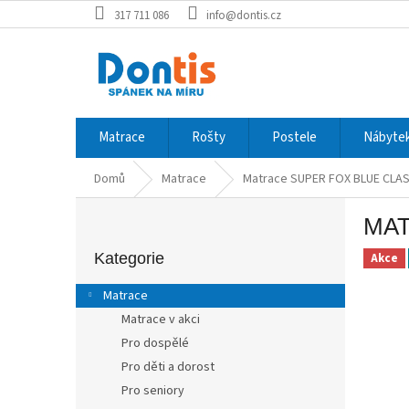
Přejít
317 711 086
info@dontis.cz
na
obsah
Matrace
Rošty
Postele
Nábytek
Domů
Matrace
Matrace SUPER FOX BLUE CLAS
P
MAT
o
Přeskočit
s
kategorie
Kategorie
Akce
t
r
Matrace
a
Matrace v akci
n
Pro dospělé
n
í
Pro děti a dorost
p
Pro seniory
a