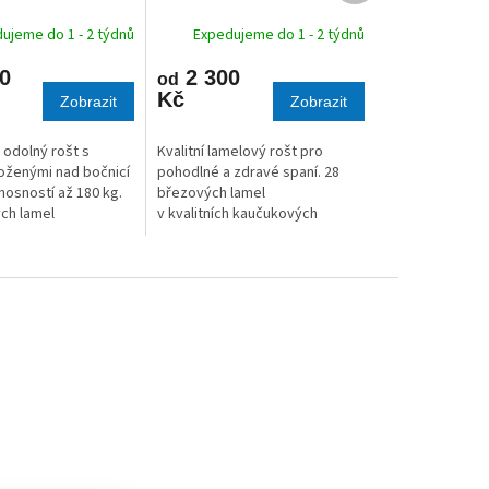
M
M
A
A
ujeme do 1 - 2 týdnů
Expedujeme do 1 - 2 týdnů
0
2 300
od
Kč
Zobrazit
Zobrazit
 odolný rošt s
Kvalitní lamelový rošt pro
oženými nad bočnicí
pohodlné a zdravé spaní. 28
nosností až 180 kg.
březových lamel
ch lamel
v kvalitních kaučukových
ch kaučukových
pouzdrech.
.