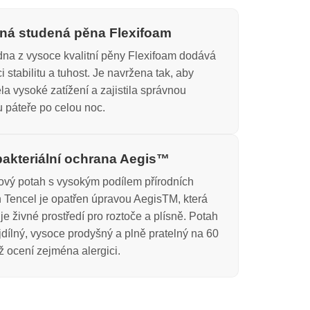
ná studená pěna Flexifoam
na z vysoce kvalitní pěny Flexifoam dodává
i stabilitu a tuhost. Je navržena tak, aby
la vysoké zatížení a zajistila správnou
 páteře po celou noc.
bakteriální ochrana Aegis™
vý potah s vysokým podílem přírodních
 Tencel je opatřen úpravou AegisTM, která
uje živné prostředí pro roztoče a plísně. Potah
jdílný, vysoce prodyšný a plně pratelný na 60
ž ocení zejména alergici.