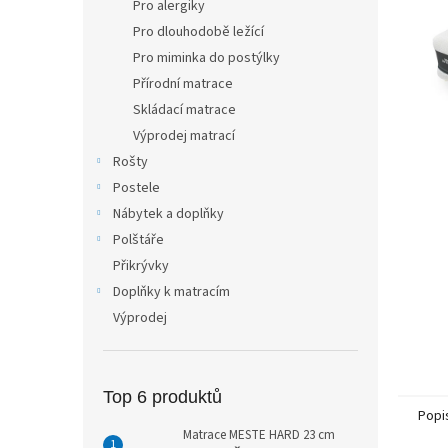
Pro alergiky
n
Pro dlouhodobě ležící
e
Pro miminka do postýlky
l
Přírodní matrace
Skládací matrace
Výprodej matrací
Rošty
Postele
Nábytek a doplňky
Polštáře
Přikrývky
Doplňky k matracím
Výprodej
Top 6 produktů
Popi
Matrace MESTE HARD 23 cm