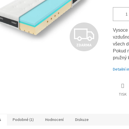
Z
Vysoce 
vzdušno
všech do
ZDARMA
D
Pokud n
pružný k
A
Detailní 
R
TISK
M
s
Podobné (1)
Hodnocení
Diskuze