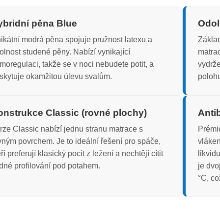
ybridní pěna Blue
Odol
ikátní modrá pěna spojuje pružnost latexu a
Základ
olnost studené pěny. Nabízí vynikající
matrac
rmoregulaci, takže se v noci nebudete potit, a
vydrže
skytuje okamžitou úlevu svalům.
polohu
onstrukce Classic (rovné plochy)
Anti
rze Classic nabízí jednu stranu matrace s
Prémio
vným povrchem. Je to ideální řešení pro spáče,
vláken
ří preferují klasický pocit z ležení a nechtějí cítit
likvid
dné profilování pod potahem.
je dvo
°C, co