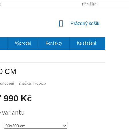
ŽBY A DOPRAVA
REKLAMACE A VRÁCENÍ ZBOŽÍ
Přihlášení
OCHRANA OSOBNÍCH
NÁKUPNÍ
Prázdný košík
KOŠÍK
m
Výprodej
Kontakty
Ke stažení
0 CM
odnocení
Značka:
Tropico
7 990 Kč
e variantu