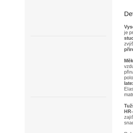
Det
Vys
je 
stu
zvýš
při
Měk
vzdu
přin
pol
lat
Elas
matr
Tuž
HR-
zaji
snad