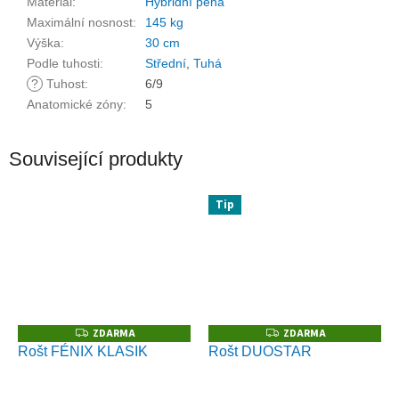
Materiál
:
Hybridní pěna
Maximální nosnost
:
145 kg
Výška
:
30 cm
Podle tuhosti
:
Střední
,
Tuhá
?
Tuhost
:
6/9
Anatomické zóny
:
5
Související produkty
Tip
ZDARMA
ZDARMA
Z
Z
D
D
Rošt FÉNIX KLASIK
Rošt DUOSTAR
A
A
R
R
M
M
A
A