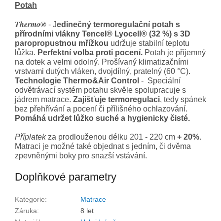
Potah
Thermo®
- J
edinečný termoregulační potah s
přírodními vlákny Tencel® Lyocell® (32 %) s 3D
paropropustnou mřížkou
udržuje stabilní teplotu
lůžka.
Perfektní volba proti pocení.
Potah je příjemný
na dotek a velmi odolný. Prošívaný klimatizačními
vrstvami dutých vláken, dvojdílný, pratelný (60 °C).
Technologie Thermo&Air Control
- Speciální
odvětrávací systém potahu skvěle spolupracuje s
jádrem matrace.
Zajišťuje termoregulaci
, tedy spánek
bez přehřívání a pocení či přílišného ochlazování.
Pomáhá udržet lůžko suché a hygienicky čisté.
Příplatek
za prodlouženou délku 201 - 220 cm
+ 20%
.
Matraci je možné také objednat s jedním, či dvěma
zpevněnými boky pro snazší vstávání.
Doplňkové parametry
Kategorie
:
Matrace
Záruka
:
8 let