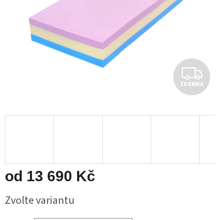
Z
ZDARMA
D
A
R
M
A
od
13 690 Kč
Měrná
Zvolte variantu
cena: