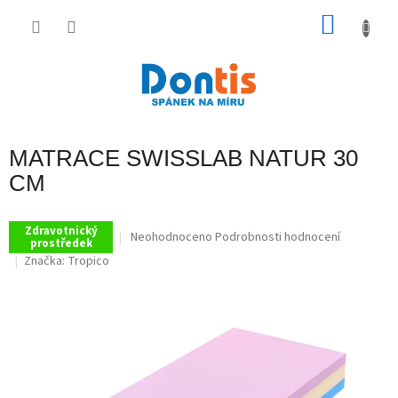
Přejít
na
NÁKU
obsah
KOŠÍK
MATRACE SWISSLAB NATUR 30
CM
Zdravotnický
Průměrné
Neohodnoceno
Podrobnosti hodnocení
prostředek
hodnocení
Značka:
Tropico
produktu
je
0,0
z
5
hvězdiček.