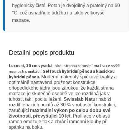
hygienicky čisté. Potah je dvojdílný a pratelný na 60
°C, což usnadňuje údržbu i u takto velkorysé
matrace.
Detailní popis produktu
Luxusní, 30 cm vysoká
, o
boustranná robustní
matrace
vyšší
nosnosti s unikátní
GelTouch hybridní pěnou a klasickou
hybridní pěnou.
Moderní materiály špičkové kvality a
optimálně nastavená pružnost konstrukce
ortopedického jádra jsou zárukou, že každá strana
matrace je skutečně osobitě velice rozdílná jak v
tuhosti, tak i pocitu ležení.
Swisslab Natur
nabízí
rozdíl lehacích pocitů až 30 % v robustní konstrukci,
zaručující
maximální výkon po celou dobu své
životnosti, převyšující 10 let.
Profilace v oblasti
ramen omezuje tlak a chrání ramenní klouby při
spánku na boku.