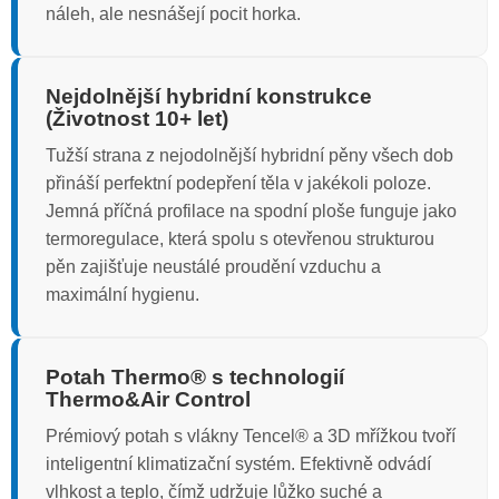
náleh, ale nesnášejí pocit horka.
Nejdolnější hybridní konstrukce
(Životnost 10+ let)
Tužší strana z nejodolnější hybridní pěny všech dob
přináší perfektní podepření těla v jakékoli poloze.
Jemná příčná profilace na spodní ploše funguje jako
termoregulace, která spolu s otevřenou strukturou
pěn zajišťuje neustálé proudění vzduchu a
maximální hygienu.
Potah Thermo® s technologií
Thermo&Air Control
Prémiový potah s vlákny Tencel® a 3D mřížkou tvoří
inteligentní klimatizační systém. Efektivně odvádí
vlhkost a teplo, čímž udržuje lůžko suché a