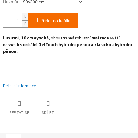
Rozměr
Přidat do košíku
Luxusní, 30 cm vysoká
, o
boustranná robustní
matrace
vyšší
nosnosti s unikátní
GelTouch hybridní pěnou a klasickou hybridní
pěnou.
Detailní informace
ZEPTAT SE
SDÍLET