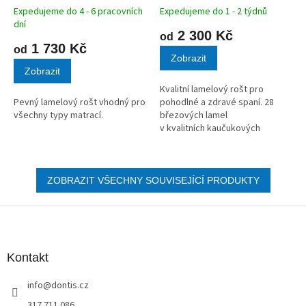
Expedujeme do 4 - 6 pracovních
Expedujeme do 1 - 2 týdnů
dní
2 300 Kč
od
1 730 Kč
od
Zobrazit
Zobrazit
Kvalitní lamelový rošt pro
Pevný lamelový rošt vhodný pro
pohodlné a zdravé spaní. 28
všechny typy matrací.
březových lamel
v kvalitních kaučukových
pouzdrech.
ZOBRAZIT VŠECHNY SOUVISEJÍCÍ PRODUKTY
Z
á
p
a
Kontakt
t
info
@
dontis.cz
í
317 711 086