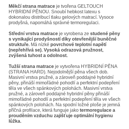
Měkčí strana matrace
je tvořena
GELTOUCH
HYBRIDNÍ PĚNOU. Snoubí hebkost latexu s
dokonalou distribucí tlaku gelových matrací. Vysoce
prodyšná, napomáhá správné termoregulaci.
Střední vrstva matrace
je vyrobena ze
studené pěny
s vynikající prodyšností díky otevřenější buněčné
struktuře.
Má nízké
povrchové teplotní napětí
(nepřehřívá se). Vysoká odrazová pružnost,
zvýšená tuhost a odolnost.
Tužší strana matrace
je vytvořena HYBRIDNÍ PĚNA
(STRANA HARD). Nejodolnější pěna všech dob.
Masivní vrstva pružné, a zároveň poddajné hybridní
pěny, přináší mimořádné pohodlí a perfektní podepření
těla ve všech spánkových polohách. Masivní vrstva
pružné, a zároveň poddajné hybridní pěny přináší
mimořádné pohodlí a perfektní podepření těla ve všech
spánkových polohách. Na spodní ložné ploše je jemná
příčná profilace, která funguje jako
termoregulace a
prouděním vzduchu zajišťuje optimální hygienu
lůžka.