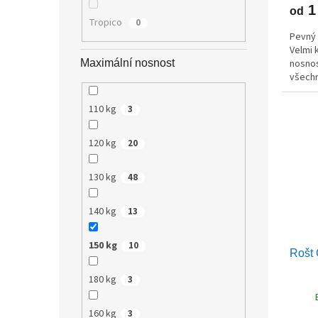
1
od
Tropico
0
Pevný 
Velmi 
Maximální nosnost
nosnos
všechn
110 kg
3
120 kg
20
130 kg
48
140 kg
13
150 kg
10
Rošt
180 kg
3
160 kg
3