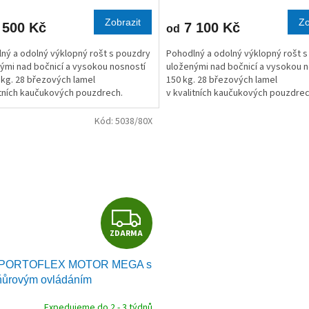
M
Zobrazit
Zo
 500 Kč
7 100 Kč
od
A
ný a odolný výklopný rošt s pouzdry
Pohodlný a odolný výklopný rošt 
ými nad bočnicí a vysokou nosností
uloženými nad bočnicí a vysokou 
 kg. 28 březových lamel
150 kg. 28 březových lamel
itních kaučukových pouzdrech.
v kvalitních kaučukových pouzdrec
Kód:
5038/80X
Z
ZDARMA
D
 PORTOFLEX MOTOR MEGA s
A
ňůrovým ovládáním
R
Expedujeme do 2 - 3 týdnů