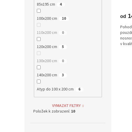
85x195 cm
4
1
od
100x200 cm
10
Pohodl
pouzdr
110x200 cm
0
nosnos
v kval
120x200 cm
5
130x200 cm
0
140x200 cm
3
Atyp do 100 x 200 cm
6
VYMAZAT FILTRY
Položek k zobrazení:
10
Přeskočit