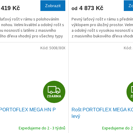
M
Zobrazit
Zo
 419 Kč
4 873 Kč
od
A
laťový rošt v rámu s polohováním
Pevný laťový rošt v rámu s přední
 nohou. Velmi kvalitní a odolný rošt s
výklopem pro úložný prostor. Velmi
u nosností s latěmi z masivního
a odolný rošt s vysokou nosností s
ho dřeva vhodný pro všechny typy
z masivního bukového dřeva vhod
í.
všechny typy matrací.
Kód:
5008/80X
Kód:
Z
ZDARMA
Z
D
 PORTOFLEX MEGA HN P
Rošt PORTOFLEX MEGA K
A
levý
R
Expedujeme do 2 - 3 týdnů
Expedujeme do 2 