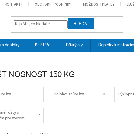
KONTAKTY
OBCHODNÍ PODMÍNKY
MOŽNOSTI PLATBY
SLU
HLEDAT
 a doplňky
Polštáře
Přikrývky
Doplňky k matrací
T NOSNOST 150 KG
 rošty
Polohovací rošty
Výklopné
pné rošty s
ým prostorem