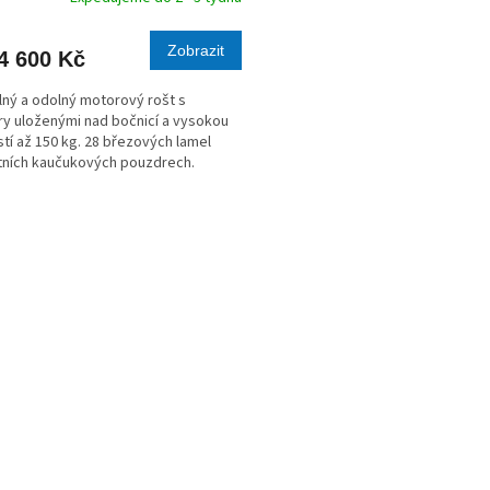
M
Zobrazit
4 600 Kč
A
ný a odolný motorový rošt s
y uloženými nad bočnicí a vysokou
tí až 150 kg. 28 březových lamel
itních kaučukových pouzdrech.
O
v
l
á
d
a
c
í
p
r
v
k
y
v