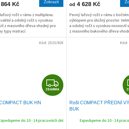
Zobrazit
Zo
 864 Kč
4 628 Kč
od
A
laťový rošt v rámu z multiplexu.
Pevný laťový rošt v rámu s bočním
kvalitní a odolný rošt s vysokou
výklopem pro úložný prostor. Velmi
tí z masivního dřeva vhodný pro
a odolný rošt s vysokou nosností s
y typy matrací.
z masivního bukového dřeva vhod
všechny typy matrací.
Kód:
2533/80X
Kód:
Z
ZDARMA
Z
D
 COMPACT BUK HN
Rošt COMPACT PŘEDNÍ V
A
BUK
R
Expedujeme do 10 - 14 pracovních dní
Expedujeme do 10 - 14 praco