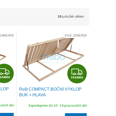
10
položek celkem
2488/80X
Kód:
2506/80X
Z
Z
DARMA
ZDARMA
D
D
KLOP
Rošt COMPACT BOČNÍ VÝKLOP
A
A
BUK + HLAVA
R
R
vních dní
Expedujeme do 10 - 14 pracovních dní
M
M