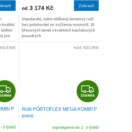
M
M
brazit
Zobrazit
3 174 Kč
od
A
A
m
Standardní, velmi oblíbený lamelový rošt
 kvalitní
bez polohování se zvýšenou nosností. 28
 latěmi
březových lamel v kvalitních kaučukových
ný pro
pouzdrech.
5014/80X
Kód:
5011/80X
Z
Z
DARMA
ZDARMA
D
D
OMBI P
Rošt PORTOFLEX MEGA KOMBI P
A
A
pravý
R
R
- 3 týdnů
Expedujeme do 2 - 3 týdnů