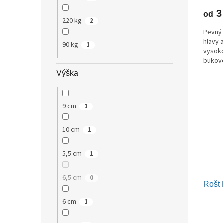
3
od
220 kg
2
Pevný 
hlavy a
90 kg
1
vysoko
bukové
matrac
Výška
9 cm
1
10 cm
1
5,5 cm
1
6,5 cm
0
Rošt
6 cm
1