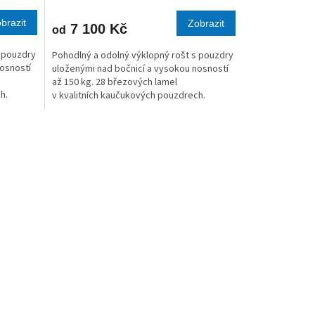
M
M
brazit
Zobrazit
7 100 Kč
od
A
A
s pouzdry
Pohodlný a odolný výklopný rošt s pouzdry
nosností
uloženými nad bočnicí a vysokou nosností
až 150 kg. 28 březových lamel
h.
v kvalitních kaučukových pouzdrech.