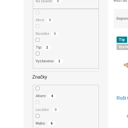
Rošt do 
Na skladě
0
n
Ř
e
a
l
Dopor
Akce
0
z
e
Novinka
0
V
n
Tip
ý
í
Vyst
Tip
2
p
p
i
r
Vystaveno
1
s
o
p
d
r
u
Značky
o
k
d
t
u
ů
Ahorn
4
Rošt
k
t
Lucatec
0
ů
Mabo
6