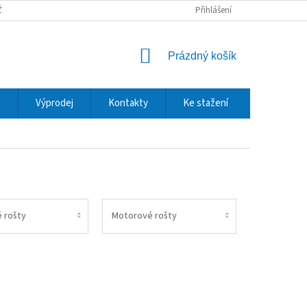
ŽBY A DOPRAVA
REKLAMACE A VRÁCENÍ ZBOŽÍ
Přihlášení
OCHRANA OSOBNÍCH
NÁKUPNÍ
Prázdný košík
KOŠÍK
m
Výprodej
Kontakty
Ke stažení
 rošty
Motorové rošty