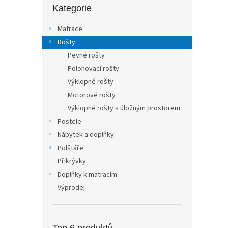
kategorie
Kategorie
Matrace
Rošty
Pevné rošty
Polohovací rošty
Výklopné rošty
Motorové rošty
Výklopné rošty s úložným prostorem
Postele
Nábytek a doplňky
Polštáře
Přikrývky
Doplňky k matracím
Výprodej
Top 6 produktů