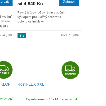
brazit
Zobrazit
4 840 Kč
od
A
A
Pevný laťový rošt v rámu s bočním
 kvalitní
výklopem pro úložný prostor s
 latěmi
polohováním hlavy.
ný pro
2548/80X
Kód:
739/80X
Tip
Z
Z
DARMA
ZDARMA
D
D
ÝKLOP
Rošt FLEX XXL
A
A
R
R
vních dní
Expedujeme do 10 - 14 pracovních dní