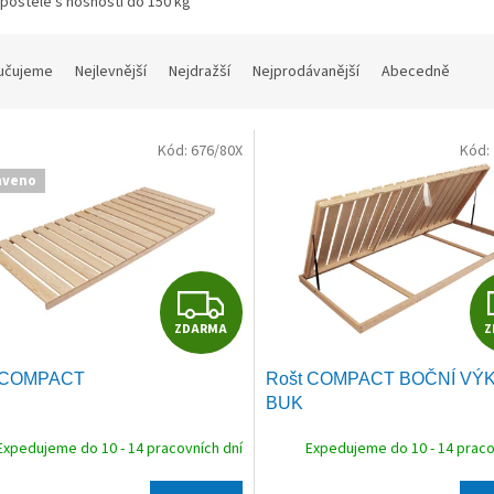
postele s nosností do 150 kg
učujeme
Nejlevnější
Nejdražší
Nejprodávanější
Abecedně
Kód:
676/80X
Kód:
aveno
Z
ZDARMA
Z
D
 COMPACT
Rošt COMPACT BOČNÍ VÝ
A
BUK
R
Expedujeme do 10 - 14 pracovních dní
Expedujeme do 10 - 14 praco
M