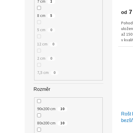
7 cm
1
7
od
8 cm
5
Pohodl
uložen
5 cm
0
až 150
v kval
12 cm
0
2 cm
0
7,5 cm
0
Rozměr
90x200 cm
10
Rošt
bezš
80x200 cm
10