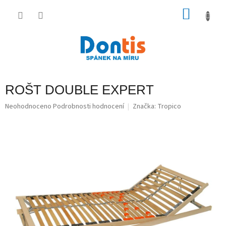
Přejít
na
NÁKU
obsah
KOŠÍK
ROŠT DOUBLE EXPERT
Průměrné
Neohodnoceno
Podrobnosti hodnocení
Značka:
Tropico
hodnocení
produktu
je
0,0
z
5
hvězdiček.