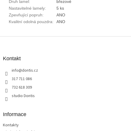
Druh lamel
:
březové
Nastavitelné lamely
:
5 ks
Zpevňující popruh
:
ANO
Kvalitní odolná pouzdra
:
ANO
Z
á
p
a
Kontakt
t
info
@
dontis.cz
í
317 711 086
732 618 309
studio Dontis
Informace
Kontakty