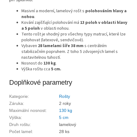
Masivní a moderní, lamelový rošt s
polohováním hlavy a
nohou
.
Kování zajišťující polohování má
13 poloh v oblasti hlavy
a 5 poloh
v oblasti nohou.
Tento rošt je vhodný pro všechny typy matrací, které lze
polohovat (latexové, sendvičové).
Vybaven
28 lamelami šíře 38 mm
s centrálním
stabilizačním popruhem. Z toho 5 zdvojených lamel s
nastavitelnou tuhostí.
Nosnost do
130 kg
.
Výška roštu cca
5 cm.
Doplňkové parametry
Kategorie
:
Rošty
Záruka
:
2 roky
Maximální nosnost
:
130 kg
Výška
:
5 cm
Druh roštu
:
lamelový
Počet lamel
:
28 ks