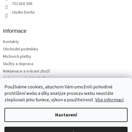
732 618 309
studio Dontis
Informace
Kontakty
Obchodní podmínky
Možnosti platby
Služby a doprava
Reklamace a vrácení zboží
Ochrana osobních údajů
Používáme cookies, abychom Vám umožnili pohodlné
prohlížení webu a díky analýze provozu webu neustále
zlepšovali jeho funkce, výkon a použitelnost.
Více informací
Vytvořil Shoptet
Nastavení
Copyright 2026
Matrace, postele, nábytek Benešov
. Všechna