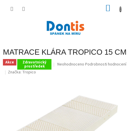
Přejít
na
NÁKU
obsah
KOŠÍK
MATRACE KLÁRA TROPICO 15 CM
Akce
Zdravotnický
Průměrné
Neohodnoceno
Podrobnosti hodnocení
prostředek
hodnocení
Značka:
Tropico
produktu
je
0,0
z
5
hvězdiček.