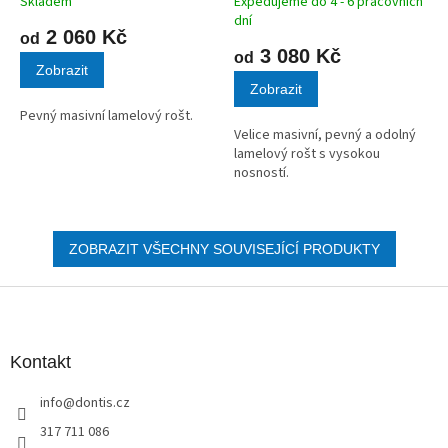
Skladem
Expedujeme do 4 - 6 pracovních
dní
2 060 Kč
od
3 080 Kč
od
Zobrazit
Zobrazit
Pevný masivní lamelový rošt.
Velice masivní, pevný a odolný
lamelový rošt s vysokou
nosností.
ZOBRAZIT VŠECHNY SOUVISEJÍCÍ PRODUKTY
Z
á
p
a
Kontakt
t
info
@
dontis.cz
í
317 711 086