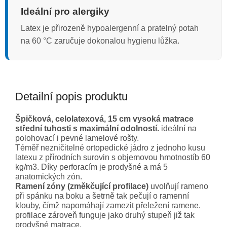
Ideální pro alergiky
Latex je přirozeně hypoalergenní a pratelný potah
na 60 °C zaručuje dokonalou hygienu lůžka.
Detailní popis produktu
Špičková, celolatexová, 15 cm vysoká matrace
střední tuhosti s maximální odolností.
ideální na
polohovací i pevné lamelové rošty.
Téměř nezničitelné ortopedické jádro z jednoho kusu
latexu z přírodních surovin s objemovou hmotnostíb 60
kg/m3. Díky perforacím je prodyšné a má 5
anatomických zón.
Ramení zóny (změkčující profilace)
uvolňují rameno
při spánku na boku a šetrně tak pečují o ramenní
klouby, čímž napomáhají zamezit přeležení ramene.
profilace zároveň funguje jako druhý stupeň již tak
prodyšné matrace.