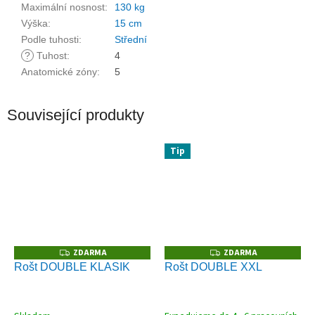
Maximální nosnost
:
130 kg
Výška
:
15 cm
Podle tuhosti
:
Střední
?
Tuhost
:
4
Anatomické zóny
:
5
Související produkty
Tip
ZDARMA
ZDARMA
Z
Z
D
D
Rošt DOUBLE KLASIK
Rošt DOUBLE XXL
A
A
R
R
M
M
A
A