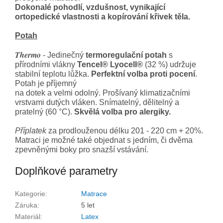
Dokonalé pohodlí, vzdušnost, vynikající
ortopedické vlastnosti a kopírování křivek těla.
Potah
Thermo
- Jedinečný
termoregulační potah
s
přírodními vlákny
Tencel® Lyocell®
(32 %) udržuje
stabilní teplotu lůžka.
Perfektní volba proti pocení
.
Potah je příjemný
na dotek a velmi odolný. Prošívaný klimatizačními
vrstvami dutých vláken. Snímatelný, dělitelný a
pratelný (60 °C).
Skvělá volba pro alergiky.
Příplatek
za prodlouženou délku 201 - 220 cm
+ 20%.
Matraci je možné také objednat s jedním, či dvěma
zpevněnými boky pro snazší vstávání.
Doplňkové parametry
Kategorie
:
Matrace
Záruka
:
5 let
Materiál
:
Latex