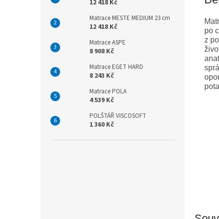
12 418 Kč
Matrace MESTE MEDIUM 23 cm
Matr
12 418 Kč
po c
z po
Matrace ASPE
živo
8 908 Kč
anat
Matrace EGET HARD
sprá
8 243 Kč
opor
pota
Matrace POLA
4 539 Kč
POLŠTÁŘ VISCOSOFT
1 360 Kč
Souvi