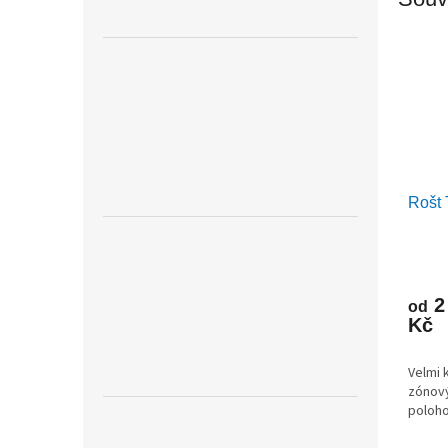
Rošt
2
od
Kč
Velmi 
zónový
poloho