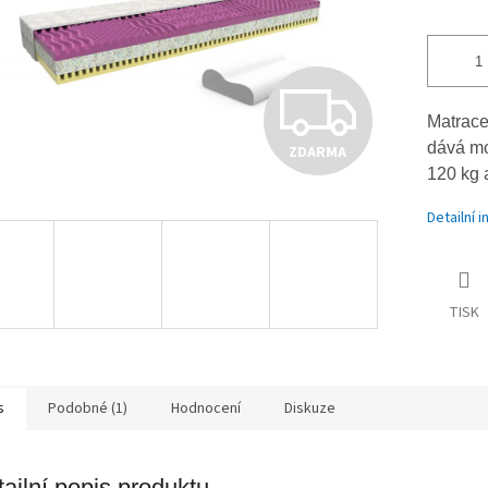
Z
Matrace
dává mo
ZDARMA
D
120 kg 
Detailní 
A
TISK
R
M
s
Podobné (1)
Hodnocení
Diskuze
ailní popis produktu