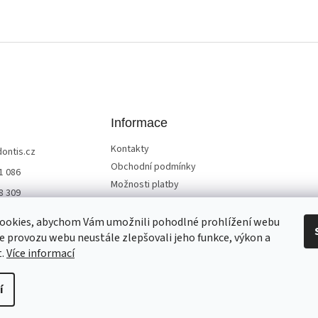
Informace
Kontakty
dontis.cz
Obchodní podmínky
1 086
Možnosti platby
8 309
Služby a doprava
 Dontis
Reklamace a vrácení zboží
ookies, abychom Vám umožnili pohodlné prohlížení webu
ze provozu webu neustále zlepšovali jeho funkce, výkon a
Ochrana osobních údajů
t.
Více informací
í
Všechna práva vyhrazena.
Upravit nastavení cookies