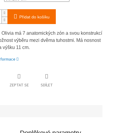
Přidat do košíku
 Olivia má 7 anatomických zón a svou konstrukcí
žnost výběru mezi dvěma tuhostmi. Má nosnost
a výšku 11 cm.
informace
ZEPTAT SE
SDÍLET
Doplňkové parametry