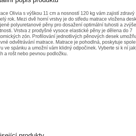
A
ace Olivia s výškou 11 cm a nosností 120 kg vám zajistí zdrav
elý rok. Mezi dvě horní vrstvy je do středu matrace vložena des
jené polyuretanové pěny pro dosažení optimální tuhosti a zvýše
tnosti. Vrstva z prodyšné vysoce elastické pěny je dělena do 7
omických zón. Profilování jednotlivých pěnových desek umožň
vné odvětrávání matrace. Matrace je pohodlná, poskytuje spole
u ve spánku a umožní vám klidný odpočinek. Vyberte si k ní jak
h a rošt nebo pevnou podložku.
sející produkty