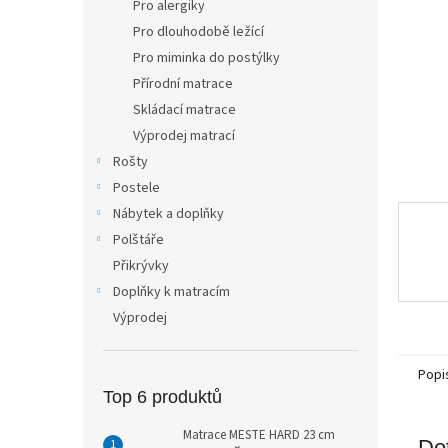
Pro alergiky
n
Pro dlouhodobě ležící
e
Pro miminka do postýlky
l
Přírodní matrace
Skládací matrace
Výprodej matrací
Rošty
Postele
Nábytek a doplňky
Polštáře
Přikrývky
Doplňky k matracím
Výprodej
Popi
Top 6 produktů
Matrace MESTE HARD 23 cm
Det