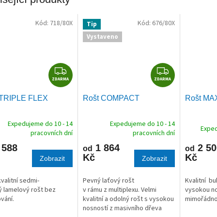
Kód:
718/80X
Kód:
676/80X
Tip
Vystaveno
Z
Z
ZDARMA
D
ZDARMA
D
A
A
 TRIPLE FLEX
Rošt COMPACT
Rošt MA
R
R
M
M
Expedujeme do 10 - 14
Expedujeme do 10 - 14
A
A
Exped
pracovních dní
pracovních dní
 588
1 864
2 50
od
od
Kč
Kč
Zobrazit
Zobrazit
kvalitní sedmi-
Pevný laťový rošt
Kvalitní bu
 lamelový rošt bez
v rámu z multiplexu. Velmi
vysokou no
vání.
kvalitní a odolný rošt s vysokou
mimořádnou
nosností z masivního dřeva