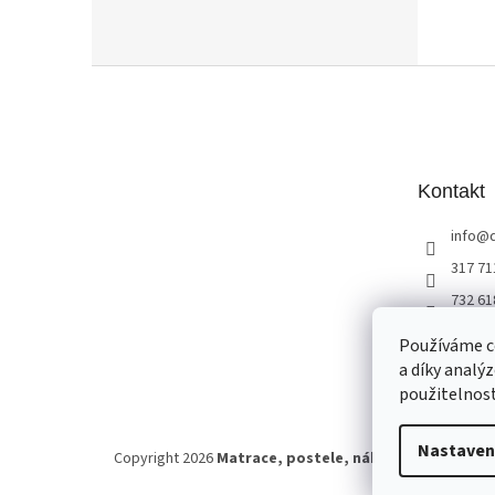
Z
á
p
a
t
Kontakt
í
info
@
317 71
732 61
studio
Používáme c
a díky analý
použitelnos
Nastaven
Copyright 2026
Matrace, postele, nábytek Benešov
. 