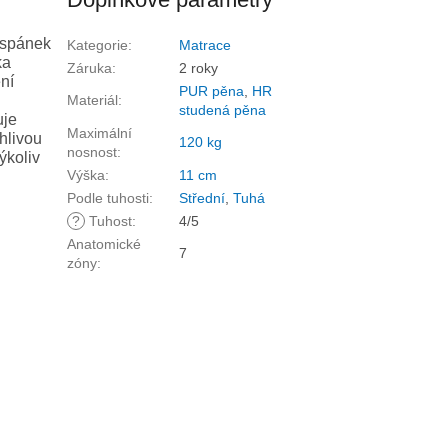
ý spánek
Kategorie
:
Matrace
ka
Záruka
:
2 roky
ní
PUR pěna
,
HR
Materiál
:
studená pěna
uje
Maximální
hlivou
120 kg
nosnost
:
ýkoliv
Výška
:
11 cm
Podle tuhosti
:
Střední
,
Tuhá
?
Tuhost
:
4/5
Anatomické
7
zóny
: