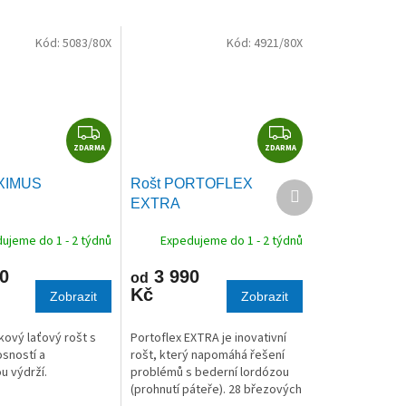
Kód:
5083/80X
Kód:
4921/80X
Z
Z
ZDARMA
D
ZDARMA
D
A
A
XIMUS
Rošt PORTOFLEX
Další
R
R
produkt
EXTRA
M
M
A
A
ujeme do 1 - 2 týdnů
Expedujeme do 1 - 2 týdnů
0
3 990
od
Kč
Zobrazit
Zobrazit
kový laťový rošt s
Portoflex EXTRA je inovativní
sností a
rošt, který napomáhá řešení
 výdrží.
problémů s bederní lordózou
(prohnutí páteře). 28 březových