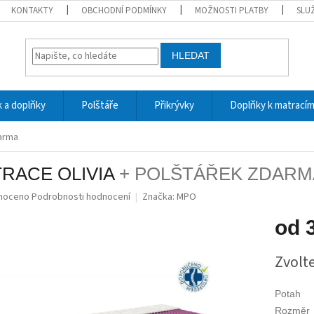
KONTAKTY
OBCHODNÍ PODMÍNKY
MOŽNOSTI PLATBY
SLU
HLEDAT
 a doplňky
Polštáře
Přikrývky
Doplňky k matrací
darma
RACE OLIVIA
+ POLŠTÁŘEK ZDARM
né
noceno
Podrobnosti hodnocení
Značka:
MPO
ní
u
od
Měrná
Zvolt
cena:
ek.
Potah
Rozměr