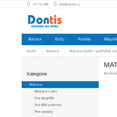
Přejít
317 711 086
info@dontis.cz
na
obsah
Matrace
Rošty
Postele
Nábytek
Domů
Matrace
Matrace OLIVIA
+ polštářek z
P
MAT
o
Přeskočit
s
Průměr
Neohod
kategorie
Kategorie
t
hodnoce
r
produkt
Matrace
a
je
Matrace v akci
0,0
n
z
Pro dospělé
n
5
í
Pro děti a dorost
hvězdič
p
Pro seniory
a