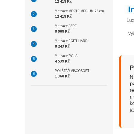
12 418 Kč
I
Matrace MESTE MEDIUM 23 cm
12 418 Kč
Lux
Matrace ASPE
8 908 Kč
vy
Matrace EGET HARD
8 243 Kč
Matrace POLA
4 539 Kč
P
POLŠTÁŘ VISCOSOFT
1 360 Kč
N
p
r
p
k
j