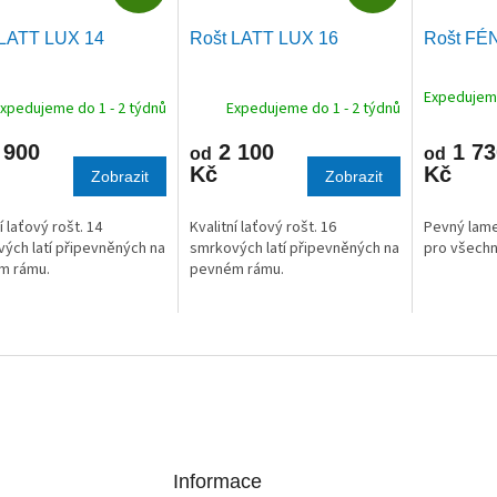
D
D
A
A
 LATT LUX 14
Rošt LATT LUX 16
Rošt FÉ
R
R
M
M
Expedujeme
A
A
xpedujeme do 1 - 2 týdnů
Expedujeme do 1 - 2 týdnů
 900
2 100
1 73
od
od
Kč
Kč
Zobrazit
Zobrazit
í laťový rošt. 14
Kvalitní laťový rošt. 16
Pevný lame
ých latí připevněných na
smrkových latí připevněných na
pro všechn
m rámu.
pevném rámu.
Informace