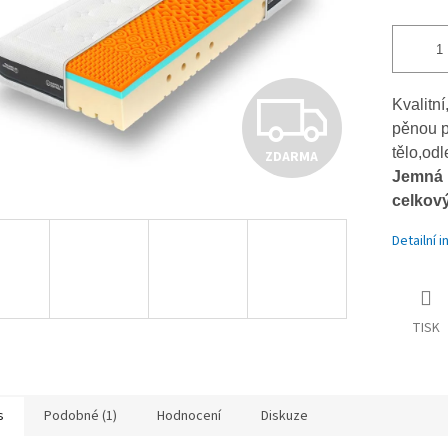
Z
Kvalitn
pěnou p
tělo,od
ZDARMA
D
Jemná m
celkov
A
Detailní 
R
TISK
M
s
Podobné (1)
Hodnocení
Diskuze