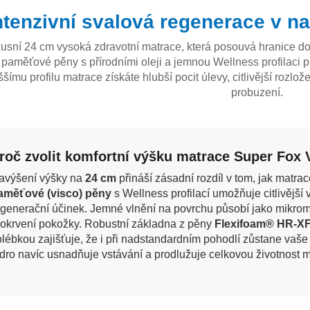
A
ntenzivní svalová regenerace v 
usní 24 cm vysoká zdravotní matrace, která posouvá hranice d
paměťové pěny s přírodními oleji a jemnou Wellness profilaci p
ššímu profilu matrace získáte hlubší pocit úlevy, citlivější rozlož
probuzení.
roč zvolit komfortní výšku matrace Super Fox
avýšení výšky na
24 cm
přináší zásadní rozdíl v tom, jak matrac
aměťové (visco) pěny
s Wellness profilací umožňuje citlivější
egenerační účinek. Jemné vlnění na povrchu působí jako mikro
rokrvení pokožky. Robustní základna z pěny
Flexifoam® HR-X
olébkou zajišťuje, že i při nadstandardním pohodlí zůstane vaše 
ádro navíc usnadňuje vstávání a prodlužuje celkovou životnost m