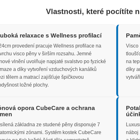
Vlastnosti, které pocítíte n
uboká relaxace s Wellness profilací
Pamě
24cm provedení pracuje Wellness profilace na
Visco 
vrchu visco pěny v širším rozsahu. Jemné
tloušť
nové vlnění uvolňuje napjaté svalstvo po fyzické
na tep
maze a díky vytvoření vzduchových kanálků
díky a
zi tělem a matrací zajišťuje špičkovou
vytvář
odyšnost ložné plochy.
ónová opora CubeCare a ochrana
Pota
amen
účin
sílená základna ze studené pěny disponuje 7
Luxusn
atomickými zónami. Systém kostek CubeCare
náboj 