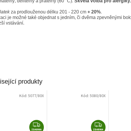
atelný, dělitelný a pratelný (60 °C).
Skvělá volba pro alergiky.
latek
za prodlouženou délku 201 - 220 cm
+ 20%
.
aci je možné také objednat s jedním, či dvěma zpevněnými bok
ší vstávání.
sející produkty
Kód:
5077/80X
Kód:
5080/80X
Z
Z
ZDARMA
ZDARMA