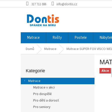
Přejít
317 711 086
info@dontis.cz
na
obsah
Matrace
Rošty
Postele
Nábytek
Domů
Matrace
Matrace SUPER FOX VISCO WE
P
MAT
o
Přeskočit
s
kategorie
Kategorie
Akce
t
r
Matrace
a
Matrace v akci
n
Pro dospělé
n
í
Pro děti a dorost
p
Pro seniory
a