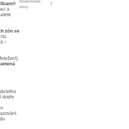
Anatomické
xifoam®
7
zóny
:
aci a
budete
ch zón se
itu
ná –
eležení).
namená
atického
í dobře
em
lazování.
odu