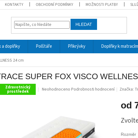
KONTAKTY
OBCHODNÍ PODMÍNKY
MOŽNOSTI PLATBY
SLU
HLEDAT
 a doplňky
Polštáře
Přikrývky
Doplňky k matrací
LLNESS 24 cm
RACE SUPER FOX VISCO WELLNES
Zdravotnický
Průměrné
Neohodnoceno
Podrobnosti hodnocení
Značka:
T
prostředek
hodnocení
produktu
od
je
0,0
Měrná
z
Zvolt
cena:
5
hvězdiček.
Rozměr