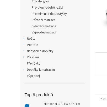
Pro alergiky
n
Pro dlouhodobě ležící
e
Pro miminka do postýlky
l
Přírodní matrace
Skládací matrace
Výprodej matrací
Rošty
Postele
Nábytek a doplňky
Polštáře
Přikrývky
Doplňky k matracím
Výprodej
Top 6 produktů
Popi
Matrace MESTE HARD 23 cm