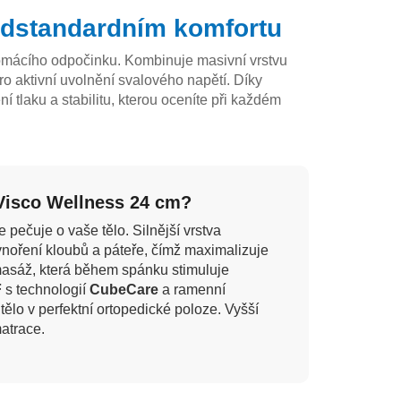
nadstandardním komfortu
omácího odpočinku. Kombinuje masivní vrstvu
ro aktivní uvolnění svalového napětí. Díky
ení tlaku a stabilitu, kterou oceníte při každém
 Visco Wellness 24 cm?
e pečuje o vaše tělo. Silnější vrstva
 vnoření kloubů a páteře, čímž maximalizuje
masáž, která během spánku stimuluje
F
s technologií
CubeCare
a ramenní
tělo v perfektní ortopedické poloze. Vyšší
atrace.