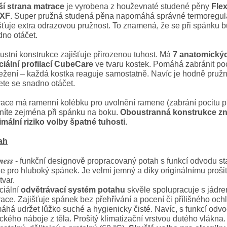
ší strana matrace
je vyrobena z houževnaté studené pěny
Fle
XF
. Super pružná studená pěna napomáhá správné termoregul
šťuje extra odrazovou pružnost. To znamená, že se při spánku 
no otáčet.
stní konstrukce zajišťuje přirozenou tuhost. Má
7 anatomický
ciální profilací CubeCare
ve tvaru kostek. Pomáhá zabránit poc
ežení – každá kostka reaguje samostatně. Navíc je hodně pruž
te se snadno otáčet.
ace má ramenní kolébku pro uvolnění ramene (zabrání pocitu př
níte zejména při spánku na boku.
Oboustranná konstrukce z
mální riziko volby špatné tuhosti.
ah
ness
- funkční designově propracovaný potah s funkcí odvodu st
e pro hluboký spánek. Je velmi jemný a díky originálnímu prošit
tvar.
ciální
odvětrávací systém potahu
skvěle spolupracuje s jádr
ace. Zajišťuje spánek bez přehřívání a pocení či přílišného och
há udržet lůžko suché a hygienicky čisté. Navíc, s funkcí odv
ického náboje z těla. Prošitý klimatizační vrstvou dutého vlákna.