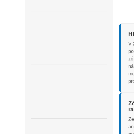
Hl
V 
po
zó
ná
me
pr
Z
r
Ze
an