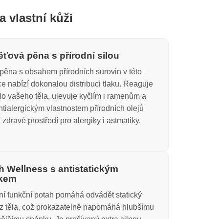
a vlastní kůži
ťová pěna s přírodní silou
pěna s obsahem přírodních surovin v této
ce nabízí dokonalou distribuci tlaku. Reaguje
lo vašeho těla, ulevuje kyčlím i ramenům a
ntialergickým vlastnostem přírodních olejů
í zdravé prostředí pro alergiky i astmatiky.
h Wellness s antistatickým
kem
í funkční potah pomáhá odvádět statický
z těla, což prokazatelně napomáhá hlubšímu