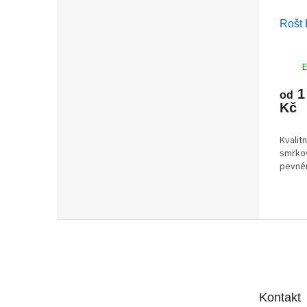
Rošt
E
1
od
Kč
Kvalitn
smrkov
pevné
Z
á
p
a
t
Kontakt
í