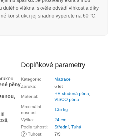
nějšímu spánku. Je prošívaný extra silnou
u dutého vlákna, skvěle odvádí vlhkost a díky
lné konstrukci jej snadno vyperete na 60 °C.
Doplňkové parametry
árukou
Kategorie
:
Matrace
dené pěny
Záruka
:
6 let
HR studená pěna
,
ozenou,
Materiál
:
VISCO pěna
Maximální
135 kg
nosnost
:
tí
Výška
:
24 cm
osti,
Podle tuhosti
:
Střední
,
Tuhá
?
Tuhost
:
7/9