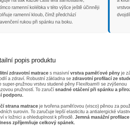
aguje na tlak každé části těla samostatně,
a klid
tímco ramenní kolébka v této výšce ještě účinněji
vrstvo
olňuje ramenní kloub, čímž předchází
dvojdí
avenčení rukou při spánku na boku.
ailní popis produktu
litní zdravotní matrace
s masivní
vrstva paměťové pěny
je z
dlí a zdraví. Robustní základna se
zdravotní profilací ze stu
e super-pružnou vrstvu studené pěny Flexifoam® se zvýšenou
zovou pružností. To zaručí
snadné otáčení při spánku a přir
ší podporu.
čí strana matrace
je tvořena paměťovou (visco) pěnou za použi
odních surovin. To zaručuje lepší elasticitu a antialergické vlastn
ví v ložnici a ohleduplnost k přírodě.
Jemná masážní profilace
lness zpříjemňuje celkový spánek.