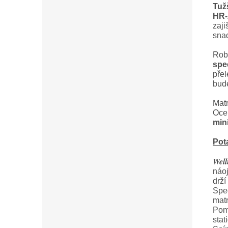
Tuž
HR-
zaji
snad
Robu
spe
přel
bude
Matr
Oce
mini
Pot
Well
náoj
drží 
Spe
matr
Pomá
stat