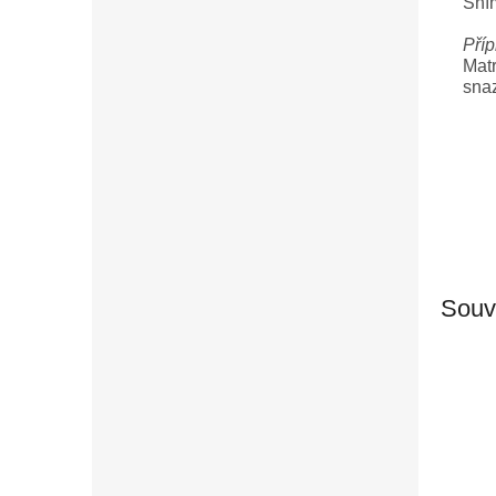
Sním
Příp
Matr
snaz
Souvi