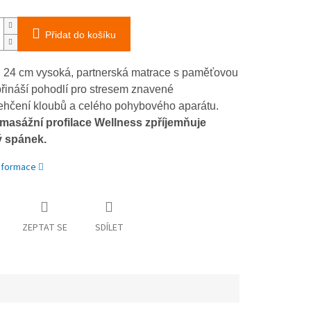
Přidat do košíku
í, 24 cm vysoká, partnerská matrace s paměťovou
řináší pohodlí pro stresem znavené
lehčení kloubů a celého pohybového aparátu.
asážní profilace Wellness zpříjemňuje
ý spánek.
informace
ZEPTAT SE
SDÍLET