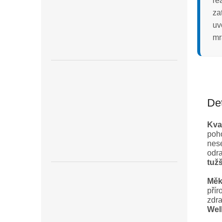
re
za
uv
mr
Det
Kva
poho
nes
odra
tuž
Měk
přír
zdra
Wel