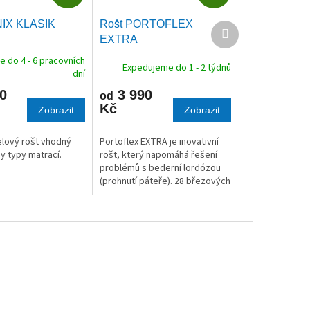
D
D
A
A
NIX KLASIK
Rošt PORTOFLEX
Další
R
R
produkt
EXTRA
M
M
 do 4 - 6 pracovních
A
A
Expedujeme do 1 - 2 týdnů
dní
0
3 990
od
Kč
Zobrazit
Zobrazit
lový rošt vhodný
Portoflex EXTRA je inovativní
y typy matrací.
rošt, který napomáhá řešení
problémů s bederní lordózou
(prohnutí páteře). 28 březových
lamel v kvalitních kaučukových
pouzdrech.